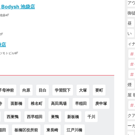
ア
odysh 池袋店
御徒
池袋4F
昼
い
2F
ィ
袋店
マツモトビル9F
煙
子母神前
向原
目白
学習院下
大塚
要町
屋 
寺
面影橋
椎名町
高田馬場
早稲田
庚申塚
ク
西巣鴨
西早稲田
巣鴨
新板橋
千川
ー
稲田
板橋区役所前
東長崎
江戸川橋