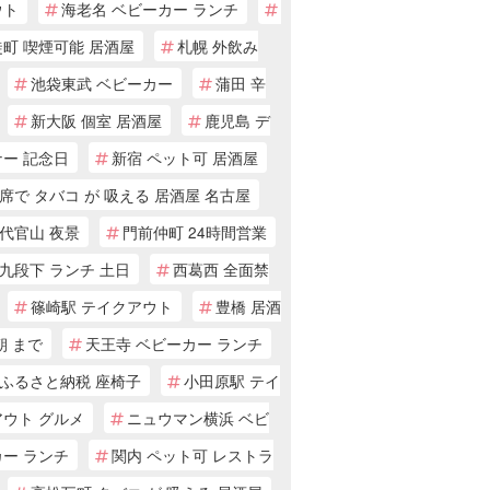
ウト
海老名 ベビーカー ランチ
町 喫煙可能 居酒屋
札幌 外飲み
池袋東武 ベビーカー
蒲田 辛
新大阪 個室 居酒屋
鹿児島 デ
ナー 記念日
新宿 ペット可 居酒屋
席で タバコ が 吸える 居酒屋 名古屋
代官山 夜景
門前仲町 24時間営業
九段下 ランチ 土日
西葛西 全面禁
篠崎駅 テイクアウト
豊橋 居酒
朝 まで
天王寺 ベビーカー ランチ
ふるさと納税 座椅子
小田原駅 テイ
アウト グルメ
ニュウマン横浜 ベビ
カー ランチ
関内 ペット可 レストラ