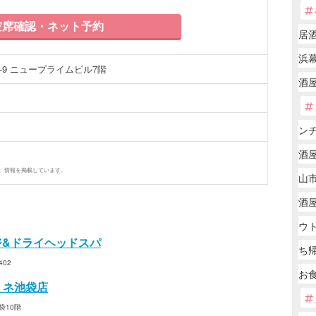
席確認・ネット予約
居
浜幕
-9 ニュープライムビル7階
酒屋
ン
酒
、情報を掲載しています。
山市
酒
ウ
ージ&ドライヘッドスパ
ち
02
お
ミネ池袋店
袋10階