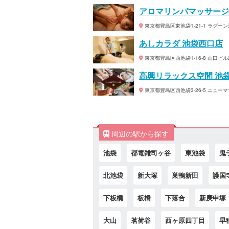
アロマリンパマッサージ B
東京都豊島区東池袋1-21-1 ラグーン
あしカラダ 池袋西口店
東京都豊島区西池袋1-16-8 山口ビル
高興リラックス空間 池
東京都豊島区西池袋3-26-5 ニュー
周辺の駅から探す
池袋
都電雑司ヶ谷
東池袋
鬼
北池袋
新大塚
巣鴨新田
護国
下板橋
板橋
下落合
新庚申塚
大山
茗荷谷
西ヶ原四丁目
早