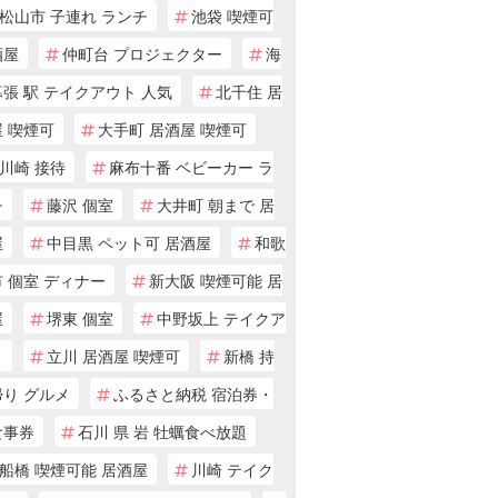
松山市 子連れ ランチ
池袋 喫煙可
酒屋
仲町台 プロジェクター
海
張 駅 テイクアウト 人気
北千住 居
 喫煙可
大手町 居酒屋 喫煙可
川崎 接待
麻布十番 ベビーカー ラ
チ
藤沢 個室
大井町 朝まで 居
屋
中目黒 ペット可 居酒屋
和歌
 個室 ディナー
新大阪 喫煙可能 居
屋
堺東 個室
中野坂上 テイクア
ト
立川 居酒屋 喫煙可
新橋 持
帰り グルメ
ふるさと納税 宿泊券・
食事券
石川 県 岩 牡蠣食べ放題
船橋 喫煙可能 居酒屋
川崎 テイク