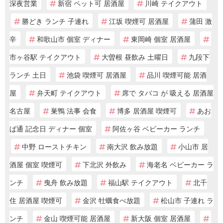
深夜営業
新宿 ペット可 居酒屋
川崎 テイクアウト
勝どき ランチ 子連れ
江坂 喫煙可 居酒屋
蒲田 激
辛
和歌山市 個室 ディナー
東岡崎 個室 居酒屋
市ヶ谷駅 テイクアウト
大曽根 昼飲み 土曜日
九段下
ランチ 土日
池袋 喫煙可 居酒屋
品川 喫煙可能 居酒
屋
弁天町 テイクアウト
席で タバコ が 吸える 居酒屋
名古屋
巣鴨 法事 会食
博多 居酒屋 喫煙可
あお
ば通 記念日 ディナー 個室
阿佐ヶ谷 ベビーカー ランチ
中野 ローストチキン
南大沢 飲み放題
小山市 居
酒屋 個室 喫煙可
下北沢 外飲み
海老名 ベビーカー ラ
ンチ
曳舟 飲み放題
福山駅 テイクアウト
北千
住 居酒屋 喫煙可
金沢 牡蠣食べ放題
松山市 子連れ ラ
ンチ
金山 喫煙可能 居酒屋
新大阪 個室 居酒屋