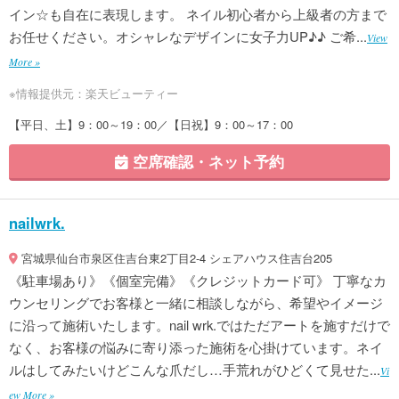
イン☆も自在に表現します。 ネイル初心者から上級者の方まで
お任せください。オシャレなデザインに女子力UP♪♪ ご希...
View
More »
※情報提供元：楽天ビューティー
【平日、土】9：00～19：00／【日祝】9：00～17：00
空席確認・ネット予約
nailwrk.
宮城県仙台市泉区住吉台東2丁目2-4 シェアハウス住吉台205
《駐車場あり》《個室完備》《クレジットカード可》 丁寧なカ
ウンセリングでお客様と一緒に相談しながら、希望やイメージ
に沿って施術いたします。nail wrk.ではただアートを施すだけで
なく、お客様の悩みに寄り添った施術を心掛けています。ネイ
ルはしてみたいけどこんな爪だし…手荒れがひどくて見せた...
Vi
ew More »