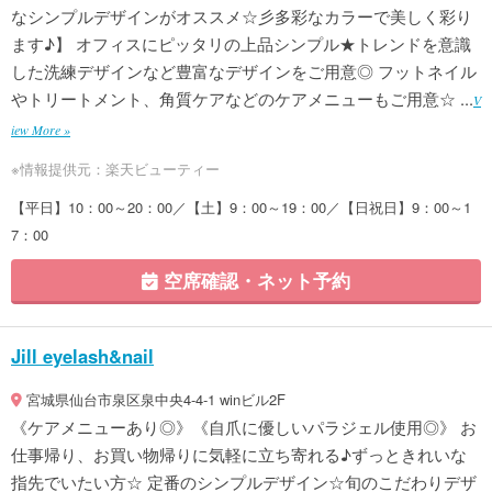
なシンプルデザインがオススメ☆彡多彩なカラーで美しく彩り
ます♪】 オフィスにピッタリの上品シンプル★トレンドを意識
した洗練デザインなど豊富なデザインをご用意◎ フットネイル
やトリートメント、角質ケアなどのケアメニューもご用意☆ ...
V
iew More »
※情報提供元：楽天ビューティー
【平日】10：00～20：00／【土】9：00～19：00／【日祝日】9：00～1
7：00
空席確認・ネット予約
Jill eyelash&nail
宮城県仙台市泉区泉中央4-4-1 winビル2F
《ケアメニューあり◎》《自爪に優しいパラジェル使用◎》 お
仕事帰り、お買い物帰りに気軽に立ち寄れる♪ずっときれいな
指先でいたい方☆ 定番のシンプルデザイン☆旬のこだわりデザ