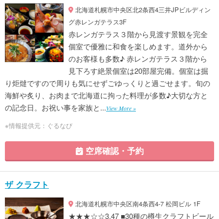
北海道札幌市中央区北2条西4三井JPビルディン
グ赤レンガテラス3F
赤レンガテラス３階から見渡す景観を完全
個室で優雅に和食を楽しめます。道外から
のお客様も多数♪ 赤レンガテラス３階から
見下ろす絶景個室は20部屋完備。個室は掘
り炬燵ですので周りも気にせずごゆっくりと過ごせます。旬の
海鮮や炙り、お肉まで北海道に拘った料理が多数♪大切な方と
の記念日。お祝い事を家族と...
View More »
※情報提供元：ぐるなび
空席確認・予約
ザ クラフト
北海道札幌市中央区南4条西4-7 松岡ビル 1F
★★★☆☆3.47 ■30種の樽生クラフトビール