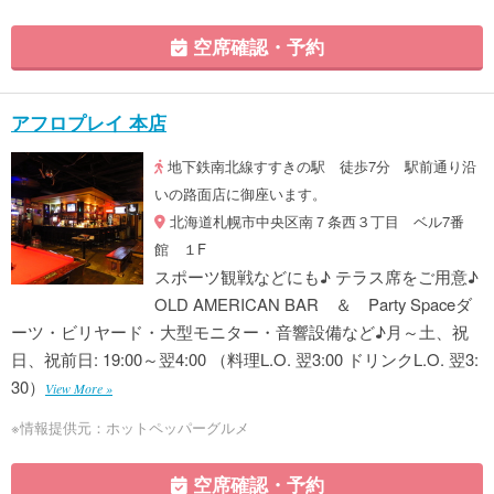
空席確認・予約
アフロプレイ 本店
地下鉄南北線すすきの駅 徒歩7分 駅前通り沿
いの路面店に御座います。
北海道札幌市中央区南７条西３丁目 ベル7番
館 １F
スポーツ観戦などにも♪ テラス席をご用意♪
OLD AMERICAN BAR ＆ Party Spaceダ
ーツ・ビリヤード・大型モニター・音響設備など♪月～土、祝
日、祝前日: 19:00～翌4:00 （料理L.O. 翌3:00 ドリンクL.O. 翌3:
30）
View More »
※情報提供元：ホットペッパーグルメ
空席確認・予約