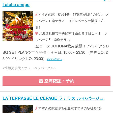
l aloha amigo
すすきの駅 徒歩3分 観覧車が目印のビル、ノ
ルベサ７Ｆ南テラス （エレベーター降りて左
側）
北海道札幌市中央区南３条西５丁目１－１ ノ
ルベサ７F 南側テラス
全コースCORONA飲み放題！ ハワイアンB
BQ SET PLAN今年も開催！月～日: 15:00～23:30 （料理L.O. 2
3:00 ドリンクL.O. 23:00）
View More »
※情報提供元：ホットペッパーグルメ
空席確認・予約
LA TERRASSE LE CEPAGE ラテラス ル セパージュ
すすきの駅徒歩3分/豊水すすきの駅徒歩1分