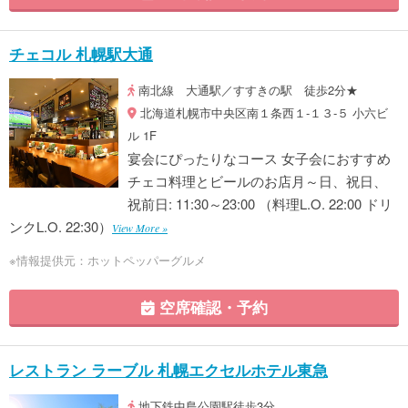
チェコル 札幌駅大通
南北線 大通駅／すすきの駅 徒歩2分★
北海道札幌市中央区南１条西１-１３‐５ 小六ビ
ル 1F
宴会にぴったりなコース 女子会におすすめ
チェコ料理とビールのお店月～日、祝日、
祝前日: 11:30～23:00 （料理L.O. 22:00 ドリ
ンクL.O. 22:30）
View More »
※情報提供元：ホットペッパーグルメ
空席確認・予約
レストラン ラーブル 札幌エクセルホテル東急
地下鉄中島公園駅徒歩3分