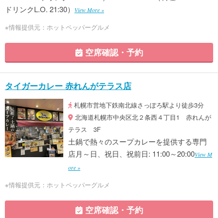
ドリンクL.O. 21:30）
View More »
※情報提供元：ホットペッパーグルメ
空席確認・予約
タイガーカレー 赤れんがテラス店
札幌市営地下鉄南北線さっぽろ駅より徒歩3分
北海道札幌市中央区北２条西４丁目1 赤れんが
テラス 3F
土鍋で熱々のスープカレーを提供する専門
店月～日、祝日、祝前日: 11:00～20:00
View M
ore »
※情報提供元：ホットペッパーグルメ
空席確認・予約