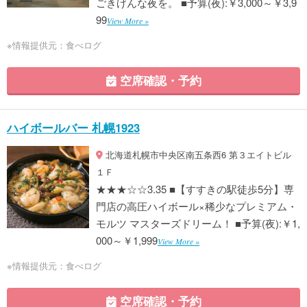
ごきげんな夜を。 ■予算(夜):￥3,000～￥3,9
99
View More »
※情報提供元：食べログ
空席確認・予約
ハイボールバー 札幌1923
北海道札幌市中央区南五条西6 第３エイトビル
１Ｆ
★★★☆☆3.35 ■【すすきの駅徒歩5分】専
門店の高圧ハイボール×稀少なプレミアム・
モルツ マスターズドリーム！ ■予算(夜):￥1,
000～￥1,999
View More »
※情報提供元：食べログ
空席確認・予約