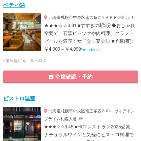
ベティ64
北海道札幌市中央区南六条西4 ＡＰＲ64ビル 1F
★★★☆☆3.31 ■すすきの駅3分◆おしゃれ
空間で、石窯ピッツァや肉料理、クラフト
ビールを満喫！女子会・宴会◎ ■予算(夜):
￥4,000～￥4,999
View More »
※情報提供元：食べログ
空席確認・予約
ビストロ温室
北海道札幌市中央区南三条西2-10-1 ヴィアイン
プライム札幌大通 1F
★★★☆☆3.45 ■HOTレストラン2025受賞。
ナチュラルワインと気軽にビストロ料理で