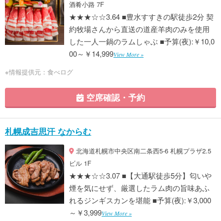
酒肴小路 7F
★★★☆☆3.64 ■豊水すすきの駅徒歩2分 契
約牧場さんから直送の道産羊肉のみを使用
した一人一鍋のラムしゃぶ ■予算(夜):￥10,0
00～￥14,999
View More »
※情報提供元：食べログ
空席確認・予約
札幌成吉思汗 なからむ
北海道札幌市中央区南二条西5-6 札幌プラザ2.5
ビル 1F
★★★☆☆3.07 ■【大通駅徒歩5分】匂いや
煙を気にせず、厳選したラム肉の旨味あふ
れるジンギスカンを堪能 ■予算(夜):￥3,000
～￥3,999
View More »