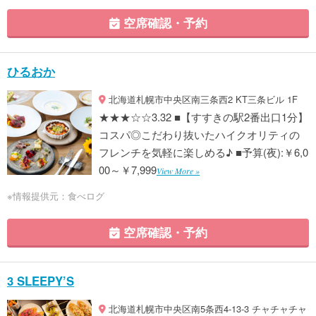
空席確認・予約
ひるおか
北海道札幌市中央区南三条西2 KT三条ビル 1F
★★★☆☆3.32 ■【すすきの駅2番出口1分】
コスパ◎こだわり抜いたハイクオリティの
フレンチを気軽に楽しめる♪ ■予算(夜):￥6,0
00～￥7,999
View More »
※情報提供元：食べログ
空席確認・予約
3 SLEEPY’S
北海道札幌市中央区南5条西4-13-3 チャチャチャ