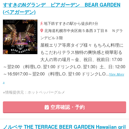
すすきのNグランデ ビアガーデン BEAR GARDEN
(ベアガーデン)
地下鉄すすきの駅から徒歩約1分
北海道札幌市中央区南５条西３丁目８ Ｎグラ
ンデビル３階
屋根エリア等席タイプ様々 もちろん料理に
もこだわりテラス独特の爽快感と樹華彩る
大人の宵の場月～金、祝日、祝前日: 17:00
～翌2:00 （料理L.O. 翌1:00 ドリンクL.O. 翌1:30）土、日: 12:00
～16:5917:00～翌2:00 （料理L.O. 翌1:00 ドリンクL.O...
View More
»
※情報提供元：ホットペッパーグルメ
空席確認・予約
ノルベサ THE TERRACE BEER GARDEN Hawaiian gril