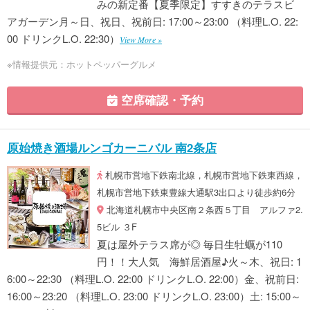
みの新定番【夏季限定】すすきのテラスビ
アガーデン月～日、祝日、祝前日: 17:00～23:00 （料理L.O. 22:
00 ドリンクL.O. 22:30）
View More »
※情報提供元：ホットペッパーグルメ
空席確認・予約
原始焼き酒場ルンゴカーニバル 南2条店
札幌市営地下鉄南北線，札幌市営地下鉄東西線，
札幌市営地下鉄東豊線大通駅3出口より徒歩約6分
北海道札幌市中央区南２条西５丁目 アルファ2.
5ビル ３F
夏は屋外テラス席が◎ 毎日生牡蠣が110
円！！大人気 海鮮居酒屋♪火～木、祝日: 1
6:00～22:30 （料理L.O. 22:00 ドリンクL.O. 22:00）金、祝前日:
16:00～23:20 （料理L.O. 23:00 ドリンクL.O. 23:00）土: 15:00～