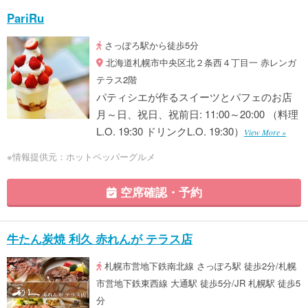
PariRu
さっぽろ駅から徒歩5分
北海道札幌市中央区北２条西４丁目一 赤レンガ
テラス2階
パティシエが作るスイーツとパフェのお店
月～日、祝日、祝前日: 11:00～20:00 （料理
L.O. 19:30 ドリンクL.O. 19:30）
View More »
※情報提供元：ホットペッパーグルメ
空席確認・予約
牛たん炭焼 利久 赤れんが テラス店
札幌市営地下鉄南北線 さっぽろ駅 徒歩2分/札幌
市営地下鉄東西線 大通駅 徒歩5分/JR 札幌駅 徒歩5
分