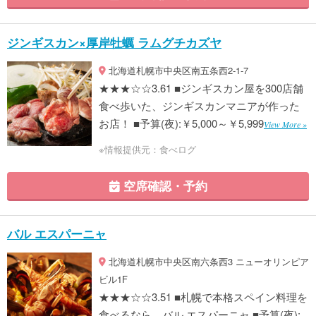
ジンギスカン×厚岸牡蠣 ラムグチカズヤ
北海道札幌市中央区南五条西2-1-7
★★★☆☆3.61 ■ジンギスカン屋を300店舗
食べ歩いた、ジンギスカンマニアが作った
お店！ ■予算(夜):￥5,000～￥5,999
View More »
※情報提供元：食べログ
空席確認・予約
バル エスパーニャ
北海道札幌市中央区南六条西3 ニューオリンピア
ビル1F
★★★☆☆3.51 ■札幌で本格スペイン料理を
食べるなら、バル エスパーニャ ■予算(夜):