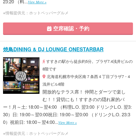
23:20 （料...
View More »
※情報提供元：ホットペッパーグルメ
空席確認・予約
焼鳥DINING & DJ LOUNGE ONESTARBAR
すすきの駅から徒歩約5分。プラザ7.4浅井ビルの
8階です
北海道札幌市中央区南７条西４丁目プラザ7・4
浅井ビル8階
開放的なテラス席！ 仲間とダーツで楽し
む！！貸切にも！すすきのの隠れ家的バ
ー！月～土: 18:00～翌4:00 （料理L.O. 翌3:00 ドリンクL.O. 翌3:
30）日: 19:00～翌0:00祝日: 19:00～翌0:00 （ドリンクL.O. 23:3
0）祝前日: 18:00～翌4:00...
View More »
※情報提供元：ホットペッパーグルメ