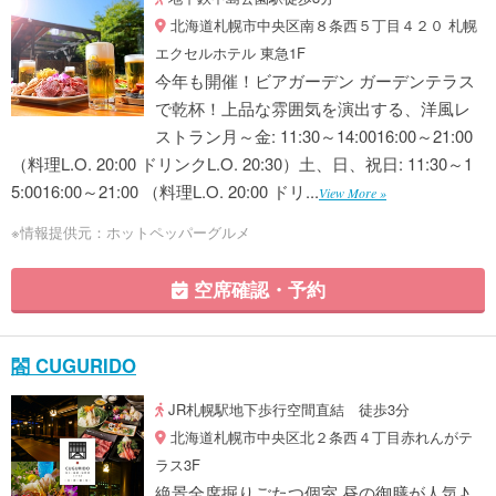
北海道札幌市中央区南８条西５丁目４２０ 札幌
エクセルホテル 東急1F
今年も開催！ビアガーデン ガーデンテラス
で乾杯！上品な雰囲気を演出する、洋風レ
ストラン月～金: 11:30～14:0016:00～21:00
（料理L.O. 20:00 ドリンクL.O. 20:30）土、日、祝日: 11:30～1
5:0016:00～21:00 （料理L.O. 20:00 ドリ...
View More »
※情報提供元：ホットペッパーグルメ
空席確認・予約
閤 CUGURIDO
JR札幌駅地下歩行空間直結 徒歩3分
北海道札幌市中央区北２条西４丁目赤れんがテ
ラス3F
絶景全席掘りごたつ個室 昼の御膳が人気♪