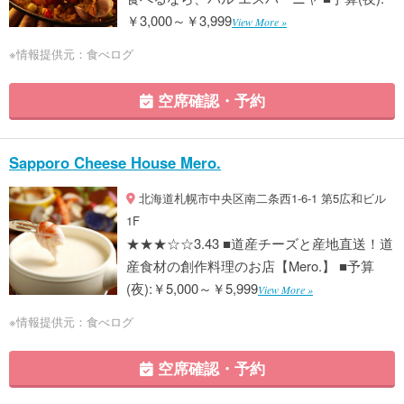
￥3,000～￥3,999
View More »
※情報提供元：食べログ
空席確認・予約
Sapporo Cheese House Mero.
北海道札幌市中央区南二条西1-6-1 第5広和ビル
1F
★★★☆☆3.43 ■道産チーズと産地直送！道
産食材の創作料理のお店【Mero.】 ■予算
(夜):￥5,000～￥5,999
View More »
※情報提供元：食べログ
空席確認・予約