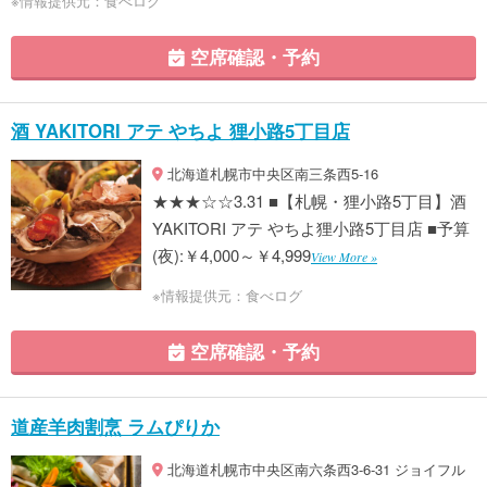
※情報提供元：食べログ
空席確認・予約
酒 YAKITORI アテ やちよ 狸小路5丁目店
北海道札幌市中央区南三条西5-16
★★★☆☆3.31 ■【札幌・狸小路5丁目】酒
YAKITORI アテ やちよ狸小路5丁目店 ■予算
(夜):￥4,000～￥4,999
View More »
※情報提供元：食べログ
空席確認・予約
道産羊肉割烹 ラムぴりか
北海道札幌市中央区南六条西3-6-31 ジョイフル