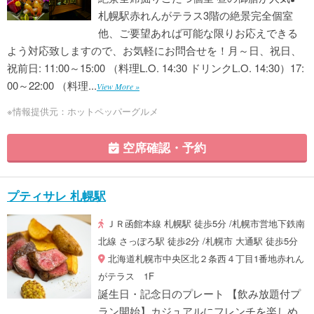
札幌駅赤れんがテラス3階の絶景完全個室
他、ご要望あれば可能な限りお応えできる
よう対応致しますので、お気軽にお問合せを！月～日、祝日、
祝前日: 11:00～15:00 （料理L.O. 14:30 ドリンクL.O. 14:30）17:
00～22:00 （料理...
View More »
※情報提供元：ホットペッパーグルメ
空席確認・予約
プティサレ 札幌駅
ＪＲ函館本線 札幌駅 徒歩5分 /札幌市営地下鉄南
北線 さっぽろ駅 徒歩2分 /札幌市 大通駅 徒歩5分
北海道札幌市中央区北２条西４丁目1番地赤れん
がテラス 1F
誕生日・記念日のプレート 【飲み放題付プ
ラン開始】カジュアルにフレンチを楽しめ