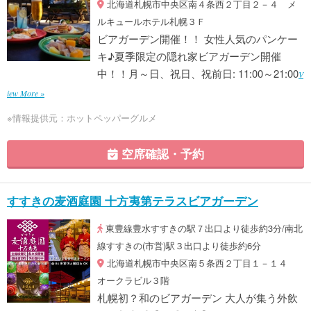
北海道札幌市中央区南４条西２丁目２－４ メ
ルキュールホテル札幌３Ｆ
ビアガーデン開催！！ 女性人気のパンケー
キ♪夏季限定の隠れ家ビアガーデン開催
中！！月～日、祝日、祝前日: 11:00～21:00
V
iew More »
※情報提供元：ホットペッパーグルメ
空席確認・予約
すすきの麦酒庭園 十方夷第テラスビアガーデン
東豊線豊水すすきの駅７出口より徒歩約3分/南北
線すすきの(市営)駅３出口より徒歩約6分
北海道札幌市中央区南５条西２丁目１－１４
オークラビル３階
札幌初？和のビアガーデン 大人が集う外飲