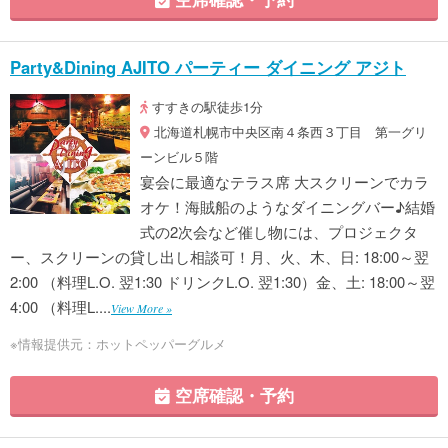
Party&Dining AJITO パーティー ダイニング アジト
すすきの駅徒歩1分
北海道札幌市中央区南４条西３丁目 第一グリ
ーンビル５階
宴会に最適なテラス席 大スクリーンでカラ
オケ！海賊船のようなダイニングバー♪結婚
式の2次会など催し物には、プロジェクタ
ー、スクリーンの貸し出し相談可！月、火、木、日: 18:00～翌
2:00 （料理L.O. 翌1:30 ドリンクL.O. 翌1:30）金、土: 18:00～翌
4:00 （料理L....
View More »
※情報提供元：ホットペッパーグルメ
空席確認・予約