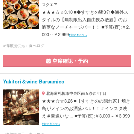
スクエア
★★★☆☆3.10 ■◆すすきの駅3分◆海外ス
タイルの【無制限出入自由飲み放題】のお
洒落なノーチャージバー！！ ■予算(夜):￥2,
000～￥2,999
View More »
※情報提供元：食べログ
空席確認・予約
Yakitori＆wine Barsamico
北海道札幌市中央区南五条西4丁目
★★★☆☆3.26 ■【すすきのの隠れ家】焼き
鳥がメインのお洒落バル！！＃インスタ映
え＃間違いなし ■予算(夜):￥3,000～￥3,999
View More »