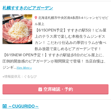
札幌すすきのビアガーデン
北海道札幌市中央区南4条西5-4-1シャンゼリゼビ
ル屋上
【6/15OPEN予定】すすきの駅5分！ビル屋
上のテラス席で楽しむ本格生ラムジンギス
カン！ こだわり仕込みの厚切りラムが食べ
飲み放題で楽しめるビアガーデンです！
【6/15NEW OPEN予定！】すすきの駅徒歩5分のビル屋上に、
圧倒的開放感のビアガーデンが期間限定で登場！ 当店自慢は、
ジンギ...
View More »
※情報提供元：ぐるなび
空席確認・予約
閤 ～CUGURIDO～