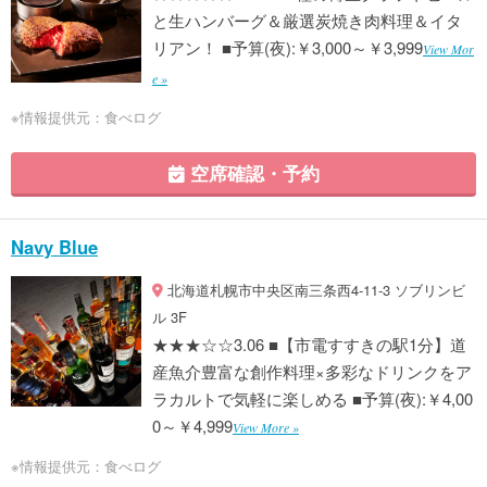
と生ハンバーグ＆厳選炭焼き肉料理＆イタ
リアン！ ■予算(夜):￥3,000～￥3,999
View Mor
e »
※情報提供元：食べログ
空席確認・予約
Navy Blue
北海道札幌市中央区南三条⻄4-11-3 ソブリンビ
ル 3F
★★★☆☆3.06 ■【市電すすきの駅1分】道
産魚介豊富な創作料理×多彩なドリンクをア
ラカルトで気軽に楽しめる ■予算(夜):￥4,00
0～￥4,999
View More »
※情報提供元：食べログ