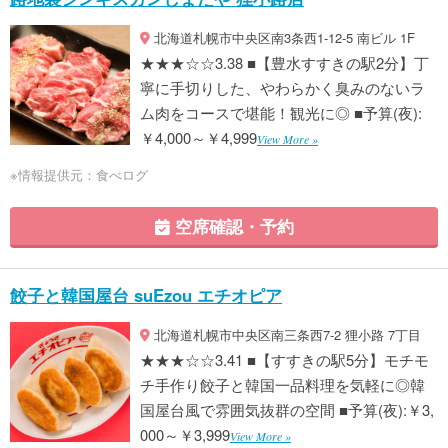
北海道札幌市中央区南3条西1-12-5 南ビル 1F
★★★☆☆3.38 ■【豊水すすきの駅2分】丁
寧に手切りした、やわらかく臭みのないラ
ム肉をコースで堪能！観光に◎ ■予算(夜):
￥4,000～￥4,999
View More »
※情報提供元：食べログ
空席確認・予約
餃子と韓国屋台 suEzou エチオピア
北海道札幌市中央区南三条西7-2 狸小路 7丁目
★★★☆☆3.41 ■【すすきの駅5分】モチモ
チ手作り餃子と韓国一品料理を気軽に◎韓
国屋台風で雰囲気抜群の空間 ■予算(夜):￥3,
000～￥3,999
View More »