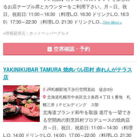
るお店テーブル席とカウンターをご利用下さい。月～日、祝
日、祝前日: 11:00～16:30 （料理L.O. 16:30 ドリンクL.O. 16:3
0）17:30～22:30 （料理L.O. 21:30 ドリンクL.O...
View More »
※情報提供元：ホットペッパーグルメ
空席確認・予約
YAKINIKUBAR TAMURA 焼肉バル田村 赤れんがテラス
店
JR札幌駅地下歩行空間直結 徒歩3分
北海道札幌市中央区北２条西４丁目１番地 札
幌三井ＪＰビルディング ３階
北海道ブランド和牛を取扱 道庁を一望でき
る空間肉の割烹田村プロデュースの焼肉店
月～日、祝日、祝前日: 11:00～14:30 （料理
L.O. 14:00 ドリンクL.O. 14:00）17:00～22:00 （料理L.O. 21:30