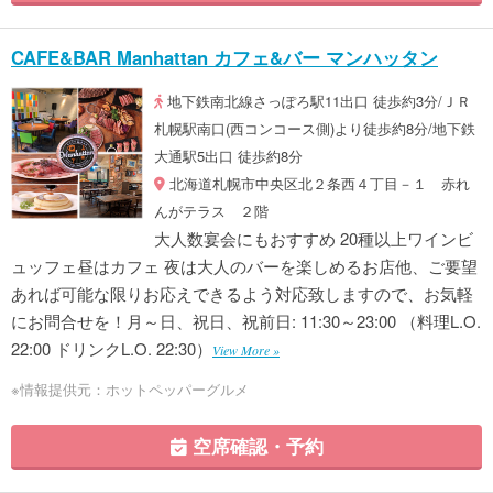
CAFE&BAR Manhattan カフェ&バー マンハッタン
地下鉄南北線さっぽろ駅11出口 徒歩約3分/ＪＲ
札幌駅南口(西コンコース側)より徒歩約8分/地下鉄
大通駅5出口 徒歩約8分
北海道札幌市中央区北２条西４丁目－１ 赤れ
んがテラス ２階
大人数宴会にもおすすめ 20種以上ワインビ
ュッフェ昼はカフェ 夜は大人のバーを楽しめるお店他、ご要望
あれば可能な限りお応えできるよう対応致しますので、お気軽
にお問合せを！月～日、祝日、祝前日: 11:30～23:00 （料理L.O.
22:00 ドリンクL.O. 22:30）
View More »
※情報提供元：ホットペッパーグルメ
空席確認・予約