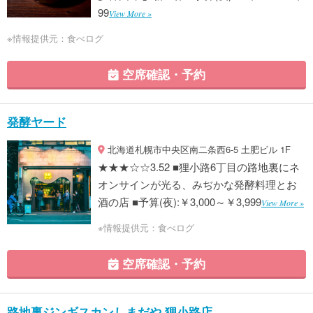
99
View More »
※情報提供元：食べログ
空席確認・予約
発酵ヤード
北海道札幌市中央区南二条西6-5 土肥ビル 1F
★★★☆☆3.52 ■狸小路6丁目の路地裏にネ
オンサインが光る、みぢかな発酵料理とお
酒の店 ■予算(夜):￥3,000～￥3,999
View More »
※情報提供元：食べログ
空席確認・予約
路地裏ジンギスカンしまだや 狸小路店