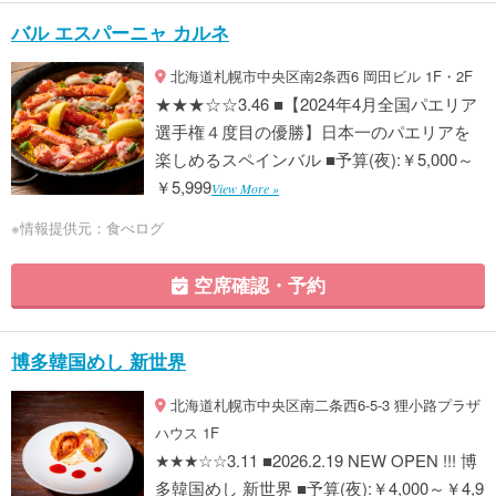
バル エスパーニャ カルネ
北海道札幌市中央区南2条西6 岡田ビル 1F・2F
★★★☆☆3.46 ■【2024年4月全国パエリア
選手権４度目の優勝】日本一のパエリアを
楽しめるスペインバル ■予算(夜):￥5,000～
￥5,999
View More »
※情報提供元：食べログ
空席確認・予約
博多韓国めし 新世界
北海道札幌市中央区南二条西6-5-3 狸小路プラザ
ハウス 1F
★★★☆☆3.11 ■2026.2.19 NEW OPEN !!! 博
多韓国めし 新世界 ■予算(夜):￥4,000～￥4,9