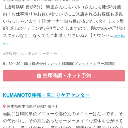
【通町筋駅 徒歩3分】 鶴屋さんにもパルコさんにも徒歩3分圏
内！お仕事帰りやお買い物ついでにご来店されるお客様も多数
いらっしゃいます！◎ オーナー自ら選び抜いたスタイリスト歴
8年以上のベテラン達が担当いたしますので、髪の悩みや理想の
スタイルなど、なんでもご相談くださいね♪ 【カウンセ...
View Mo
re »
※情報提供元：楽天ビューティー
9：30～20：00（最終受付：カット1時間前／カット・カラー2時間）
空席確認・ネット予約
KUMAMOTO腰痛・肩こりケアセンター
熊本県熊本市西区花園7-15-7-1
当院には時間単位メニューや部位別のメニューはないです。そ
の代わりに、その方にあったオーダーメイドな整体を心がけて
います。肩こりだから、肩回り中心。腰痛だから腰回り中心で