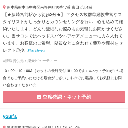
熊本県熊本市中央区南坪井町10番17番 富田ビル1階
【★藤崎宮前駅から徒歩2分★】 アクセス抜群◎経験豊富なス
タイリストがしっかりとカウンセリングを行い、心を込めて施
術いたします。どんな些細なお悩みもお気軽にお聞かせくださ
い。当サロンではヘッドスパやヘアケアメニューに力を入れて
います。お客様のご希望、髪質などに合わせて薬剤や商材をセ
レクト◎少...
View More »
※情報提供元：楽天ビューティー
10：00～19：00♪（カットの最終受付18：00です）※ネット予約が×の場
合でもご予約いただける場合がございますのでお電話にてお気軽にお問
い合わせください☆
空席確認・ネット予約
your's
熊本県熊本市中央区上通町4-15 ITOUビル2F