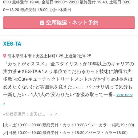
0:00 最終受付 19:40, 金曜日:09:00〜20:00 最終受付 19:40, 土曜日:09:0
0〜18:20 最終受付 18:00, 祝日:休業日
空席確認・ネット予約
XES-TA
熊本県熊本市中央区上林町1-25 上通第2ビル2F
『カットがオススメ』 全スタイリストが10年以上のキャリアの
実力派★XES-TA★1ミリ単位でこだわるカット技術に納得の声
多数!≪Cut+キューテックトリートメント≫がおすすめ♪長さは
変えたくないけど雰囲気を変えたい…。バッサリ切って気分も
一新したい…1人1人の"変わりたい"を汲み取って一番...
View More
»
※情報提供元：楽天ビューティー
[火～土]10:00～20:00(最終受付・カット19:30/パ-マ・カラ-・縮毛19：00)
／[日祝]10:00～19:00(最終受付・カット18:30／パーマ・カラー18:00)