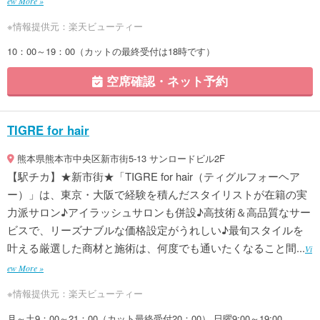
ew More »
※情報提供元：楽天ビューティー
10：00～19：00（カットの最終受付は18時です）
空席確認・ネット予約
TIGRE for hair
熊本県熊本市中央区新市街5-13 サンロードビル2F
【駅チカ】★新市街★「TIGRE for hair（ティグルフォーヘア
ー）」は、東京・大阪で経験を積んだスタイリストが在籍の実
力派サロン♪アイラッシュサロンも併設♪高技術＆高品質なサー
ビスで、リーズナブルな価格設定がうれしい♪最旬スタイルを
叶える厳選した商材と施術は、何度でも通いたくなること間...
Vi
ew More »
※情報提供元：楽天ビューティー
月～土9：00～21：00（カット最終受付20：00） 日曜9:00～19:00