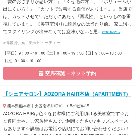
『髪のおさまりが悪い方！』『くせ毛の方！』 『ボリュームが
出にくい方！』 『カットで改善する自信があります。』 当店で
は、カットさせていただくにあたり『再現性』 というものを重
視しています。 【美容室帰りに綺麗なのは当たり前。 家に帰っ
てスタイリングが出来なくては意味がないと思...
View More »
※情報提供元：楽天ビューティー
【平日】9：00～19：00【土】9：00～19：30【日】9：00～18：00
【祝】9：00～19：00
空席確認・ネット予約
【シェアサロン】AOZORA HAIR本店（APARTMENT）
熊本県熊本市中央区南坪井町10－1 Be9ビル3F
AOZORA HAIRは色々なお客様にご利用頂ける美容室です☆お
友達同士や、ご家族皆さんでご利用ください♪キッズスペース
もあります☆詳細はお電話や店頭にてお問い合わせください！