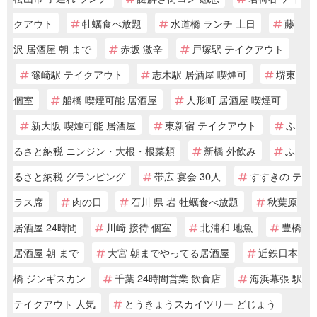
クアウト
牡蠣食べ放題
水道橋 ランチ 土日
藤
沢 居酒屋 朝 まで
赤坂 激辛
戸塚駅 テイクアウト
篠崎駅 テイクアウト
志木駅 居酒屋 喫煙可
堺東
個室
船橋 喫煙可能 居酒屋
人形町 居酒屋 喫煙可
新大阪 喫煙可能 居酒屋
東新宿 テイクアウト
ふ
るさと納税 ニンジン・大根・根菜類
新橋 外飲み
ふ
るさと納税 グランピング
帯広 宴会 30人
すすきの テ
ラス席
肉の日
石川 県 岩 牡蠣食べ放題
秋葉原
居酒屋 24時間
川崎 接待 個室
北浦和 地魚
豊橋
居酒屋 朝 まで
大宮 朝までやってる居酒屋
近鉄日本
橋 ジンギスカン
千葉 24時間営業 飲食店
海浜幕張 駅
テイクアウト 人気
とうきょうスカイツリー どじょう