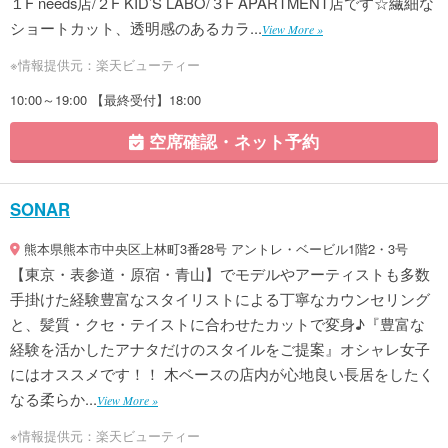
１F needs店/２F KID’S LABO/３F APARTMENT店です☆繊細な
ショートカット、透明感のあるカラ...
View More »
※情報提供元：楽天ビューティー
10:00～19:00 【最終受付】18:00
空席確認・ネット予約
SONAR
熊本県熊本市中央区上林町3番28号 アントレ・ベービル1階2・3号
【東京・表参道・原宿・青山】でモデルやアーティストも多数
手掛けた経験豊富なスタイリストによる丁寧なカウンセリング
と、髪質・クセ・テイストに合わせたカットで変身♪『豊富な
経験を活かしたアナタだけのスタイルをご提案』オシャレ女子
にはオススメです！！ 木ベースの店内が心地良い長居をしたく
なる柔らか...
View More »
※情報提供元：楽天ビューティー