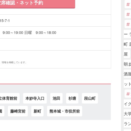
席確認・ネット予約
-7-1
9:00～19:00 日曜 9:00～18:00
ー 
町 
屋
、情報を掲載しています。
朝
酒屋
ッ
立体育館前
本妙寺入口
池田
杉塘
段山町
イ
園
藤崎宮前
新町
熊本城・市役所前
大学
ラ