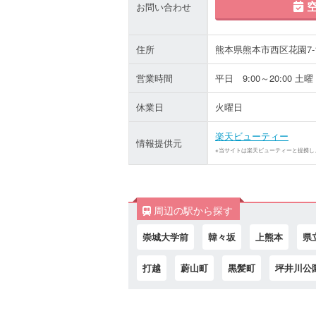
空
お問い合わせ
住所
熊本県熊本市西区花園7-15
営業時間
平日 9:00～20:00 土曜 
休業日
火曜日
楽天ビューティー
情報提供元
※当サイトは楽天ビューティーと提携し
周辺の駅から探す
崇城大学前
韓々坂
上熊本
県
打越
蔚山町
黒髪町
坪井川公