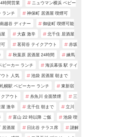
24時間営業
ニュウマン横浜 ベビー
 ランチ
神保町 居酒屋 喫煙可
南越谷 ディナー
御徒町 喫煙可能
酒屋
大森 激辛
北千住 居酒屋
煙可
茗荷谷 テイクアウト
赤坂
辛
秋葉原 居酒屋 24時間
練馬
ベビーカー ランチ
海浜幕張 駅 テイ
アウト 人気
池袋 居酒屋 朝まで
札幌駅 ベビーカー ランチ
東新宿
イクアウト
糸魚川 全面禁煙
三
屋 激辛
北千住 朝まで
立川
辛
富山 22 時以降 ご飯
池袋 喫
 居酒屋
日比谷 テラス席
謎解