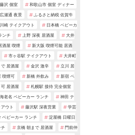
藤沢 個室
和歌山市 個室 ディナー
広瀬通 夜景
ふるさと納税 佐賀牛
川崎 テイクアウト
日本橋 ベビーカ
ランチ
上野 深夜 居酒屋
大井
居酒屋 喫煙
新大阪 喫煙可能 居酒
市ヶ谷駅 テイクアウト
大井町
まで 居酒屋
金沢 激辛
立川 居
 喫煙可
新橋 外飲み
新宿 ペ
ト可 居酒屋
札幌駅 接待 完全個室
海老名 ベビーカー ランチ
神田 テ
クアウト
藤沢駅 深夜営業
学芸
 ベビーカー ランチ
淀屋橋 日曜日
ンチ
京橋 朝まで 居酒屋
門前仲