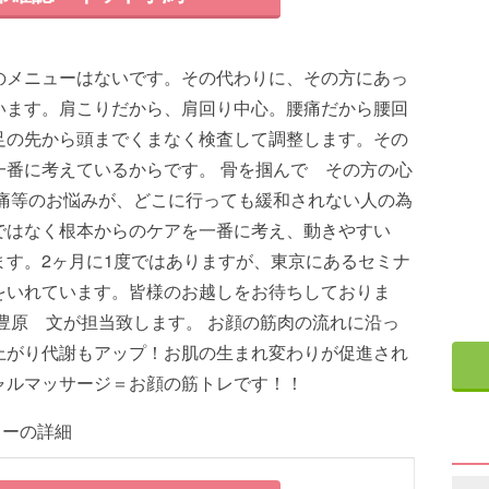
のメニューはないです。その代わりに、その方にあっ
います。肩こりだから、肩回り中心。腰痛だから腰回
足の先から頭までくまなく検査して調整します。その
一番に考えているからです。 骨を掴んで その方の心
頭痛等のお悩みが、どこに行っても緩和されない人の為
ではなく根本からのケアを一番に考え、動きやすい
ます。2ヶ月に1度ではありますが、東京にあるセミナ
をいれています。皆様のお越しをお待ちしておりま
豊原 文が担当致します。 お顔の筋肉の流れに沿っ
上がり代謝もアップ！お肌の生まれ変わりが促進され
ャルマッサージ＝お顔の筋トレです！！
ターの詳細