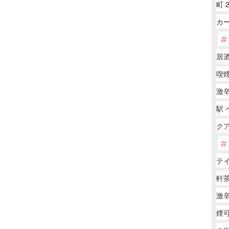
町 
カー
居
喫
激
駅 
ク
テ
軒茶
激
煙可