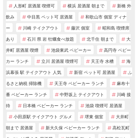
人形町 居酒屋 喫煙可
横浜 居酒屋 朝まで
新橋 外
飲み
中目黒 ペット可 居酒屋
和歌山市 個室 ディナ
ー
川崎 テイクアウト
藤沢 個室
昭和島 喫煙席
あり
石川 県 岩 牡蠣食べ放題
北千住 朝まで
大
井町 居酒屋 喫煙
池袋東武 ベビーカー
高円寺 ベビー
カー ランチ
立川 居酒屋 喫煙可
天王寺 水槽
海
浜幕張 駅 テイクアウト 人気
新宿 ペット可 居酒屋
ふ
るさと納税 掃除機
天王寺 ベビーカー ランチ
麻布十
番 ベビーカー ランチ
中野坂上 テイクアウト
川崎 接
待
日本橋 ベビーカー ランチ
池袋 喫煙可 居酒屋
小田原駅 テイクアウト グルメ
堺東 個室
大井町
朝まで 居酒屋
新大久保 ベビーカー ランチ
高松瓦町