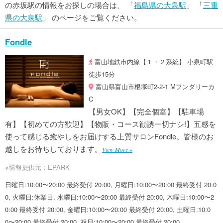
の赤坂駅の情報をお探しの場合は、 「
福島県の大泉駅
」 「
三重
県の大泉駅
」 のページをご覧ください。
Fondle
富山地鉄市内線【１・２系統】 小泉町駅
徒歩15分
富山県富山市根塚町2-2-1 Mフンダリーカ
C
【男女OK】【完全個室】【駐車場
有】【初めての方歓迎】【物販・コース勧誘一切ナシ!】五感を
使って感じる癒やしをお届けする上質サロンFondle。皆様のお
越しをお待ちしております。
View More »
※情報提供元：EPARK
日曜日:10:00〜20:00 最終受付 20:00, 月曜日:10:00〜20:00 最終受付 20:0
0, 火曜日:休業日, 水曜日:10:00〜20:00 最終受付 20:00, 木曜日:10:00〜2
0:00 最終受付 20:00, 金曜日:10:00〜20:00 最終受付 20:00, 土曜日:10:0
0〜20:00 最終受付 20:00, 祝日:10:00〜20:00 最終受付 20:00