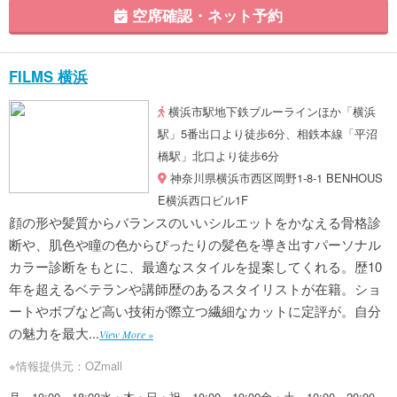
空席確認・ネット予約
FILMS 横浜
横浜市駅地下鉄ブルーラインほか「横浜
駅」5番出口より徒歩6分、相鉄本線「平沼
橋駅」北口より徒歩6分
神奈川県横浜市西区岡野1-8-1 BENHOUS
E横浜西口ビル1F
顔の形や髪質からバランスのいいシルエットをかなえる骨格診
断や、肌色や瞳の色からぴったりの髪色を導き出すパーソナル
カラー診断をもとに、最適なスタイルを提案してくれる。歴10
年を超えるベテランや講師歴のあるスタイリストが在籍。ショ
ートやボブなど高い技術が際立つ繊細なカットに定評が。自分
の魅力を最大...
View More »
※情報提供元：OZmall
月 10:00～18:00水・木・日・祝 10:00～19:00金・土 10:00～20:00