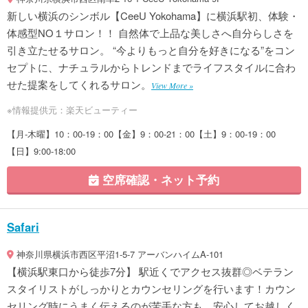
新しい横浜のシンボル【CeeU Yokohama】に横浜駅初、体験・
体感型NO１サロン！！ 自然体で上品な美しさへ自分らしさを
引き立たせるサロン。 “今よりもっと自分を好きになる”をコン
セプトに、ナチュラルからトレンドまでライフスタイルに合わ
せた提案をしてくれるサロン。
View More »
※情報提供元：楽天ビューティー
【月-木曜】10：00-19：00【金】9：00-21：00【土】9：00-19：00
【日】9:00-18:00
空席確認・ネット予約
Safari
神奈川県横浜市西区平沼1-5-7 アーバンハイムA-101
【横浜駅東口から徒歩7分】 駅近くでアクセス抜群◎ベテラン
スタイリストがしっかりとカウンセリングを行います！カウン
セリング時にうまく伝えるのが苦手な方も、安心してお越しく