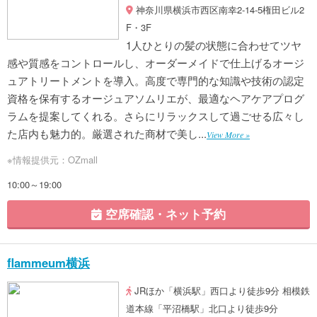
神奈川県横浜市西区南幸2-14-5権田ビル2
F・3F
1人ひとりの髪の状態に合わせてツヤ
感や質感をコントロールし、オーダーメイドで仕上げるオージ
ュアトリートメントを導入。高度で専門的な知識や技術の認定
資格を保有するオージュアソムリエが、最適なヘアケアプログ
ラムを提案してくれる。さらにリラックスして過ごせる広々し
た店内も魅力的。厳選された商材で美し...
View More »
※情報提供元：OZmall
10:00～19:00
空席確認・ネット予約
flammeum横浜
JRほか「横浜駅」西口より徒歩9分 相模鉄
道本線「平沼橋駅」北口より徒歩9分