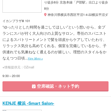
り徒歩8分 京急本線「戸部駅」出口より徒歩
8分
神奈川県横浜市西区平沼1-4-22横浜平沼ダ
イカンプラザⅢ 101
“ゆったりとした時間を過ごしてほしい”という想いから、全プ
ランにスパが付く大人向けの上質なサロン。専任のスパニスト
によるスパトリートメントで髪を頭皮からケアしていたわり、
リラックス気分も高めてくれる。個室を完備しているから、子
供連れでも気兼ねなく通えるのが嬉しい。理想のスタイルをか
なえつつ日頃...
View More »
※情報提供元：OZmall
9:30～20:00
空席確認・ネット予約
KENJE 横浜 -Smart Salon-