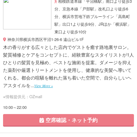
相模鉄道本線「平沼橋駅」南口より徒歩3
分、京急本線「戸部駅」改札口より徒歩6
分、横浜市営地下鉄ブルーライン「高島町
駅」出口1より徒歩9分、JRほか「横浜駅」
東口より徒歩10分
神奈川県横浜市西区平沼1-26-6 遠山ビル1F
木の香りがする広々とした店内でゲストを癒す路地裏サロン。
髪質補修とケアをコンセプトに、経験豊富なスタイリストが1人
ひとりの髪質を見極め、ベストな施術を提案。ダメージを抑え
た薬剤や厳選トリートメントを使用し、健康的な美髪へ導いて
くれる。都会の喧騒を離れた落ち着いた空間で、自分らしいヘ
アスタイルを...
View More »
※情報提供元：OZmall
10:00～22:00
空席確認・ネット予約