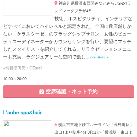
神奈川県横浜市西区みなとみらい2-2-1ラ
ンドマークプラザ4F
技術、ホスピタリティ、インテリアな
どすべてにおいてハイレベルと認定された、全国に数店舗しか
ない「ケラスターゼ」のフラッグシップサロン。女性のビュー
ティコーディネーターがカウンセリングを行い、要望にマッチ
したスタイリストを紹介してくれる。リラクゼーションメニュ
ーも充実。ラグジュアリーな空間で癒し...
View More »
※情報提供元：OZmall
10:00～20:00
空席確認・ネット予約
L'aube spa&hair
横浜市営地下鉄ブルーライン「高島町駅」
出口1より徒歩4分 JRほか「横浜駅」東口よ