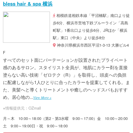
bless hair & spa 横浜
相模鉄道相鉄本線「平沼橋駅」南口より徒
歩6分、横浜市営地下鉄ブルーライン「高島
町駅」1番出口より徒歩6分、JRほか「横浜
駅」東口（中央）より徒歩8分
神奈川県横浜市西区平沼1-3-13 大勝ビル4
F
すべてのセット面にパーテーションが設置されたプライベート
感のあるサロン。スタイリスト全員が、地肌にカラー剤を直接
塗らない高い技術「ゼロテク（R）」を取得し、頭皮への負担
に配慮しながら1人ひとりに合ったカラーを提案してくれる。ま
た、美髪へと導くトリートメントや癒しのヘッドスパもおすす
め。居心地の...
View More »
※情報提供元：OZmall
月～木 10:00～18:00（第2・第3水曜 9:00～17:00）金 10:00～20:00
土 9:00～19:00日・祝 9:00～18:00