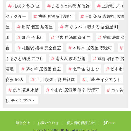
札幌 外飲み 昼
ふるさと納税 加湿器
上野毛 プロ
ジェクター
博多 居酒屋 喫煙可
三軒茶屋 喫煙可 居酒
屋
用賀 個室 居酒屋
席で タバコ 吸える 居酒屋 町
田
釧路 子連れ
池袋 居酒屋 朝まで
巣鴨 法事 会
食
札幌駅 接待 完全個室
本厚木 居酒屋 喫煙可
ふるさと納税 アワビ
南大沢 飲み放題
京橋 朝まで 居
酒屋
茅ヶ崎 居酒屋 個室
北千住 朝まで
松本市
宴会 50人
品川 喫煙可能 居酒屋
川崎 テイクアウト
魚市場通 水槽
小山市 居酒屋 個室 喫煙可
市ヶ谷
駅 テイクアウト
運営会社
お問い合わせ
個人情報保護方針
@Press
Copyright (c) 2026 IID, Inc. All rights reserved.