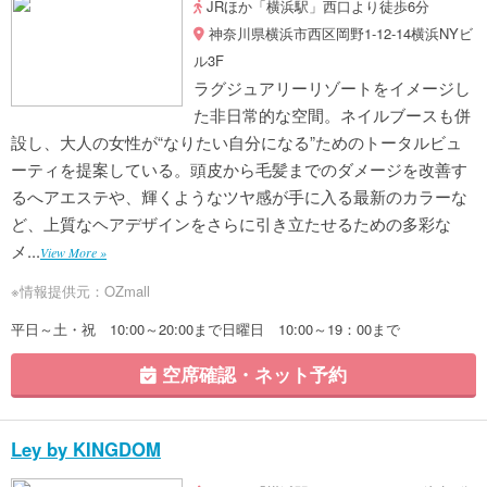
JRほか「横浜駅」西口より徒歩6分
神奈川県横浜市西区岡野1-12-14横浜NYビ
ル3F
ラグジュアリーリゾートをイメージし
た非日常的な空間。ネイルブースも併
設し、大人の女性が“なりたい自分になる”ためのトータルビュ
ーティを提案している。頭皮から毛髪までのダメージを改善す
るへアエステや、輝くようなツヤ感が手に入る最新のカラーな
ど、上質なヘアデザインをさらに引き立たせるための多彩な
メ...
View More »
※情報提供元：OZmall
平日～土・祝 10:00～20:00まで日曜日 10:00～19：00まで
空席確認・ネット予約
Ley by KINGDOM