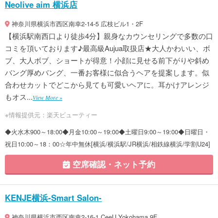
Neolive aim 横浜店
神奈川県横浜市西区南幸2-14-5 広枝ビル1・2F
【横浜駅南西口より徒歩4分】親身なカウンセリングで多数の口
コミを頂いております♪最高級Aujua取扱店★大人かわいい、ボ
ブ、大人ボブ、ショートが得意！小顔に見せる前下がりや斜め
バング厚めバング、一番お客様に似合うヘアを提案します。似
合わせカットでどこから見ても可愛いヘアに。耳かけアレンジ
もオス...
View More »
※情報提供元：楽天ビューティー
◆火水木900～18:00◆月金10:00～19:00◆土曜日9:00～19:00◆日曜日・
祝日10:00～18：00☆年中無休[横浜/横浜駅/JR横浜/相鉄線横浜/学割U24]
空席確認・ネット予約
KENJE横浜-Smart Salon-
神奈川県横浜市西区南幸2-16-1 CeeU Yokohama 9F