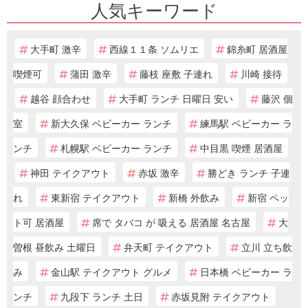
人気キーワード
大手町 激辛
西線１１条 ソムリエ
錦糸町 居酒屋
喫煙可
蒲田 激辛
藤枝 座敷 子連れ
川崎 接待
越谷 顔合わせ
大手町 ランチ 日曜日 安い
藤沢 個
室
新大久保 ベビーカー ランチ
練馬駅 ベビーカー ラ
ンチ
札幌駅 ベビーカー ランチ
中目黒 喫煙 居酒屋
神田 テイクアウト
赤坂 激辛
勝どき ランチ 子連
れ
東新宿 テイクアウト
新橋 外飲み
新宿 ペッ
ト可 居酒屋
席で タバコ が 吸える 居酒屋 名古屋
大
曽根 昼飲み 土曜日
弁天町 テイクアウト
立川 立ち飲
み
金山駅 テイクアウト グルメ
日本橋 ベビーカー ラ
ンチ
九段下 ランチ 土日
赤坂見附 テイクアウト