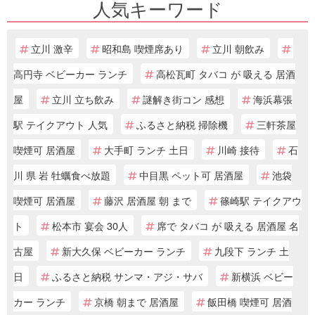
人気キーワード
立川 激辛
昭和島 喫煙席あり
立川 朝飲み
高円寺 ベビーカー ランチ
高松瓦町 タバコ が 吸える 居酒
屋
立川 立ち飲み
謎解き街コン 感想
海浜幕張
駅 テイクアウト 人気
ふるさと納税 掃除機
三軒茶屋
喫煙可 居酒屋
大手町 ランチ 土日
川崎 接待
石
川 県 岩 牡蠣食べ放題
中目黒 ペット可 居酒屋
池袋
喫煙可 居酒屋
藤沢 居酒屋 朝 まで
篠崎駅 テイクアウ
ト
松本市 宴会 30人
席で タバコ が 吸える 居酒屋 名
古屋
新大久保 ベビーカー ランチ
九段下 ランチ 土
日
ふるさと納税 サンマ・アジ・サバ
新横浜 ベビー
カー ランチ
京橋 朝まで 居酒屋
飯田橋 喫煙可 居酒