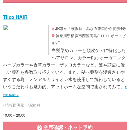
Tlico HAIR
JRほか「横浜駅」みなみ東口から徒歩4分
神奈川県横浜市西区高島2-11-11 ポートビ
ル2F
白髪染めカラーと頭皮ケアに特化した
ヘアサロン。カラー剤はオーガニック
ハーブカラーや香草カラー、ザクロカラーなど、髪や頭皮に優
しい薬剤を多数取り揃えている。また、髪へ薬剤を浸透させや
すくする為、ノンアルカリイオン水を使用して施術していると
いうこだわりも魅力的。アットホームな空間で癒されてみて。
V
iew More »
※情報提供元：OZmall
10:00～20:00
空席確認・ネット予約