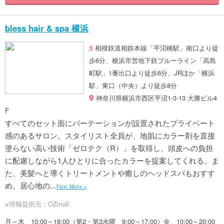
bless hair & spa 横浜
相模鉄道相鉄本線「平沼橋駅」南口より徒
歩6分、横浜市営地下鉄ブルーライン「高島
町駅」1番出口より徒歩6分、JRほか「横浜
駅」東口（中央）より徒歩8分
神奈川県横浜市西区平沼1-3-13 大勝ビル4
F
すべてのセット面にパーテーションが設置されたプライベート
感のあるサロン。スタイリスト全員が、地肌にカラー剤を直接
塗らない高い技術「ゼロテク（R）」を取得し、頭皮への負担
に配慮しながら1人ひとりに合ったカラーを提案してくれる。ま
た、美髪へと導くトリートメントや癒しのヘッドスパもおすす
め。居心地の...
View More »
※情報提供元：OZmall
月～木 10:00～18:00（第2・第3水曜 9:00～17:00）金 10:00～20:00