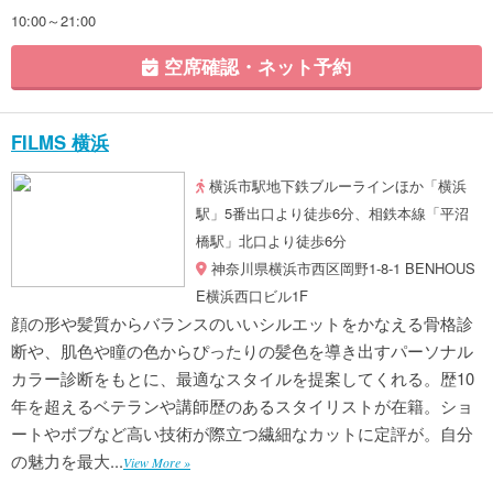
10:00～21:00
空席確認・ネット予約
FILMS 横浜
横浜市駅地下鉄ブルーラインほか「横浜
駅」5番出口より徒歩6分、相鉄本線「平沼
橋駅」北口より徒歩6分
神奈川県横浜市西区岡野1-8-1 BENHOUS
E横浜西口ビル1F
顔の形や髪質からバランスのいいシルエットをかなえる骨格診
断や、肌色や瞳の色からぴったりの髪色を導き出すパーソナル
カラー診断をもとに、最適なスタイルを提案してくれる。歴10
年を超えるベテランや講師歴のあるスタイリストが在籍。ショ
ートやボブなど高い技術が際立つ繊細なカットに定評が。自分
の魅力を最大...
View More »