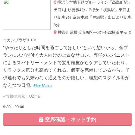
横浜市営地下鉄ブルーライン「高島町駅」
出口1より徒歩4分 JRほか「横浜駅」東口よ
り徒歩8分 京急本線「戸部駅」出口より徒歩
8分
神奈川県横浜市西区平沼1-4-22横浜平沼ダ
イカンプラザⅢ 101
“ゆったりとした時間を過ごしてほしい”という想いから、全プ
ランにスパが付く大人向けの上質なサロン。専任のスパニスト
によるスパトリートメントで髪を頭皮からケアしていたわり、
リラックス気分も高めてくれる。個室を完備しているから、子
供連れでも気兼ねなく通えるのが嬉しい。理想のスタイルをか
なえつつ日頃...
View More »
※情報提供元：OZmall
9:30～20:00
空席確認・ネット予約