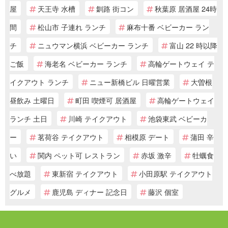
屋
天王寺 水槽
釧路 街コン
秋葉原 居酒屋 24時
間
松山市 子連れ ランチ
麻布十番 ベビーカー ラン
チ
ニュウマン横浜 ベビーカー ランチ
富山 22 時以降
ご飯
海老名 ベビーカー ランチ
高輪ゲートウェイ テ
イクアウト ランチ
ニュー新橋ビル 日曜営業
大曽根
昼飲み 土曜日
町田 喫煙可 居酒屋
高輪ゲートウェイ
ランチ 土日
川崎 テイクアウト
池袋東武 ベビーカ
ー
茗荷谷 テイクアウト
相模原 デート
蒲田 辛
い
関内 ペット可 レストラン
赤坂 激辛
牡蠣食
べ放題
東新宿 テイクアウト
小田原駅 テイクアウト
グルメ
鹿児島 ディナー 記念日
藤沢 個室