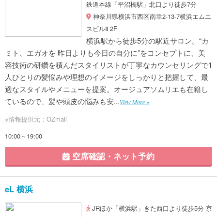
鉄道本線「平沼橋駅」北口より徒歩7分
神奈川県横浜市西区南幸2-13-7横浜エムエ
スビルⅡ 2F
横浜駅から徒歩5分の駅近サロン。“カ
ミト、エガオを 昨日よりも今日の自分に”をコンセプトに、美
容技術の研鑽を積んだスタイリストが丁寧なカウンセリングで1
人ひとりの髪悩みや理想のイメージをしっかりと把握して、最
適なスタイルやメニューを提案。オージュアソムリエも在籍し
ているので、髪や頭皮の悩みも安...
View More »
※情報提供元：OZmall
10:00～19:00
空席確認・ネット予約
eL 横浜
JRほか「横浜駅」きた西口より徒歩5分 京