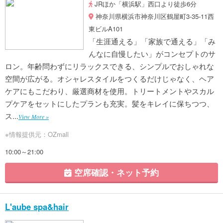
JRほか「横浜駅」西口より徒歩6分
神奈川県横浜市神奈川区鶴屋町3-35-11西
東ビルA101
「生涯通える」「家族で通える」「み
んなに自慢したい」がコンセプトのサ
ロン。年齢問わずにリラックスできる、シンプルでおしゃれな
空間が広がる。オシャレスタイルをつくるだけじゃなく、ヘア
ケアにもこだわり、厳選商材を使用。トリートメントやスカル
プケアをセットにしたプランも充実。髪をキレイに保ちつつ、
ス...
View More »
※情報提供元：OZmall
10:00～21:00
空席確認・ネット予約
L'aube spa&hair