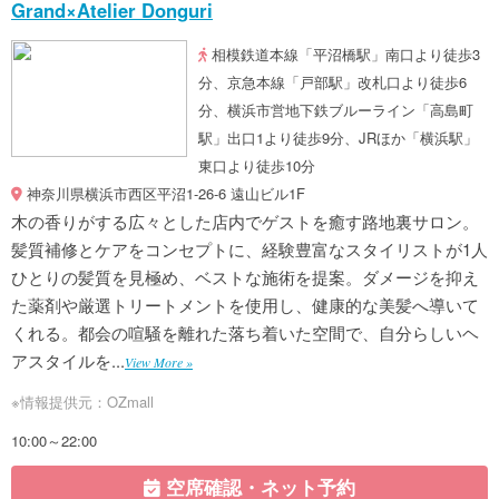
Grand×Atelier Donguri
相模鉄道本線「平沼橋駅」南口より徒歩3
分、京急本線「戸部駅」改札口より徒歩6
分、横浜市営地下鉄ブルーライン「高島町
駅」出口1より徒歩9分、JRほか「横浜駅」
東口より徒歩10分
神奈川県横浜市西区平沼1-26-6 遠山ビル1F
木の香りがする広々とした店内でゲストを癒す路地裏サロン。
髪質補修とケアをコンセプトに、経験豊富なスタイリストが1人
ひとりの髪質を見極め、ベストな施術を提案。ダメージを抑え
た薬剤や厳選トリートメントを使用し、健康的な美髪へ導いて
くれる。都会の喧騒を離れた落ち着いた空間で、自分らしいヘ
アスタイルを...
View More »
※情報提供元：OZmall
10:00～22:00
空席確認・ネット予約