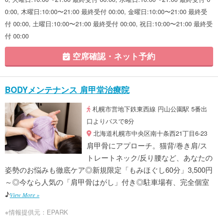
0:00, 木曜日:10:00〜21:00 最終受付 00:00, 金曜日:10:00〜21:00 最終受
付 00:00, 土曜日:10:00〜21:00 最終受付 00:00, 祝日:10:00〜21:00 最終受
付 00:00
空席確認・ネット予約
BODYメンテナンス 肩甲堂治療院
札幌市営地下鉄東西線 円山公園駅 5番出
口よりバスで8分
北海道札幌市中央区南十条西21丁目6-23
肩甲骨にアプローチ。猫背/巻き肩/ス
トレートネック/反り腰など、あなたの
姿勢のお悩みも徹底ケア◎新規限定「もみほぐし60分」3,500円
～◎今なら人気の「肩甲骨はがし」付き◎駐車場有、完全個室
♪
View More »
※情報提供元：EPARK