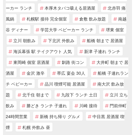
ーカー ランチ
本厚木タバコ吸える居酒屋
北赤羽 痛
風鍋
札幌駅 接待 完全個室
倉敷 飲み放題
南越
谷 ディナー
学芸大学 ベビーカー ランチ
堺東 個室
立川 朝飲み
下北沢 外飲み
船橋 朝まで 居酒屋
海浜幕張 駅 テイクアウト 人気
新津 子連れ ランチ
東岡崎 個室 居酒屋
釧路 街コン
大井町 朝まで 居
酒屋
金沢 激辛
帯広 宴会 30人
船橋 子連れラン
チ ベビーカー
品川 喫煙可能 居酒屋
南大沢 飲み放
題
北千住 朝まで
九段下 ランチ 土日
立川 立ち
飲み
勝どき ランチ 子連れ
川崎 接待
門前仲町
24時間営業
新橋 持ち帰り グルメ
中目黒 居酒屋 喫
煙
札幌 外飲み 昼