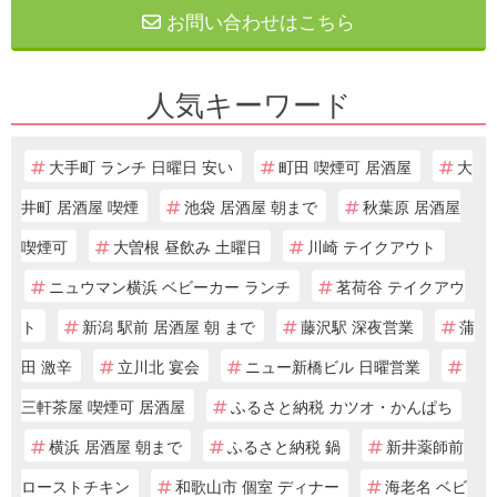
お問い合わせはこちら
人気キーワード
大手町 ランチ 日曜日 安い
町田 喫煙可 居酒屋
大
井町 居酒屋 喫煙
池袋 居酒屋 朝まで
秋葉原 居酒屋
喫煙可
大曽根 昼飲み 土曜日
川崎 テイクアウト
ニュウマン横浜 ベビーカー ランチ
茗荷谷 テイクアウ
ト
新潟 駅前 居酒屋 朝 まで
藤沢駅 深夜営業
蒲
田 激辛
立川北 宴会
ニュー新橋ビル 日曜営業
三軒茶屋 喫煙可 居酒屋
ふるさと納税 カツオ・かんぱち
横浜 居酒屋 朝まで
ふるさと納税 鍋
新井薬師前
ローストチキン
和歌山市 個室 ディナー
海老名 ベビ