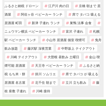
ふるさと納税 ドローン
江戸川 肉の日
京橋 朝まで 居
酒屋
阿佐ヶ谷 ベビーカー ランチ
席で タバコ 吸える
居酒屋 町田
新津 子連れ ランチ
巣鴨 法事 会食
ニュウマン横浜 ベビーカー ランチ
富沢 子連れ
札幌
駅 ベビーカー ランチ
小山市 居酒屋 個室 喫煙可
曳舟
飲み放題
藤沢駅 深夜営業
中野坂上 テイクアウト
川崎 テイクアウト
大曽根 昼飲み 土曜日
金山 喫
煙可能 居酒屋
天王寺 ベビーカー ランチ
ふるさと納
税 もち米・餅
掛川 ソムリエ
席で タバコ が 吸える
居酒屋 名古屋
北千住 朝まで
立川 立ち飲み
藤
枝 座敷 子連れ
川崎 接待