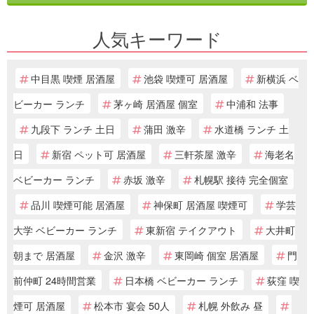
人気キーワード
中目黒 喫煙 居酒屋
池袋 喫煙可 居酒屋
新横浜 ベ
ビーカー ランチ
茅ヶ崎 居酒屋 個室
中浦和 法事
九段下 ランチ 土日
蒲田 激辛
水道橋 ランチ 土
日
新宿 ペット可 居酒屋
三軒茶屋 激辛
海老名
ベビーカー ランチ
赤坂 激辛
札幌駅 接待 完全個室
品川 喫煙可能 居酒屋
神保町 居酒屋 喫煙可
学芸
大学 ベビーカー ランチ
東新宿 テイクアウト
大井町
朝まで 居酒屋
金沢 激辛
東岡崎 個室 居酒屋
門
前仲町 24時間営業
日本橋 ベビーカー ランチ
荻窪 喫
煙可 居酒屋
松本市 宴会 50人
札幌 外飲み 昼