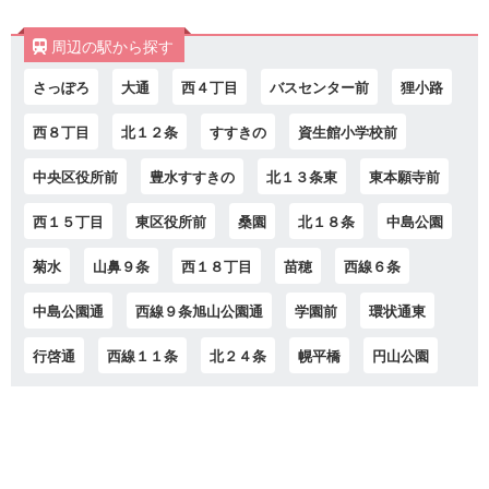
周辺の駅から探す
さっぽろ
大通
西４丁目
バスセンター前
狸小路
西８丁目
北１２条
すすきの
資生館小学校前
中央区役所前
豊水すすきの
北１３条東
東本願寺前
西１５丁目
東区役所前
桑園
北１８条
中島公園
菊水
山鼻９条
西１８丁目
苗穂
西線６条
中島公園通
西線９条旭山公園通
学園前
環状通東
行啓通
西線１１条
北２４条
幌平橋
円山公園