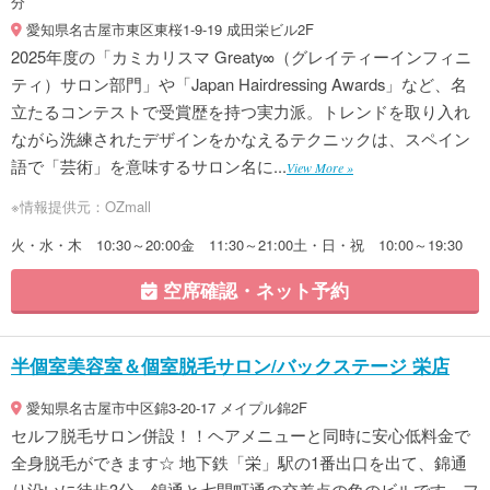
分
愛知県名古屋市東区東桜1-9-19 成田栄ビル2F
2025年度の「カミカリスマ Greaty∞（グレイティーインフィニ
ティ）サロン部門」や「Japan Hairdressing Awards」など、名
立たるコンテストで受賞歴を持つ実力派。トレンドを取り入れ
ながら洗練されたデザインをかなえるテクニックは、スペイン
語で「芸術」を意味するサロン名に...
View More »
※情報提供元：OZmall
火・水・木 10:30～20:00金 11:30～21:00土・日・祝 10:00～19:30
空席確認・ネット予約
半個室美容室＆個室脱毛サロン/バックステージ 栄店
愛知県名古屋市中区錦3-20-17 メイプル錦2F
セルフ脱毛サロン併設！！ヘアメニューと同時に安心低料金で
全身脱毛ができます☆ 地下鉄「栄」駅の1番出口を出て、錦通
り沿いに徒歩3分。錦通と七間町通の交差点の角のビルです。フ