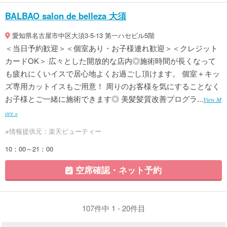
BALBAO salon de belleza 大須
愛知県名古屋市中区大須3-5-13 第一ハセビル5階
＜当日予約歓迎＞＜個室あり・お子様連れ歓迎＞＜クレジット
カードOK＞ 広々とした開放的な店内◎施術時間が長くなって
も疲れにくいイスで居心地よくお過ごし頂けます。 個室＋キッ
ズ専用カットイスもご用意！ 周りのお客様を気にすることなく
お子様とご一緒に施術できます◎ 美髪髪質改善プログラ...
View M
ore »
※情報提供元：楽天ビューティー
10：00～21：00
空席確認・ネット予約
107件中 1 - 20件目