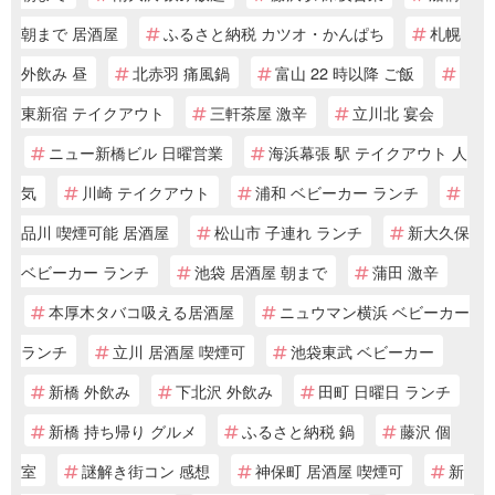
朝まで 居酒屋
ふるさと納税 カツオ・かんぱち
札幌
外飲み 昼
北赤羽 痛風鍋
富山 22 時以降 ご飯
東新宿 テイクアウト
三軒茶屋 激辛
立川北 宴会
ニュー新橋ビル 日曜営業
海浜幕張 駅 テイクアウト 人
気
川崎 テイクアウト
浦和 ベビーカー ランチ
品川 喫煙可能 居酒屋
松山市 子連れ ランチ
新大久保
ベビーカー ランチ
池袋 居酒屋 朝まで
蒲田 激辛
本厚木タバコ吸える居酒屋
ニュウマン横浜 ベビーカー
ランチ
立川 居酒屋 喫煙可
池袋東武 ベビーカー
新橋 外飲み
下北沢 外飲み
田町 日曜日 ランチ
新橋 持ち帰り グルメ
ふるさと納税 鍋
藤沢 個
室
謎解き街コン 感想
神保町 居酒屋 喫煙可
新