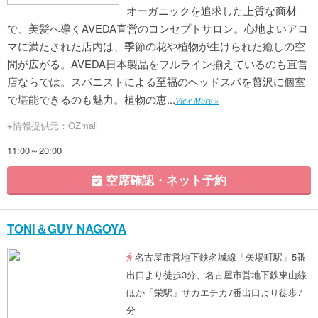
オーガニックを追求した上質な商材
で、美髪へ導くAVEDA直営のコンセプトサロン。心地よいアロ
マに満たされた店内は、季節の花や植物が生けられた癒しの空
間が広がる。AVEDA日本製品をフルライン揃えているのも直営
店ならでは。スパニストによる至福のヘッドスパを贅沢に個室
で堪能できるのも魅力。植物の恵...
View More »
※情報提供元：OZmall
11:00～20:00
空席確認・ネット予約
TONI＆GUY NAGOYA
名古屋市営地下鉄名城線「矢場町駅」5番
出口より徒歩3分、名古屋市営地下鉄東山線
ほか「栄駅」サカエチカ7番出口より徒歩7
分