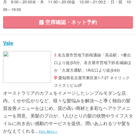
月 9:00～20:00水・木 11:00～20:00金 12:00～21:00土・日・祝 10:
00～19:00
空席確認・ネット予約
Vale
名古屋市営地下鉄桜通線「高岳駅」1番出
口より徒歩5分、名古屋市営地下鉄名城線ほ
か「久屋大通駅」1A出口より徒歩9分
愛知県名古屋市東区泉1-7-27 ネイリック
スイズミビル2F
オーストラリアのカフェをイメージしたシンプルモダンな店
内。くせや広がりなど、様々な髪悩みを解決へと導く独自の髪
質改善メニューをはじめ、質の高い商材と多彩なヘアケアメニ
ューを用意。美髪のプロが、1人ひとりの髪の状態やライフスタ
イルに向き合い感動のサービスを提供。潤いあふれるツヤ髪を
かなえてくれる...
View More »