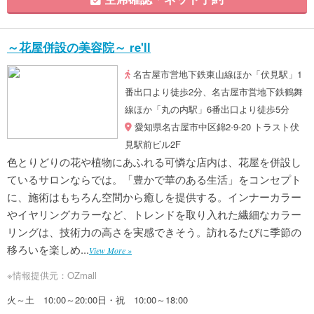
～花屋併設の美容院～ re'll
名古屋市営地下鉄東山線ほか「伏見駅」1
番出口より徒歩2分、名古屋市営地下鉄鶴舞
線ほか「丸の内駅」6番出口より徒歩5分
愛知県名古屋市中区錦2-9-20 トラスト伏
見駅前ビル2F
色とりどりの花や植物にあふれる可憐な店内は、花屋を併設し
ているサロンならでは。「豊かで華のある生活」をコンセプト
に、施術はもちろん空間から癒しを提供する。インナーカラー
やイヤリングカラーなど、トレンドを取り入れた繊細なカラー
リングは、技術力の高さを実感できそう。訪れるたびに季節の
移ろいを楽しめ...
View More »
※情報提供元：OZmall
火～土 10:00～20:00日・祝 10:00～18:00