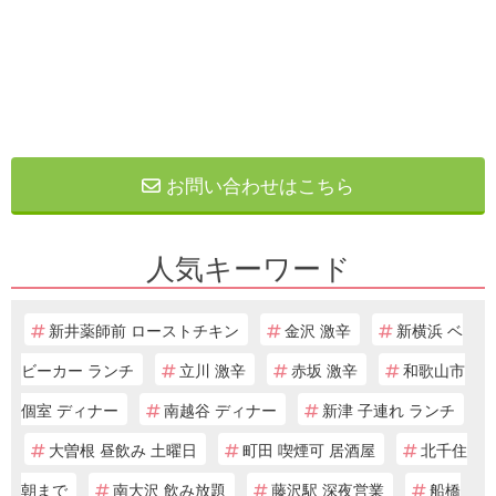
お問い合わせはこちら
人気キーワード
新井薬師前 ローストチキン
金沢 激辛
新横浜 ベ
ビーカー ランチ
立川 激辛
赤坂 激辛
和歌山市
個室 ディナー
南越谷 ディナー
新津 子連れ ランチ
大曽根 昼飲み 土曜日
町田 喫煙可 居酒屋
北千住
朝まで
南大沢 飲み放題
藤沢駅 深夜営業
船橋