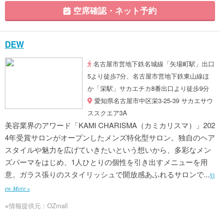
空席確認・ネット予約
DEW
名古屋市営地下鉄名城線「矢場町駅」出口
5より徒歩7分、名古屋市営地下鉄東山線ほ
か「栄駅」サカエチカ8番出口より徒歩9分
愛知県名古屋市中区栄3-25-39 サカエサウ
ススクエア3A
美容業界のアワード「KAMI CHARISMA（カミカリスマ）」202
4年受賞サロンがオープンしたメンズ特化型サロン。独自のヘア
スタイルや魅力を広げていきたいという想いから、多彩なメン
ズパーマをはじめ、1人ひとりの個性を引き出すメニューを用
意。ガラス張りのスタイリッシュで開放感あふれるサロンで...
Vi
ew More »
※情報提供元：OZmall