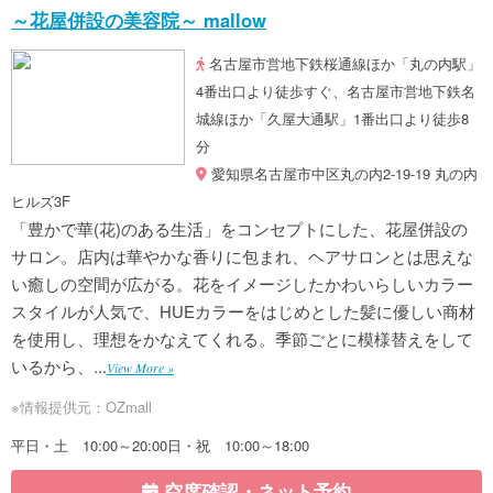
～花屋併設の美容院～ mallow
名古屋市営地下鉄桜通線ほか「丸の内駅」
4番出口より徒歩すぐ、名古屋市営地下鉄名
城線ほか「久屋大通駅」1番出口より徒歩8
分
愛知県名古屋市中区丸の内2-19-19 丸の内
ヒルズ3F
「豊かで華(花)のある生活」をコンセプトにした、花屋併設の
サロン。店内は華やかな香りに包まれ、ヘアサロンとは思えな
い癒しの空間が広がる。花をイメージしたかわいらしいカラー
スタイルが人気で、HUEカラーをはじめとした髪に優しい商材
を使用し、理想をかなえてくれる。季節ごとに模様替えをして
いるから、...
View More »
※情報提供元：OZmall
平日・土 10:00～20:00日・祝 10:00～18:00
空席確認・ネット予約