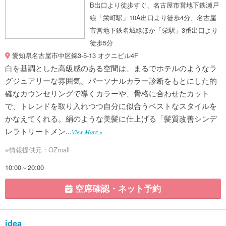
B出口より徒歩すぐ、名古屋市営地下鉄瀬戸
線「栄町駅」10A出口より徒歩4分、名古屋
市営地下鉄名城線ほか「栄駅」3番出口より
徒歩5分
愛知県名古屋市中区錦3-5-13 オクニビル4F
白を基調とした高級感のある空間は、まるでホテルのようなラ
グジュアリーな雰囲気。パーソナルカラー診断をもとにした的
確なカウンセリングで導くカラーや、骨格に合わせたカット
で、トレンドを取り入れつつ自分に似合うベストなスタイルを
かなえてくれる。絹のような美髪に仕上げる「髪質改善シンデ
レラトリートメン...
View More »
※情報提供元：OZmall
10:00～20:00
空席確認・ネット予約
idea