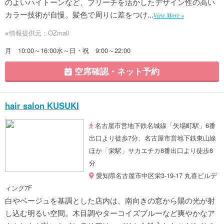
のよいハイトーンなど、ブリーチを活かしたデザイン性の高い
カラー技術が自慢。髪色で周りに差をつけ...
View More »
※情報提供元：OZmall
月 10:00～16:00水～日・祝 9:00～22:00
空席確認・ネット予約
hair salon KUSUKI
名古屋市営地下鉄名城線「矢場町駅」6番
出口より徒歩7分、名古屋市営地下鉄東山線
ほか「栄駅」サカエチカ8番出口より徒歩8
分
愛知県名古屋市中区栄3-19-17 丸喜ビルデ
ィング7F
白やベージュを基調とした店内は、南向きの窓から陽の光が射
し込む明るい空間。木目調やターコイズブルーなど爽やかなア