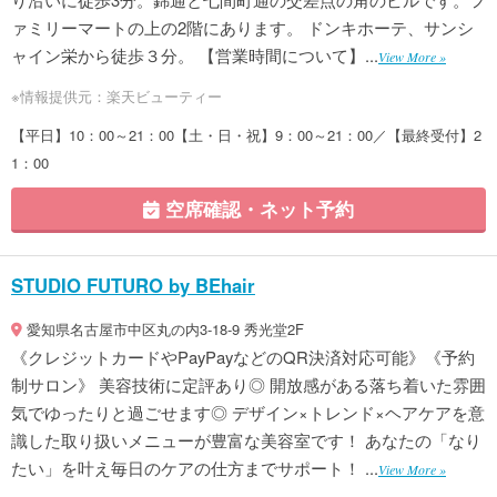
ァミリーマートの上の2階にあります。 ドンキホーテ、サンシ
ャイン栄から徒歩３分。 【営業時間について】...
View More »
※情報提供元：楽天ビューティー
【平日】10：00～21：00【土・日・祝】9：00～21：00／【最終受付】2
1：00
空席確認・ネット予約
STUDIO FUTURO by BEhair
愛知県名古屋市中区丸の内3-18-9 秀光堂2F
《クレジットカードやPayPayなどのQR決済対応可能》《予約
制サロン》 美容技術に定評あり◎ 開放感がある落ち着いた雰囲
気でゆったりと過ごせます◎ デザイン×トレンド×ヘアケアを意
識した取り扱いメニューが豊富な美容室です！ あなたの「なり
たい」を叶え毎日のケアの仕方までサポート！ ...
View More »