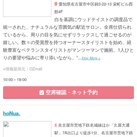
愛知県名古屋市中区錦3-22-13 栄町ビル西
館4F
白を基調にウッドテイストの調度品で
統一された、ナチュラルな雰囲気の駅近サロン。全席仕切られ
ているから、周りの目を気にせずリラックスして過ごせるのが
嬉しい。数々の受賞歴を持つオーナースタイリストを始め、経
験豊富なベテランスタイリストがマンツーマンで施術。1人ひと
りの要望や悩みに寄り添いながら、“...
View More »
※情報提供元：OZmall
10:00～19:00
空席確認・ネット予約
hoNua.
名古屋市営地下鉄名城線ほか「久屋大通
駅」7A出口より徒歩1分、名古屋市営地下鉄