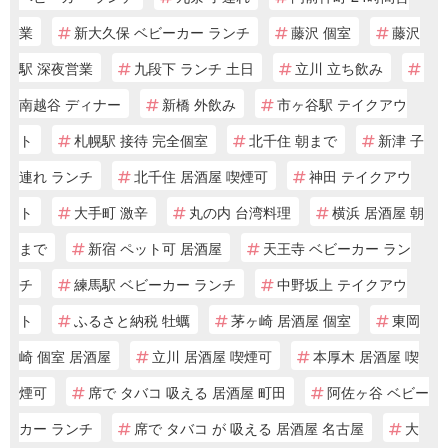
業
新大久保 ベビーカー ランチ
藤沢 個室
藤沢
駅 深夜営業
九段下 ランチ 土日
立川 立ち飲み
南越谷 ディナー
新橋 外飲み
市ヶ谷駅 テイクアウ
ト
札幌駅 接待 完全個室
北千住 朝まで
新津 子
連れ ランチ
北千住 居酒屋 喫煙可
神田 テイクアウ
ト
大手町 激辛
丸の内 台湾料理
横浜 居酒屋 朝
まで
新宿 ペット可 居酒屋
天王寺 ベビーカー ラン
チ
練馬駅 ベビーカー ランチ
中野坂上 テイクアウ
ト
ふるさと納税 牡蠣
茅ヶ崎 居酒屋 個室
東岡
崎 個室 居酒屋
立川 居酒屋 喫煙可
本厚木 居酒屋 喫
煙可
席で タバコ 吸える 居酒屋 町田
阿佐ヶ谷 ベビー
カー ランチ
席で タバコ が 吸える 居酒屋 名古屋
大