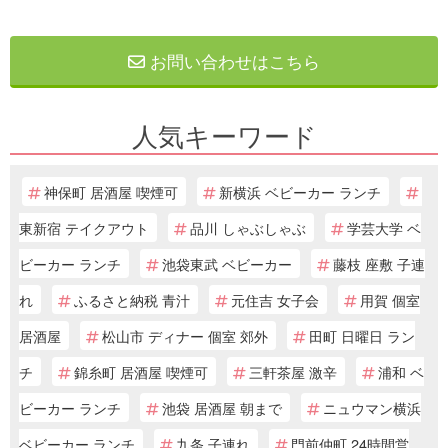
お問い合わせはこちら
人気キーワード
神保町 居酒屋 喫煙可
新横浜 ベビーカー ランチ
東新宿 テイクアウト
品川 しゃぶしゃぶ
学芸大学 ベ
ビーカー ランチ
池袋東武 ベビーカー
藤枝 座敷 子連
れ
ふるさと納税 青汁
元住吉 女子会
用賀 個室
居酒屋
松山市 ディナー 個室 郊外
田町 日曜日 ラン
チ
錦糸町 居酒屋 喫煙可
三軒茶屋 激辛
浦和 ベ
ビーカー ランチ
池袋 居酒屋 朝まで
ニュウマン横浜
ベビーカー ランチ
九条 子連れ
門前仲町 24時間営