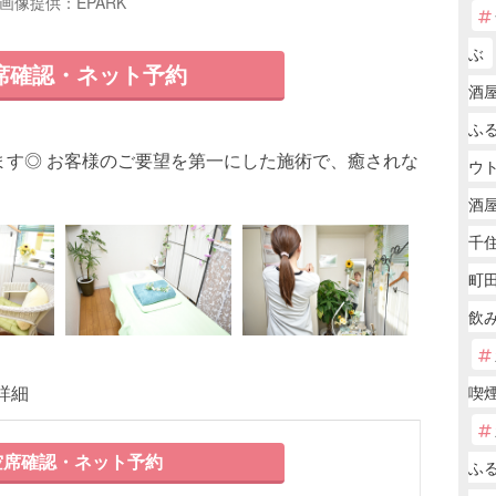
画像提供：EPARK
ぶ
席確認・ネット予約
酒屋
ふ
ます◎ お客様のご要望を第一にした施術で、癒されな
ウ
酒
千住
町
飲
詳細
喫煙
席確認・ネット予約
ふ