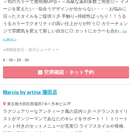
＜旬のカラーで透明感UP◎＞＜高級な薬剤多数ご用意◎＞ イメ
ージを変えたい・似合うデザインが分からない・・・お悩みに
沿ったスタイルをご提供☆彡 手触り×持続性ばっちり！！うる
うるカラーでクオリティの高い仕上がりが叶う◎ カラーチェン
ジで雰囲気を変えて新しい自分に◎ カットにカラーも合わ...
Vie
w More »
※情報提供元：楽天ビューティー
9：00～23：00
空席確認・ネット予約
Marcia by artina 蒲田店
東京都大田区西蒲田7-6-1 升本ビル7F
ラグジュアリーなアンティーク風の店内☆彡 ベテランスタイリ
ストがマンツーマンであなたのキレイをサポート！！ トリート
メント付きのセットメニューが充実◎ ライフスタイルや骨格、