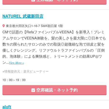
NATUREL 武蔵新田店
東京都大田区矢口1-16-7 S&K朝日屋 1階
CMで話題の【RefaファインバブルVEENA】を新導入！プレミ
アムサロンでVEENA体験を。髪の美しさを最大限に◎日本でも
数％の限られたサロンのみでの取扱◎超微細な泡で頭皮と髪を
優しくクレンジング。リファウルトラファインバブルの「圧倒
的、泡体験」による爽快感と、トリートメントの効果UP◎ワ
ン...
View More »
※情報提供元：楽天ビューティー
10：00～19：00
空席確認・ネット予約
aloft