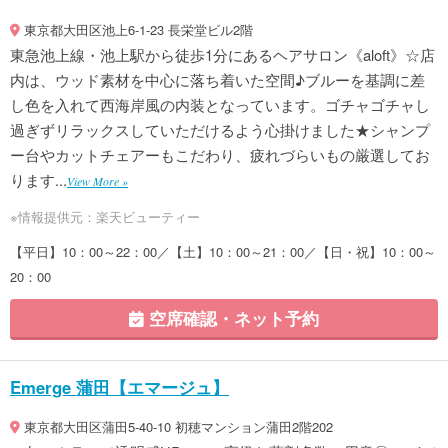
東京都大田区池上6-1-23 長栄堂ビル2階
東急池上線・池上駅から徒歩1分にあるヘアサロン《aloft》☆店
内は、ウッド素材を中心に落ち着いた空間♪ブルーを基調に差
し色を入れて西海岸風の内装となっています。ゴチャゴチャし
過ぎずリラックスしていただけるよう心掛けました★シャンプ
ー台やカットチェアーもこだわり、疲れづらいもの厳選してお
ります...
View More »
※情報提供元：楽天ビューティー
【平日】10：00～22：00／【土】10：00～21：00／【日・祝】10：00～
20：00
空席確認・ネット予約
Emerge 蒲田【エマージュ】
東京都大田区蒲田5-40-10 初穂マンション蒲田2階202