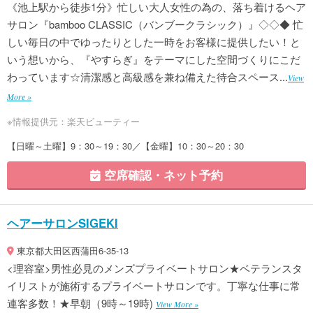
《池上駅から徒歩1分》忙しい大人女性の為の、落ち着けるヘア
サロン『bamboo CLASSIC（バンブークラシック）』◇◇◆ 忙
しい毎日の中でゆったりとした一時をお客様に提供したい！と
いう想いから、『やすらぎ』をテーマにした空間づくりにこだ
わっています☆清潔感と高級感を兼ね備えた待合スペース...
View
More »
※情報提供元：楽天ビューティー
【日曜～土曜】9：30～19：30／【金曜】10：30～20：30
空席確認・ネット予約
ヘアーサロンSIGEKI
東京都大田区西蒲田6-35-13
<理容室>男性必見のメンズプライベートサロン★ベテランスタ
イリストが施術するプライベートサロンです。丁寧な仕事に常
連客多数！★早朝（9時～19時)
View More »