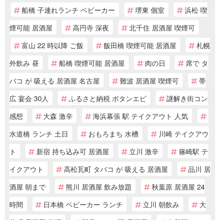
船橋 子連れランチ ベビーカー
堺東 個室
浜松 喫
煙可能 居酒屋
高円寺 深夜
北千住 居酒屋 喫煙可
富山 22 時以降 ご飯
飯田橋 喫煙可能 居酒屋
札幌
外飲み 昼
船橋 喫煙可能 居酒屋
肉の日
席で タ
バコ が 吸える 居酒屋 名古屋
難波 居酒屋 喫煙可
帯
広 宴会 30人
ふるさと納税 ボタンエビ
謎解き街コン
感想
大森 激辛
海浜幕張 駅 テイクアウト 人気
水道橋 ランチ 土日
おもろまち 水槽
川崎 テイクアウ
ト
新宿 持ち込み可 居酒屋
立川 激辛
篠崎駅 テ
イクアウト
高松瓦町 タバコ が 吸える 居酒屋
品川 居
酒屋 朝まで
熊川 居酒屋 飲み放題
秋葉原 居酒屋 24
時間
日本橋 ベビーカー ランチ
立川 朝飲み
大