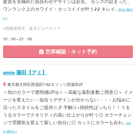
髪質を見極めた似合わせデザインは必見。 センスの詰まった、
ワンランク上のカワイイ・カッコイイが叶う♪♪ キレイ...
View Mor
e »
※情報提供元：楽天ビューティー
10：00～21：00
空席確認・ネット予約
amie 蒲田【アミ】
東京都大田区西蒲田7-62-2 リッツ西蒲田2F
＜旬のカラーで透明感UP◎＞＜高級な薬剤多数ご用意◎＞ イメ
ージを変えたい・似合うデザインが分からない・・・お悩みに
沿ったスタイルをご提供☆彡 手触り×持続性ばっちり！！うる
うるカラーでクオリティの高い仕上がりが叶う◎ カラーチェン
ジで雰囲気を変えて新しい自分に◎ カットにカラーも合わ...
Vie
w More »