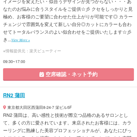
イメージを変えたい・似合うデザインが見つからない・・・あ
なたのお悩みに合うスタイルをご提供☆彡 クセをしっかりと見
極め、お客様のご要望に合わせた仕上がりが可能です◎ カラー
チェンジで雰囲気を変えて新しい自分◎カットにカラーも合わ
せてトータルバランスのよい似合わせをご提供いたします☆彡
き...
View More »
※情報提供元：楽天ビューティー
09:30~17:00
空席確認・ネット予約
RN2 蒲田
東京都大田区西蒲田8-24-7 栄ビル5F
RN2 蒲田は、高い感性と技術が際立つ品格のあるサロンとし
て、多くの方に愛されています。来店されたお客様には、カラ
ーリングに熟練した美容プロフェッショナルが、あなたにぴっ