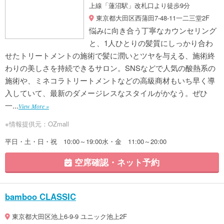
上線「蓮沼駅」改札口より徒歩9分
東京都大田区西蒲田7-48-11一二三堂2F
悩みに向き合う丁寧なカウンセリング
と、1人ひとりの髪質にしっかり合わ
せたトリートメントの施術で髪に潤いとツヤを与える、施術終
わりの美しさを持続できるサロン。SNSなどで人気の酸熱系の
施術や、ミネコラトリートメントなどの高級商材もいち早く導
入していて、最新のダメージレスなスタイルがかなう。ぜひ
一...
View More »
※情報提供元：OZmall
平日・土・日・祝 10:00～19:00水・金 11:00～20:00
空席確認・ネット予約
bamboo CLASSIC
東京都大田区池上6-9-9 ユニック池上2F