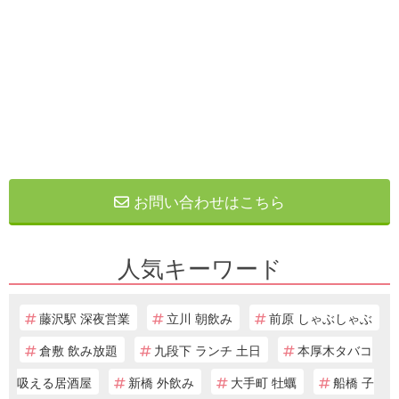
お問い合わせはこちら
人気キーワード
藤沢駅 深夜営業
立川 朝飲み
前原 しゃぶしゃぶ
倉敷 飲み放題
九段下 ランチ 土日
本厚木タバコ
吸える居酒屋
新橋 外飲み
大手町 牡蠣
船橋 子