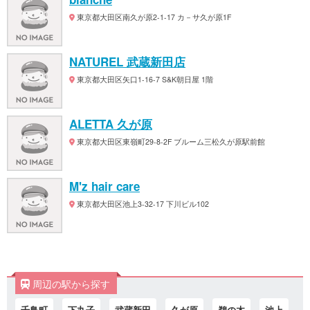
東京都大田区南久が原2-1-17 カ－サ久が原1F
NATUREL 武蔵新田店
東京都大田区矢口1-16-7 S&K朝日屋 1階
ALETTA 久が原
東京都大田区東嶺町29-8-2F ブルーム三松久が原駅前館
M'z hair care
東京都大田区池上3-32-17 下川ビル102
周辺の駅から探す
千鳥町
下丸子
武蔵新田
久が原
鵜の木
池上