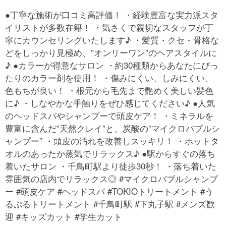
●丁寧な施術が口コミ高評価！ ・経験豊富な実力派スタ
イリストが多数在籍！ ・気さくで親切なスタッフが丁
寧にカウンセリングいたします♪ ・髪質・クセ・骨格な
どをしっかり見極め、”オンリーワン”のヘアスタイルに
♪ ●カラーが得意なサロン ・約30種類からあなたにぴっ
たりのカラー剤を使用！ ・傷みにくい、しみにくい、
色もちが良い！ ・根元から毛先まで艶めく美しい髪色
に♪ ・しなやかな手触りをぜひ感じてください♪ ●人気
のヘッドスパやシャンプーで頭皮ケア！ ・ミネラルを
豊富に含んだ”天然クレイ”と、炭酸の”マイクロバブルシ
ャンプー” ・頭皮の汚れを改善しスッキリ！ ・ホットタ
オルのあったか蒸気でリラックス♪ ●駅からすぐの落ち
着いたサロン ・千鳥町駅より徒歩30秒！ ・落ち着いた
雰囲気の店内でリラックス◎ #マイクロバブルシャンプ
ー #頭皮ケア #ヘッドスパ #TOKIOトリートメント #う
るぷるトリートメント #千鳥町駅 #下丸子駅 #メンズ歓
迎 #キッズカット #学生カット