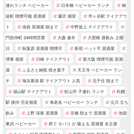
連れランチ ベビーカー
日本橋 ベビーカー ランチ
御
徒町 喫煙可能 居酒屋
藤沢 個室
市ヶ谷駅 テイクアウ
ト
池袋 居酒屋 朝まで
中野坂上 テイクアウト
門前仲町 24時間営業
大森 激辛
大曽根 昼飲み 土曜
日
秋葉原 居酒屋 喫煙可
新宿 ペット可 居酒屋
堺東 個室
川崎 テイクアウト
新大阪 喫煙可能 居酒
屋
ふるさと納税 焼き菓子
天王寺 ベビーカー ラン
チ
海浜幕張 駅 テイクアウト 人気
北千住 朝まで
福山駅 テイクアウト
松山市 子連れ ランチ
札幌
駅 接待 完全個室
海老名 ベビーカー ランチ
立川 立ち
飲み
上野 深夜 居酒屋
京橋 朝まで 居酒屋
池袋
東武 ベビーカー
席で タバコ が 吸える 居酒屋 名古屋