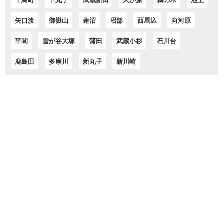
矢口渡
御嶽山
蓮沼
沼部
西馬込
向河原
平間
雪が谷大塚
蒲田
武蔵小杉
石川台
鹿島田
多摩川
新丸子
新川崎