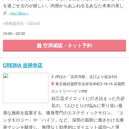
を過ごせるのが嬉しい。内側からあふれ出るあなた本来の美し
さ...
View More »
※情報提供元：OZmall
10:00～22:00
空席確認・ネット予約
CREBIA 吉祥寺店
JRほか「吉祥寺駅」北口より徒歩5分
東京都武蔵野市吉祥寺本町2-18-15 武蔵野
カントリーハイツ306
自己流ダイエットに行き詰まった方必
見の、1人ひとりの悩みに寄り添い最
適な施術を提案する、痩身専門のエステティックサロン。「エ
ンダモロジー」や「ハイフ」など、深部の脂肪に働きかける痩
身マシンを駆使し、無理なく効率的にダイエット成功へと導