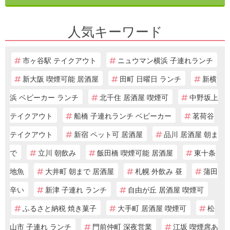
人気キーワード
市ヶ谷駅 テイクアウト
ニュウマン横浜 子連れランチ
新大阪 喫煙可能 居酒屋
田町 日曜日 ランチ
新横
浜 ベビーカー ランチ
北千住 居酒屋 喫煙可
中野坂上
テイクアウト
船橋 子連れランチ ベビーカー
茗荷谷
テイクアウト
新宿 ペット可 居酒屋
品川 居酒屋 朝ま
で
立川 朝飲み
飯田橋 喫煙可能 居酒屋
東十条
地魚
大井町 朝まで 居酒屋
札幌 外飲み 昼
蒲田
辛い
新津 子連れ ランチ
自由が丘 居酒屋 喫煙可
ふるさと納税 焼き菓子
大手町 居酒屋 喫煙可
松
山市 子連れ ランチ
門前仲町 深夜営業
江坂 喫煙席あ