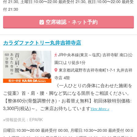
付 21:30, 土曜日:10:00〜22:00 最終受付 21:30, 祝日:10:00〜22:00 最終受
付 21:30
空席確認・ネット予約
カラダファクトリー丸井吉祥寺店
JR中央本線(東京～塩尻) 吉祥寺駅 南口(公
園口)より徒歩1分
東京都武蔵野市吉祥寺南町1-7-1 丸井吉祥
寺店 4階
《一人ひとりの身体に合わせた施術を
ご提案》首・肩・腰・脚など気になる箇所をご相談ください。
【整体60分(骨盤調整付き)・お着替え無料】初回体験特別価格:
3,300円(税込)～。ご来店お待ちしています
View More »
※情報提供元：EPARK
日曜日:10:30〜20:00 最終受付 00:00, 月曜日:10:30〜20:00 最終受付 00:0