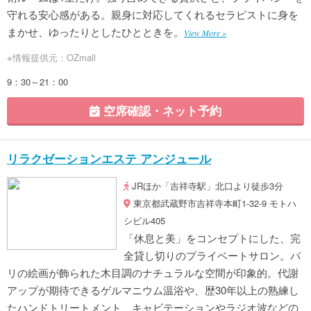
守れる安心感がある。親身に対応してくれるセラピストに身を
まかせ、ゆったりとしたひとときを。
View More »
※情報提供元：OZmall
9：30～21：00
空席確認・ネット予約
リラクゼーションエステ アンジュール
JRほか「吉祥寺駅」北口より徒歩3分
東京都武蔵野市吉祥寺本町1-32-9 モトハ
シビル405
「休息と美」をコンセプトにした、完
全貸し切りのプライベートサロン。バ
リの絵画が飾られた木目調のナチュラルな空間が印象的。代謝
アップが期待できるゲルマニウム温浴や、歴30年以上の熟練し
たハンドトリートメント、キャビテーションやラジオ波などの