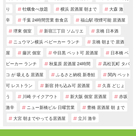
り
牡蠣食べ放題
横浜 居酒屋 朝まで
大森 激
辛
千葉 24時間営業 飲食店
福山駅 喫煙可能 居酒屋
堺東 個室
新宿三丁目 ソムリエ
京橋 日本酒
ニュウマン横浜 ベビーカー ランチ
京橋 朝まで 居酒
屋
藤沢 個室
中目黒 ペット可 居酒屋
日本橋 ベ
ビーカー ランチ
秋葉原 居酒屋 24時間
高松瓦町 タバ
コ が 吸える 居酒屋
ふるさと納税 新巻鮭
関内 ペット
可 レストラン
新宿 持ち込み可 居酒屋
久喜 どじょ
う
川崎 テイクアウト
新大阪 個室 居酒屋
赤坂
激辛
ニュー新橋ビル 日曜営業
豊橋 居酒屋 朝 まで
大宮 朝までやってる居酒屋
立川 激辛