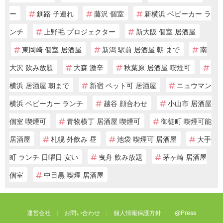
ー
釧路 子連れ
藤沢 個室
新横浜 ベビーカー ラ
ンチ
上野毛 プロジェクター
新大阪 個室 居酒屋
東岡崎 個室 居酒屋
新潟 駅前 居酒屋 朝 まで
南
大沢 飲み放題
大森 激辛
秋葉原 居酒屋 喫煙可
横浜 居酒屋 朝まで
新宿 ペット可 居酒屋
ニュウマン
横浜 ベビーカー ランチ
越谷 顔合わせ
小山市 居酒屋
個室 喫煙可
青物横丁 居酒屋 喫煙可
御徒町 喫煙可能
居酒屋
札幌 外飲み 昼
池袋 喫煙可 居酒屋
大手
町 ランチ 日曜日 安い
曳舟 飲み放題
茅ヶ崎 居酒屋
個室
中目黒 喫煙 居酒屋
運営会社
お問い合わせ
個人情報保護方針
@Press