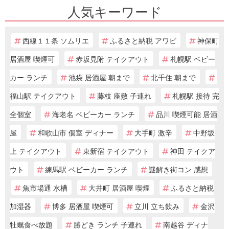
人気キーワード
西線１１条 ソムリエ
ふるさと納税 アワビ
神保町
居酒屋 喫煙可
赤坂見附 テイクアウト
札幌駅 ベビー
カー ランチ
池袋 居酒屋 朝まで
北千住 朝まで
福山駅 テイクアウト
藤枝 座敷 子連れ
札幌駅 接待 完
全個室
海老名 ベビーカー ランチ
品川 喫煙可能 居酒
屋
和歌山市 個室 ディナー
大手町 激辛
中野坂
上 テイクアウト
東新宿 テイクアウト
神田 テイクア
ウト
練馬駅 ベビーカー ランチ
謎解き街コン 感想
魚市場通 水槽
大井町 居酒屋 喫煙
ふるさと納税
加湿器
博多 居酒屋 喫煙可
立川 立ち飲み
金沢
牡蠣食べ放題
勝どき ランチ 子連れ
南越谷 ディナ