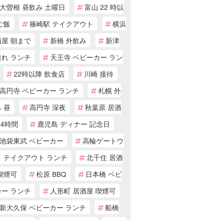
大曽根 昼飲み 土曜日
富山 22 時以
ご飯
篠崎駅 テイクアウト
横浜
酒屋 朝まで
新橋 外飲み
新津
連れ ランチ
天王寺 ベビーカー ラン
22時以降 飲食店
川崎 接待
高円寺 ベビーカー ランチ
札幌 外
 昼
高円寺 深夜
秋葉原 居酒
24時間
鹿児島 ディナー 記念日
池袋東武 ベビーカー
高輪ゲートウ
 テイクアウト ランチ
北千住 居酒
喫煙可
松原 BBQ
日本橋 ベビ
カー ランチ
人形町 居酒屋 喫煙可
新大久保 ベビーカー ランチ
船橋