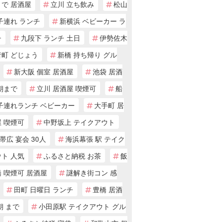
まで 居酒屋
立川 立ち飲み
松山
子連れ ランチ
新横浜 ベビーカー ラ
チ
九段下 ランチ 土日
伊勢佐木
者町 どじょう
新橋 持ち帰り グル
新大阪 個室 居酒屋
池袋 居酒
朝まで
立川 居酒屋 喫煙可
船
 子連れランチ ベビーカー
大手町 居
 喫煙可
中野坂上 テイクアウト
帯広 宴会 30人
海浜幕張 駅 テイク
ト 人気
ふるさと納税 お茶
飯
 喫煙可 居酒屋
謎解き街コン 感
田町 日曜日 ランチ
豊橋 居酒
朝 まで
小田原駅 テイクアウト グル