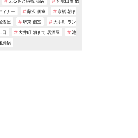
ふるさと納税 寝袋
和歌山市 個
ディナー
藤沢 個室
京橋 朝ま
居酒屋
堺東 個室
大手町 ラン
土日
大井町 朝まで 居酒屋
池
痛風鍋