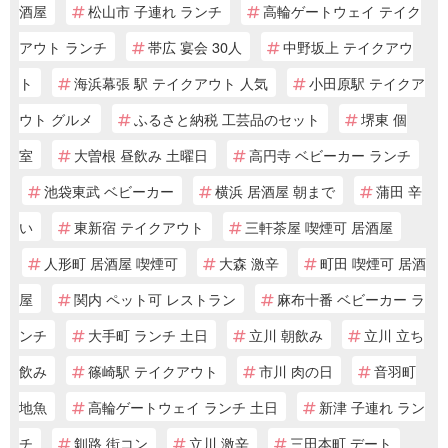
酒屋
松山市 子連れ ランチ
高輪ゲートウェイ テイク
アウト ランチ
帯広 宴会 30人
中野坂上 テイクアウ
ト
海浜幕張 駅 テイクアウト 人気
小田原駅 テイクア
ウト グルメ
ふるさと納税 工芸品のセット
堺東 個
室
大曽根 昼飲み 土曜日
高円寺 ベビーカー ランチ
池袋東武 ベビーカー
横浜 居酒屋 朝まで
蒲田 辛
い
東新宿 テイクアウト
三軒茶屋 喫煙可 居酒屋
人形町 居酒屋 喫煙可
大森 激辛
町田 喫煙可 居酒
屋
関内 ペット可 レストラン
麻布十番 ベビーカー ラ
ンチ
大手町 ランチ 土日
立川 朝飲み
立川 立ち
飲み
篠崎駅 テイクアウト
市川 肉の日
音羽町
地魚
高輪ゲートウェイ ランチ 土日
新津 子連れ ラン
チ
釧路 街コン
立川 激辛
三田本町 デート