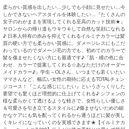
柔らかい質感を出したい…少しでも小顔に見せたい…今
しかできないヘアスタイルを体験したい…『たくさんの
女子のわがままを実現してくれる至高のカット技術★』
サロンからの帰り道もウキウキして自然な笑顔になれる
♪ 日本人特有の赤みを抑えてくれるイルミナカラーは髪
質の硬い方でも柔らかい質感に。ダメージレスにもこだ
わっているのでダメージ毛の方でも、初めてのカラーで
髪を傷ませたくない方にも最適です♪『肌・瞳の色に合
わせ、カラーで提案してくれる☆あなただけのオーダー
メイドカラー♪』学生～OLさん、いつまでも若くいたい
ママさんなど、幅広い女性の期待に応えるTOTALチェン
ジコース！『こんな感じにしたい』というざっくりした
要望でも驚くほど理想的に仕上げてくれる♪ シフォンの
様な柔らかくて透けるような軽さで、女性らしい優しさ
＆可愛さを引き立てるスタイルに♪傷ませないための細
かなケアにも気を配ってくれるから通うほどに髪が美し
くキレイになっていくのを実感できます★【イルミナカ