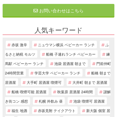
お問い合わせはこちら
人気キーワード
赤坂 激辛
ニュウマン横浜 ベビーカー ランチ
ふ
るさと納税 モルツ
船橋 子連れランチ ベビーカー
練
馬駅 ベビーカー ランチ
池袋 居酒屋 朝まで
門前仲町
24時間営業
学芸大学 ベビーカー ランチ
船橋 朝まで
居酒屋
大手町 居酒屋 喫煙可
大井町 朝まで 居酒屋
船橋 喫煙可能 居酒屋
秋葉原 居酒屋 24時間
謎解
き街コン 感想
札幌 外飲み 昼
池袋 喫煙可 居酒屋
福生 地酒
赤坂見附 テイクアウト
新大阪 個室 居