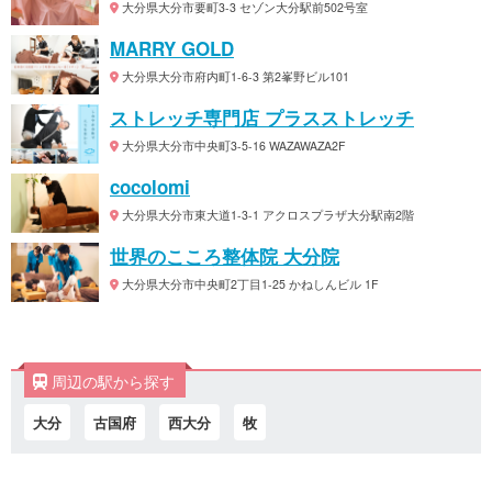
大分県大分市要町3-3 セゾン大分駅前502号室
MARRY GOLD
大分県大分市府内町1-6-3 第2峯野ビル101
ストレッチ専門店 プラスストレッチ
大分県大分市中央町3-5-16 WAZAWAZA2F
cocolomi
大分県大分市東大道1-3-1 アクロスプラザ大分駅南2階
世界のこころ整体院 大分院
大分県大分市中央町2丁目1-25 かねしんビル 1F
周辺の駅から探す
大分
古国府
西大分
牧