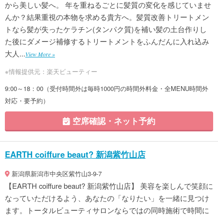
から美しい髪へ。 年を重ねるごとに髪質の変化を感じていませ
んか？結果重視の本物を求める貴方へ。髪質改善トリートメン
トなら髪が失ったケラチン(タンパク質)を補い髪の土台作りし
た後にダメージ補修するトリートメントをふんだんに入れ込み
大人...
View More »
※情報提供元：楽天ビューティー
9:00～18：00（受付時間外は毎時1000円の時間外料金・全MENU時間外
対応・要予約）
空席確認・ネット予約
EARTH coiffure beaut? 新潟紫竹山店
新潟県新潟市中央区紫竹山3-9-7
【EARTH coiffure beaut? 新潟紫竹山店】 美容を楽しんで笑顔に
なっていただけるよう、あなたの「なりたい」を一緒に見つけ
ます。トータルビューティサロンならではの同時施術で時間に