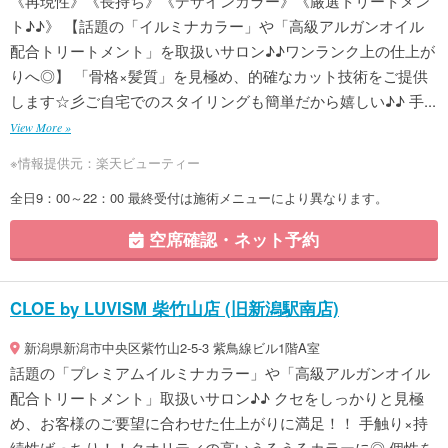
《再現性》《長持ち》《デザインカラー》《厳選トリートメン
ト♪♪》 【話題の「イルミナカラー」や「高級アルガンオイル
配合トリートメント」を取扱いサロン♪♪ワンランク上の仕上が
りへ◎】 「骨格×髪質」を見極め、的確なカット技術をご提供
します☆彡ご自宅でのスタイリングも簡単だから嬉しい♪♪ 手...
View More »
※情報提供元：楽天ビューティー
全日9：00～22：00 最終受付は施術メニューにより異なります。
空席確認・ネット予約
CLOE by LUVISM 柴竹山店 (旧新潟駅南店)
新潟県新潟市中央区紫竹山2-5-3 紫鳥線ビル1階A室
話題の「プレミアムイルミナカラー」や「高級アルガンオイル
配合トリートメント」取扱いサロン♪♪ クセをしっかりと見極
め、お客様のご要望に合わせた仕上がりに満足！！ 手触り×持
続性ばっちり！！クオリティの高いうるうるカラーに◎ 個性を