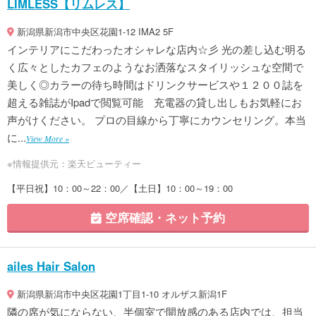
LIMLESS【リムレス】
新潟県新潟市中央区花園1-12 IMA2 5F
インテリアにこだわったオシャレな店内☆彡 光の差し込む明る
く広々としたカフェのようなお洒落なスタイリッシュな空間で
美しく◎カラーの待ち時間はドリンクサービスや１２００誌を
超える雑誌がIpadで閲覧可能 充電器の貸し出しもお気軽にお
声がけください。 プロの目線から丁寧にカウンセリング。本当
に...
View More »
※情報提供元：楽天ビューティー
【平日祝】10：00～22：00／【土日】10：00～19：00
空席確認・ネット予約
ailes Hair Salon
新潟県新潟市中央区花園1丁目1-10 オルザス新潟1F
隣の席が気にならない、半個室で開放感のある店内では、担当