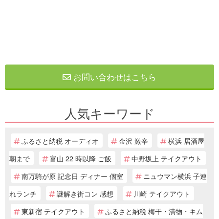
お問い合わせはこちら
人気キーワード
ふるさと納税 オーディオ
金沢 激辛
横浜 居酒屋
朝まで
富山 22 時以降 ご飯
中野坂上 テイクアウト
南万騎が原 記念日 ディナー 個室
ニュウマン横浜 子連
れランチ
謎解き街コン 感想
川崎 テイクアウト
東新宿 テイクアウト
ふるさと納税 梅干・漬物・キム