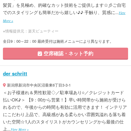
髪質」を見極め、的確なカット技術をご提供します☆彡ご自宅
でのスタイリングも簡単だから嬉しい♪♪ 手触り、質感に...
View
More »
※情報提供元：楽天ビューティー
全日9：00～22：00 最終受付は施術メニューにより異なります。
空席確認・ネット予約
der schritt
新潟県新潟市中央区沼垂東6丁目3-3-1
＜お子様連れ＆男性歓迎◇／駐車場あり○／クレジットカード
払いOK♪＞ 【9：00から営業！】早い時間帯から施術が受けら
れるので、午後からの時間も有効に活用できます！ インテリア
にこだわり上品で、高級感がある柔らかい雰囲気溢れる落ち着
いた空間☆1人のスタイリストがカウンセリングから最後の仕
上...
View More »