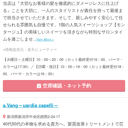
当店は『大切なお客様の髪を徹底的にダメージレスに仕上げ
る』ことを大切に、一人のスタイリストが責任を持って最後ま
で担当させていただきます。そして、親しみやすく安心して任
せられる雰囲気も自慢です。1階の人気スイーツショップ【モン
タージュ】の美味しいスイーツを頂きながら特別なサロンタイ
ムを過ごしませ...
View More »
※情報提供元：楽天ビューティー
【火曜日～土曜日】10：00～20：00（カット最終受付19：00、パーマ・
カラーは17:30）／【日曜・祝日】10：00～19：00（カット最終受付18：
00、パーマ・カラーは16：30）
空席確認・ネット予約
a.Vang～uardia capelli～
新潟県新潟市中央区鐙西2-24-17
40代50代の本物を求める貴方へ。髪質改善トリートメントで芯