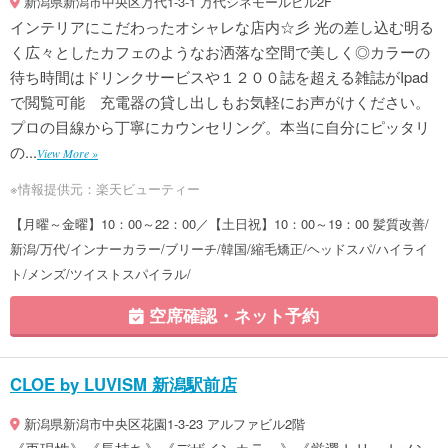
新潟県新潟市中央区万代1-3-1 万代シネモールビル2F
インテリアにこだわったオシャレな店内☆彡 光の差し込む明る
く広々としたカフェのようなお洒落な空間で美しく◎カラーの
待ち時間はドリンクサービスや１２００誌を超える雑誌がIpad
で閲覧可能 充電器の貸し出しもお気軽にお声がけください。
プロの目線から丁寧にカウンセリング。本当に自分にピッタリ
の...
View More »
※情報提供元：楽天ビューティー
【月曜～金曜】10：00～22：00／【土日祝】10：00～19：00 髪質改善/
新潟/万代/インナーカラー/ブリーチ/韓国/縮毛矯正/ヘッドスパ/ハイライ
ト/メンズ/ツイストスパイラル/
空席確認・ネット予約
CLOE by LUVISM 新潟駅前店
新潟県新潟市中央区花園1-3-23 アルファビル2階