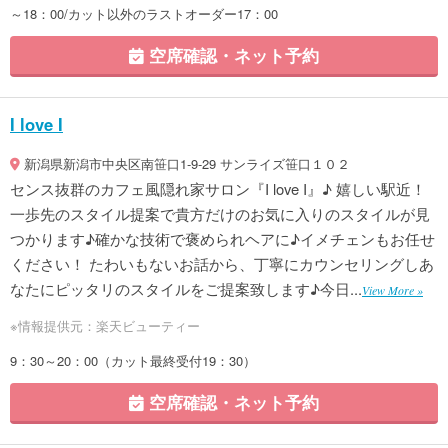
～18：00/カット以外のラストオーダー17：00
空席確認・ネット予約
I love I
新潟県新潟市中央区南笹口1-9-29 サンライズ笹口１０２
センス抜群のカフェ風隠れ家サロン『I love I』♪ 嬉しい駅近！
一歩先のスタイル提案で貴方だけのお気に入りのスタイルが見
つかります♪確かな技術で褒められヘアに♪イメチェンもお任せ
ください！ たわいもないお話から、丁寧にカウンセリングしあ
なたにピッタリのスタイルをご提案致します♪今日...
View More »
※情報提供元：楽天ビューティー
9：30～20：00（カット最終受付19：30）
空席確認・ネット予約