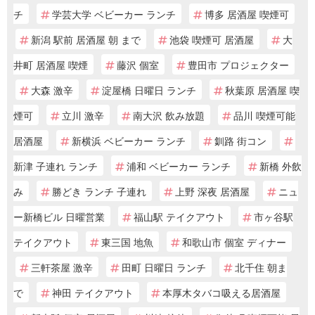
チ
学芸大学 ベビーカー ランチ
博多 居酒屋 喫煙可
新潟 駅前 居酒屋 朝 まで
池袋 喫煙可 居酒屋
大
井町 居酒屋 喫煙
藤沢 個室
豊田市 プロジェクター
大森 激辛
淀屋橋 日曜日 ランチ
秋葉原 居酒屋 喫
煙可
立川 激辛
南大沢 飲み放題
品川 喫煙可能
居酒屋
新横浜 ベビーカー ランチ
釧路 街コン
新津 子連れ ランチ
浦和 ベビーカー ランチ
新橋 外飲
み
勝どき ランチ 子連れ
上野 深夜 居酒屋
ニュ
ー新橋ビル 日曜営業
福山駅 テイクアウト
市ヶ谷駅
テイクアウト
東三国 地魚
和歌山市 個室 ディナー
三軒茶屋 激辛
田町 日曜日 ランチ
北千住 朝ま
で
神田 テイクアウト
本厚木タバコ吸える居酒屋