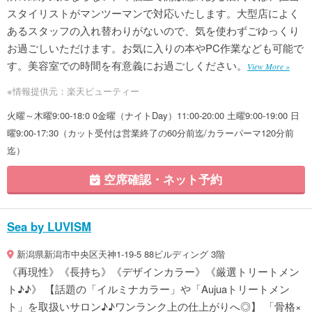
スタイリストがマンツーマンで対応いたします。大型店によく
あるスタッフの入れ替わりがないので、気を使わずごゆっくり
お過ごしいただけます。お気に入りの本やPC作業なども可能で
す。美容室での時間を有意義にお過ごしください。
View More »
※情報提供元：楽天ビューティー
火曜～木曜9:00-18:0 0金曜（ナイトDay）11:00-20:00 土曜9:00-19:00 日
曜9:00-17:30（カット受付は営業終了の60分前迄/カラーパーマ120分前
迄）
空席確認・ネット予約
Sea by LUVISM
新潟県新潟市中央区天神1-19-5 88ビルディング 3階
《再現性》《長持ち》《デザインカラー》《厳選トリートメン
ト♪♪》 【話題の「イルミナカラー」や「Aujuaトリートメン
ト」を取扱いサロン♪♪ワンランク上の仕上がりへ◎】 「骨格×