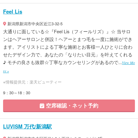
Feel Lis
新潟県新潟市中央区近江3-32-5
大通りに面している☆『Feel Lis（フィールリズ）』☆ 当サロ
ンはヘアーサロンと併設！ヘアーとまつ毛を一度に施術ができ
ます。アイリストによる丁寧な施術とお客様一人ひとりに合わ
せたデザイン力で、あなたの「なりたい目元」を叶えてくれる
♪ モチの良さも抜群☆丁寧なカウンセリングがあるので...
View Mo
re »
※情報提供元：楽天ビューティー
9：30～18：30
空席確認・ネット予約
LUVISM 万代/新潟駅