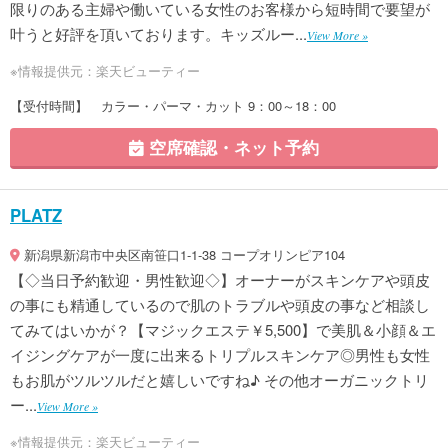
限りのある主婦や働いている女性のお客様から短時間で要望が
叶うと好評を頂いております。キッズルー...
View More »
※情報提供元：楽天ビューティー
【受付時間】 カラー・パーマ・カット 9：00～18：00
空席確認・ネット予約
PLATZ
新潟県新潟市中央区南笹口1-1-38 コープオリンピア104
【◇当日予約歓迎・男性歓迎◇】オーナーがスキンケアや頭皮
の事にも精通しているので肌のトラブルや頭皮の事など相談し
てみてはいかが？【マジックエステ￥5,500】で美肌＆小顔＆エ
イジングケアが一度に出来るトリプルスキンケア◎男性も女性
もお肌がツルツルだと嬉しいですね♪ その他オーガニックトリ
ー...
View More »
※情報提供元：楽天ビューティー