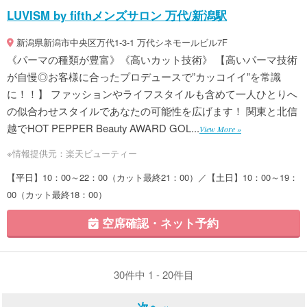
LUVISM by fifthメンズサロン 万代/新潟駅
新潟県新潟市中央区万代1-3-1 万代シネモールビル7F
《パーマの種類が豊富》《高いカット技術》 【高いパーマ技術
が自慢◎お客様に合ったプロデュースで”カッコイイ”を常識
に！！】 ファッションやライフスタイルも含めて一人ひとりへ
の似合わせスタイルであなたの可能性を広げます！ 関東と北信
越でHOT PEPPER Beauty AWARD GOL...
View More »
※情報提供元：楽天ビューティー
【平日】10：00～22：00（カット最終21：00）／【土日】10：00～19：
00（カット最終18：00）
空席確認・ネット予約
30件中 1 - 20件目