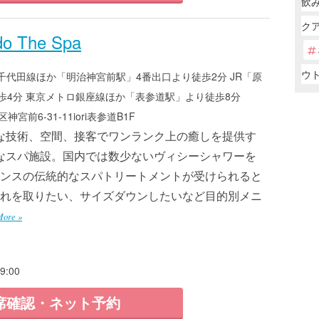
飲み
ク
o The Spa
ウ
代田線ほか「明治神宮前駅」4番出口より徒歩2分 JR「原
歩4分 東京メトロ銀座線ほか「表参道駅」より徒歩8分
宮前6-31-11iori表参道B1F
な技術、空間、接客でワンランク上の癒しを提供す
なスパ施設。国内では数少ないヴィシーシャワーを
ンスの伝統的なスパトリートメントが受けられると
れを取りたい、サイズダウンしたいなど目的別メニ
More »
:00
席確認・ネット予約