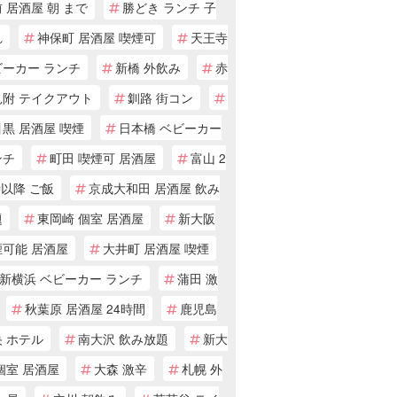
 居酒屋 朝 まで
勝どき ランチ 子
れ
神保町 居酒屋 喫煙可
天王寺
ビーカー ランチ
新橋 外飲み
赤
見附 テイクアウト
釧路 街コン
黒 居酒屋 喫煙
日本橋 ベビーカー
ンチ
町田 喫煙可 居酒屋
富山 2
時以降 ご飯
京成大和田 居酒屋 飲み
題
東岡崎 個室 居酒屋
新大阪
煙可能 居酒屋
大井町 居酒屋 喫煙
新横浜 ベビーカー ランチ
蒲田 激
秋葉原 居酒屋 24時間
鹿児島
 ホテル
南大沢 飲み放題
新大
個室 居酒屋
大森 激辛
札幌 外