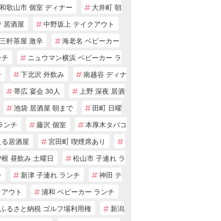
和歌山市 個室 ディナー
大井町 朝
 居酒屋
中野坂上 テイクアウト
三軒茶屋 激辛
海老名 ベビーカー
ンチ
ニュウマン横浜 ベビーカー ラ
チ
下北沢 外飲み
南越谷 ディナ
帯広 宴会 30人
上野 深夜 居酒
池袋 居酒屋 朝まで
田町 日曜
ランチ
藤沢 個室
本厚木タバコ
える居酒屋
宮田町 喫煙席あり
根 昼飲み 土曜日
松山市 子連れ ラ
チ
新津 子連れ ランチ
神田 テ
クアウト
浦和 ベビーカー ランチ
ふるさと納税 ゴルフ場利用権
新潟