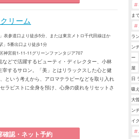
まで
 クリーム
駅」表参道口より徒歩5分、または東京メトロ千代田線ほか
ラ
駅」5番出口より徒歩1分
ン
神宮前1-11-11グリーンファンタジア707
ー
誌などで活躍するビューティ・ディレクター、小林
屋
主宰するサロン。「美」とはリラックスした心と健
、という考えから、アロマテラピーなどを取り入れ
日 
セラピストに全身を預け、心身の疲れをリセットさ
吸
大曽
ン
イ
席確認・ネット予約