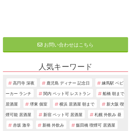
お問い合わせはこちら
人気キーワード
高円寺 深夜
鹿児島 ディナー 記念日
練馬駅 ベビ
ーカー ランチ
関内 ペット可 レストラン
船橋 朝まで
居酒屋
堺東 個室
横浜 居酒屋 朝まで
新大阪 喫
煙可能 居酒屋
新宿 ペット可 居酒屋
札幌 外飲み 昼
赤坂 激辛
新橋 外飲み
飯田橋 喫煙可 居酒屋