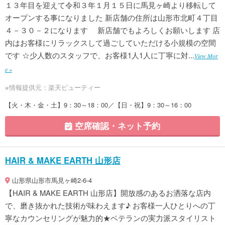
１３年目を迎えて令和３年１月１５日に馬見ヶ崎より移転して
オープンする事になりました 新店舗の住所は山形市北町４丁目
４－３０－２になります 新店舗でもよろしくお願いします 店
内はお客様にリラックスして過ごしていただける小規模の空間
です ☆少人数のスタッフで、お客様1人1人に丁寧に対...
View Mor
e »
※情報提供元：楽天ビューティー
【火・木・金・土】9：30～18：00／【日・祝】9：30～16：00
空席確認・ネット予約
HAIR & MAKE EARTH 山形店
山形県山形市馬見ヶ崎2-6-4
【HAIR & MAKE EARTH 山形店】開放感のあるお洒落な店内
で、磨き抜かれた技術が味わえます♪ お客様一人ひとりへの丁
寧なカウンセリングが魅力的★ベテランの実力派スタイリスト