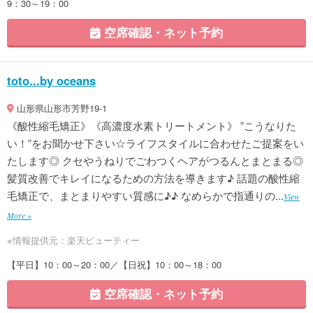
9：30～19：00
空席確認・ネット予約
toto...by oceans
山形県山形市芳野19-1
《酸性縮毛矯正》《高濃度水素トリートメント》 ”こうなりた
い！”をお聞かせ下さい☆ライフスタイルに合わせたご提案をい
たします◎ クセやうねりでごわつくヘアがつるんとまとまる◎
髪質改善でキレイになるための方法を導きます♪ 話題の酸性縮
毛矯正で、まとまりやすい質感に♪♪ なめらかで指通りの...
View
More »
※情報提供元：楽天ビューティー
【平日】10：00～20：00／【日祝】10：00～18：00
空席確認・ネット予約