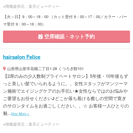
※情報提供元：楽天ビューティー
【火～日】9：00～18：00 （カット受付 9：00～17：00／カラー・パー
マ受付 9：00～16：00）
空席確認・ネット予約
hairsalon Felice
山形県山形市花楯二丁目1-28 くつろぎ館101
【2席のみの少人数制プライベートサロン】5年後・10年後もず
っと美しい髪でいられるように。。女性スタッフがマンツーマ
ン施術でエイジングケアのお手伝い★女性ならではのお悩みや
ご要望もお任せください♪どこか落ち着ける癒しの空間で寛ぎ
のサロンタイムをお過ごしください。。☆ お客様一人ひとりの
魅...
View More »
※情報提供元：楽天ビューティー