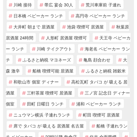
川崎 接待
帯広 宴会 30人
荒川車庫前 子連れ
日本橋 ベビーカー ランチ
高円寺 ベビーカー ランチ
大井町 朝まで 居酒屋
池袋 喫煙可 居酒屋
秋葉原
居酒屋 24時間
人形町 居酒屋 喫煙可
天王寺 ベビーカ
ー ランチ
川崎 テイクアウト
海老名 ベビーカー ラン
チ
ふるさと納税 マヨネーズ
亀島 顔合わせ
大
森 激辛
船橋 喫煙可能 居酒屋
ふるさと納税 雑穀米
和歌山市 個室 ディナー
高松瓦町 タバコ が 吸える 居
酒屋
三軒茶屋 喫煙可 居酒屋
三ノ宮 記念日 ディナー
個室
田町 日曜日 ランチ
浦和 ベビーカー ランチ
ニュウマン横浜 子連れランチ
町田 喫煙可 居酒屋
席で タバコ が 吸える 居酒屋 名古屋
船橋 子連れラン
チ ベビーカー
22時以降 飲食店
住吉 全面禁煙