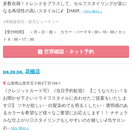
多数在籍！トレンドをプラスして、セルフスタイリングが楽に
なる再現性の高いスタイルに♪ 【HAIR ...
View More »
※情報提供元：楽天ビューティー
【受付時間】 ＜月～日・祝＞ カラー・パーマ 9：00～16：00／カッ
ト 9：00～17；00
空席確認・ネット予約
pa.za.pa. 花楯店
山形県山形市五十鈴2丁目104-1
《クレジットカード可》《当日予約歓迎》 【こうなりたい！を
お聞かせ下さい☆ライフスタイルに合わせたご提案をいたしま
す◎】 ツヤが欲しい・白髪染めでも明るくしたい・透明感のあ
るカラーを希望など様々なご要望にお応えします！！ ナチュラ
ルな仕上がり◎スタイリングもしやすいのが嬉しい♪当サロン
お...
View More »