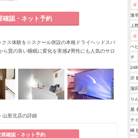
激
席確認・ネット予約
上野
ックス体験を☆スクール併設の本格ドライヘッドスパ
ベ
から質の良い睡眠に変化を実感♪男性にも人気のサロ
チ
24
沢 
蒲田
り
屋 
- 山形北店の詳細
テ
崎 
席確認・ネット予約