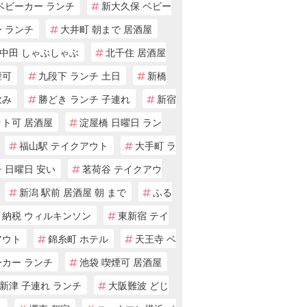
ベビーカー ランチ
新大久保 ベビー
 ランチ
大井町 朝まで 居酒屋
中田 しゃぶしゃぶ
北千住 居酒屋
煙可
九段下 ランチ 土日
新橋
飲み
勝どき ランチ 子連れ
新宿
ット可 居酒屋
淀屋橋 日曜日 ラン
福山駅 テイクアウト
大手町 ラ
 日曜日 安い
茗荷谷 テイクアウ
新潟 駅前 居酒屋 朝 まで
ふる
と納税 ウィルキンソン
東新宿 テイ
アウト
錦糸町 ホテル
天王寺 ベ
ーカー ランチ
池袋 喫煙可 居酒屋
新津 子連れ ランチ
大阪難波 どじ