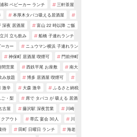
浦和 ベビーカー ランチ
三軒茶屋
辛
本厚木タバコ吸える居酒屋
 深夜 居酒屋
富山 22 時以降 ご飯
立川 立ち飲み
船橋 子連れランチ
ビーカー
ニュウマン横浜 子連れラン
神保町 居酒屋 喫煙可
門前仲町
時間営業
西鉄平尾 お座敷
南大
飲み放題
博多 居酒屋 喫煙可
 激辛
大森 激辛
ふるさと納税
んご・梨
席で タバコ が 吸える 居酒
名古屋
藤沢駅 深夜営業
川崎
イクアウト
帯広 宴会 30人
川
接待
田町 日曜日 ランチ
海老