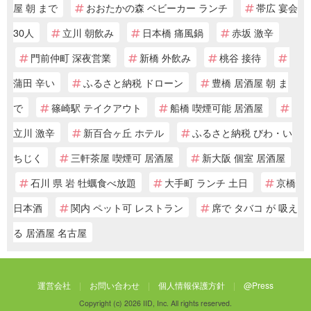
屋 朝 まで
おおたかの森 ベビーカー ランチ
帯広 宴会
30人
立川 朝飲み
日本橋 痛風鍋
赤坂 激辛
門前仲町 深夜営業
新橋 外飲み
桃谷 接待
蒲田 辛い
ふるさと納税 ドローン
豊橋 居酒屋 朝 ま
で
篠崎駅 テイクアウト
船橋 喫煙可能 居酒屋
立川 激辛
新百合ヶ丘 ホテル
ふるさと納税 びわ・い
ちじく
三軒茶屋 喫煙可 居酒屋
新大阪 個室 居酒屋
石川 県 岩 牡蠣食べ放題
大手町 ランチ 土日
京橋
日本酒
関内 ペット可 レストラン
席で タバコ が 吸え
る 居酒屋 名古屋
運営会社
お問い合わせ
個人情報保護方針
@Press
Copyright (c) 2026 IID, Inc. All rights reserved.