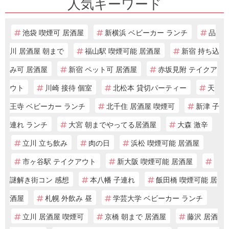
人気キーワード
池袋 喫煙可 居酒屋
新横浜 ベビーカー ランチ
品
川 居酒屋 朝まで
福山駅 喫煙可能 居酒屋
新宿 持ち込
み可 居酒屋
新宿 ペット可 居酒屋
赤坂見附 テイクア
ウト
川崎 接待 個室
北松本 貸切パーティー
天
王寺 ベビーカー ランチ
北千住 居酒屋 喫煙可
新津 子
連れ ランチ
大宮 朝までやってる居酒屋
大森 激辛
立川 立ち飲み
肉の日
浜松 喫煙可能 居酒屋
市ヶ谷駅 テイクアウト
新大阪 喫煙可能 居酒屋
謎解き街コン 感想
本八幡 子連れ
飯田橋 喫煙可能 居
酒屋
札幌 外飲み 昼
学芸大学 ベビーカー ランチ
立川 居酒屋 喫煙可
京橋 朝まで 居酒屋
藤沢 居酒