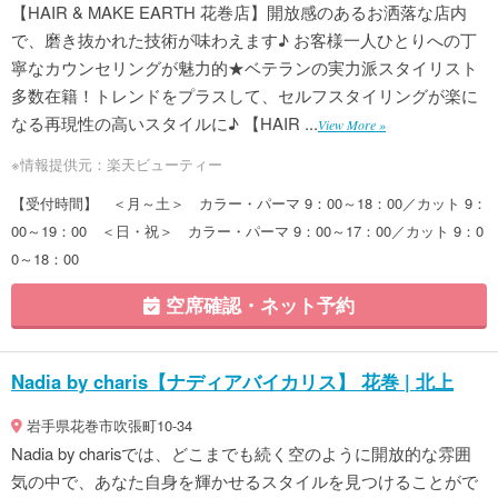
【HAIR & MAKE EARTH 花巻店】開放感のあるお洒落な店内
で、磨き抜かれた技術が味わえます♪ お客様一人ひとりへの丁
寧なカウンセリングが魅力的★ベテランの実力派スタイリスト
多数在籍！トレンドをプラスして、セルフスタイリングが楽に
なる再現性の高いスタイルに♪ 【HAIR ...
View More »
※情報提供元：楽天ビューティー
【受付時間】 ＜月～土＞ カラー・パーマ 9：00～18：00／カット 9：
00～19：00 ＜日・祝＞ カラー・パーマ 9：00～17：00／カット 9：0
0～18：00
空席確認・ネット予約
Nadia by charis【ナディアバイカリス】 花巻 | 北上
岩手県花巻市吹張町10-34
Nadia by charisでは、どこまでも続く空のように開放的な雰囲
気の中で、あなた自身を輝かせるスタイルを見つけることがで