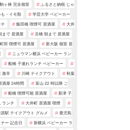
駒ヶ林 完全個室
ふるさと納税 じゃ
いも・イモ類
学芸大学 ベビーカー
ンチ
飯田橋 喫煙可 居酒屋
大井
朝まで 居酒屋
京橋 朝まで 居酒屋
町田 喫煙可 居酒屋
新大阪 個室 居
屋
ニュウマン横浜 ベビーカー ラン
船橋 子連れランチ ベビーカー
 激辛
川崎 テイクアウト
秋葉
居酒屋 24時間
富山 22 時以降 ご
船橋 喫煙可能 居酒屋
新津 子
 ランチ
大井町 居酒屋 喫煙
田原駅 テイクアウト グルメ
鹿児島
ィナー 記念日
新横浜 ベビーカー ラ