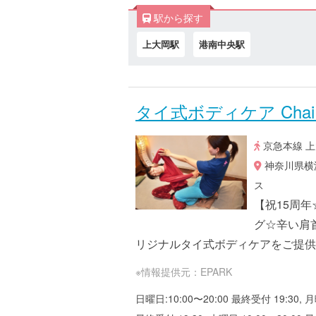
駅から探す
上大岡駅
港南中央駅
タイ式ボディケア Cha
京急本線 上
神奈川県横浜
ス
【祝15周年
グ☆辛い肩首
リジナルタイ式ボディケアをご提供
※情報提供元：EPARK
日曜日:10:00〜20:00 最終受付 19:30, 月