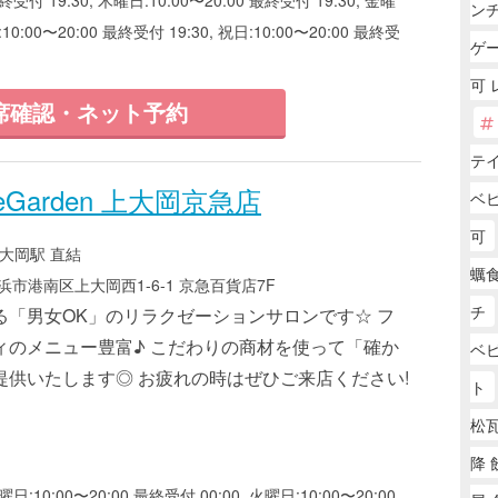
ン
:10:00〜20:00 最終受付 19:30, 祝日:10:00〜20:00 最終受
ゲー
可
席確認・ネット予約
テ
Garden 上大岡京急店
ベ
可
大岡駅 直結
蠣
市港南区上大岡西1-6-1 京急百貨店7F
チ
る「男女OK」のリラクゼーションサロンです☆ フ
ィのメニュー豊富♪ こだわりの商材を使って「確か
ベ
提供いたします◎ お疲れの時はぜひご来店ください!
ト
松瓦
降 
曜日:10:00〜20:00 最終受付 00:00, 火曜日:10:00〜20:00