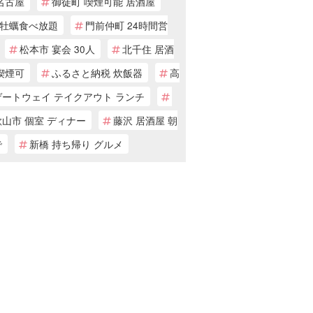
名古屋
御徒町 喫煙可能 居酒屋
牡蠣食べ放題
門前仲町 24時間営
松本市 宴会 30人
北千住 居酒
喫煙可
ふるさと納税 炊飯器
高
ゲートウェイ テイクアウト ランチ
山市 個室 ディナー
藤沢 居酒屋 朝
で
新橋 持ち帰り グルメ