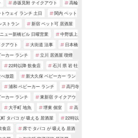
チ
赤坂見附 テイクアウト
高輪
トウェイ ランチ 土日
関内 ペット
 レストラン
新宿 ペット可 居酒屋
ニュー新橋ビル 日曜営業
中野坂上
イクアウト
大街道 法事
日本橋
ビーカー ランチ
立川 居酒屋 喫煙
22時以降 飲食店
石川 県 岩 牡
食べ放題
新大久保 ベビーカー ラン
浦和 ベビーカー ランチ
高円寺
ビーカー ランチ
東新宿 テイクアウ
大手町 地魚
堺東 個室
高
町 タバコ が 吸える 居酒屋
22時以
飲食店
席で タバコ が 吸える 居酒