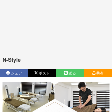
N-Style
シェア
ポスト
送る
共有