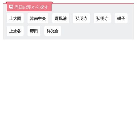
周辺の駅から探す
上大岡
港南中央
屏風浦
弘明寺
弘明寺
磯子
上永谷
蒔田
洋光台