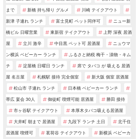
まで
新橋 持ち帰り グルメ
川崎 テイクアウト
新津 子連れ ランチ
富士見町 ペット同伴可
ニュー新
橋ビル 日曜営業
東新宿 テイクアウト
上野 深夜 居酒
屋
立川 激辛
中目黒 ペット可 居酒屋
ニュウマ
ン横浜 ベビーカー ランチ
ふるさと納税 梅干・漬物・キム
チ
淀屋橋 日曜日 ランチ
席で タバコ が 吸える 居酒
屋 名古屋
札幌駅 接待 完全個室
新大阪 個室 居酒屋
松山市 子連れ ランチ
日本橋 ベビーカー ランチ
帯広 宴会 30人
御徒町 喫煙可能 居酒屋
勝田 接待
市ヶ谷駅 テイクアウト
本厚木タバコ吸える居酒屋
大井町 朝まで 居酒屋
九段下 ランチ 土日
北千住
居酒屋 喫煙可
茗荷谷 テイクアウト
新横浜 ベビーカ