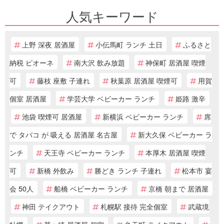
人気キーワード
上野 深夜 居酒屋
小伝馬町 ランチ 土日
ふるさと
納税 ピオーネ
南大沢 飲み放題
神保町 居酒屋 喫煙
可
藤枝 座敷 子連れ
秋葉原 居酒屋 喫煙可
用賀
個室 居酒屋
学芸大学 ベビーカー ランチ
姫路 激辛
池袋 喫煙可 居酒屋
新横浜 ベビーカー ランチ
席
で タバコ が 吸える 居酒屋 名古屋
新大久保 ベビーカー ラ
ンチ
天王寺 ベビーカー ランチ
本厚木 居酒屋 喫煙
可
新橋 外飲み
勝どき ランチ 子連れ
松本市 宴
会 50人
船橋 ベビーカー ランチ
京橋 朝まで 居酒屋
神田 テイクアウト
札幌駅 接待 完全個室
武蔵境