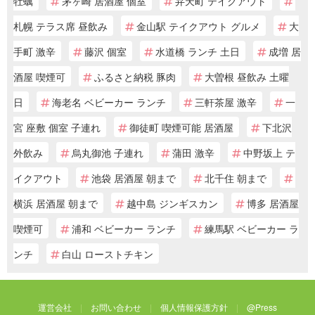
牡蠣
茅ヶ崎 居酒屋 個室
弁天町 テイクアウト
札幌 テラス席 昼飲み
金山駅 テイクアウト グルメ
大
手町 激辛
藤沢 個室
水道橋 ランチ 土日
成増 居
酒屋 喫煙可
ふるさと納税 豚肉
大曽根 昼飲み 土曜
日
海老名 ベビーカー ランチ
三軒茶屋 激辛
一
宮 座敷 個室 子連れ
御徒町 喫煙可能 居酒屋
下北沢
外飲み
烏丸御池 子連れ
蒲田 激辛
中野坂上 テ
イクアウト
池袋 居酒屋 朝まで
北千住 朝まで
横浜 居酒屋 朝まで
越中島 ジンギスカン
博多 居酒屋
喫煙可
浦和 ベビーカー ランチ
練馬駅 ベビーカー ラ
ンチ
白山 ローストチキン
運営会社
お問い合わせ
個人情報保護方針
@Press