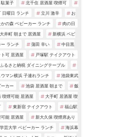
・駄菓子
北千住 居酒屋 喫煙可
 日曜日 ランチ
立川 激辛
お
たかの森 ベビーカー ランチ
肉の日
大井町 朝まで 居酒屋
新横浜 ベビ
カー ランチ
蒲田 辛い
中目黒
ット可 居酒屋
戸塚駅 テイクアウト
ふるさと納税 ダイニングテーブル
ュウマン横浜 子連れランチ
池袋東武
ビーカー
池袋 居酒屋 朝まで
飯
 喫煙可能 居酒屋
大手町 居酒屋 喫
可
東新宿 テイクアウト
福山駅
煙可能 居酒屋
新大久保 喫煙席あり
学芸大学 ベビーカー ランチ
海浜幕