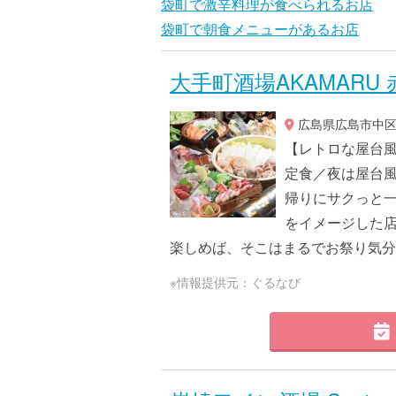
袋町で激辛料理が食べられるお店
袋町で朝食メニューがあるお店
大手町酒場AKAMARU
広島県広島市中区大
【レトロな屋台風
定食／夜は屋台風
帰りにサクっと一
をイメージした店
楽しめば、そこはまるでお祭り気分♪ 
※情報提供元：ぐるなび