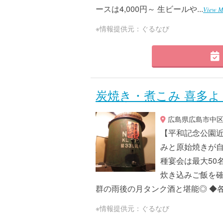
ースは4,000円～ 生ビールや...
View M
※情報提供元：ぐるなび
炭焼き・煮こみ 喜多よ
広島県広島市中区紙
【平和記念公園近
みと原始焼きが自
種宴会は最大50
炊き込みご飯を確
群の雨後の月タンク酒と堪能◎ ◆各種
※情報提供元：ぐるなび