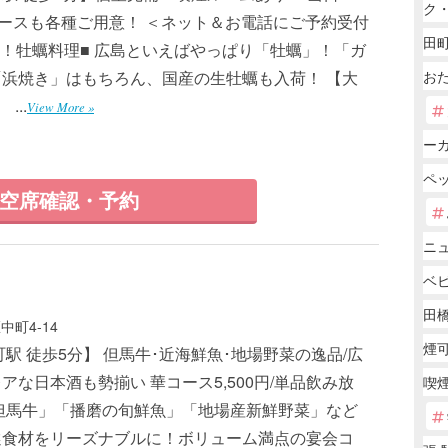
ク
ースも各種ご用意！ ＜ネット＆お電話にご予約受付
田町
群！牡蠣料理■ 広島といえばやっぱり「牡蠣」！「ガ
浜焼き」はもちろん、国産の生牡蠣も入荷！ 【大
お
...
View More »
ー
ペ
空席確認・予約
ニ
ベ
田橋
町4-14
煙
駅 徒歩5分】 但馬牛･近海鮮魚･地場野菜の逸品/広
アな日本酒も勢揃い 華コース5,500円/単品飲み放
喫
但馬牛」「播磨の旬鮮魚」「地場産新鮮野菜」など
選食材をリーズナブルに！ボリューム満点の宴会コ