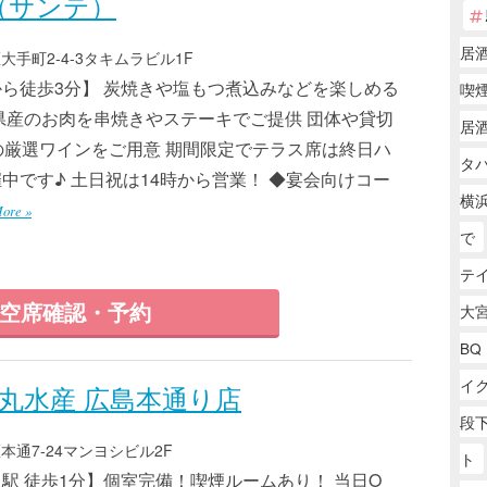
e（サンテ）
居
手町2-4-3タキムラビル1F
ら徒歩3分】 炭焼きや塩もつ煮込みなどを楽しめる
喫
県産のお肉を串焼きやステーキでご提供 団体や貸切
居
類の厳選ワインをご用意 期間限定でテラス席は終日ハ
タバ
中です♪ 土日祝は14時から営業！ ◆宴会向けコー
横浜
ore »
で
テ
空席確認・予約
大
BQ
イ
豊丸水産 広島本通り店
段下
通7-24マンヨシビル2F
ト
駅 徒歩1分】個室完備！喫煙ルームあり！ 当日O