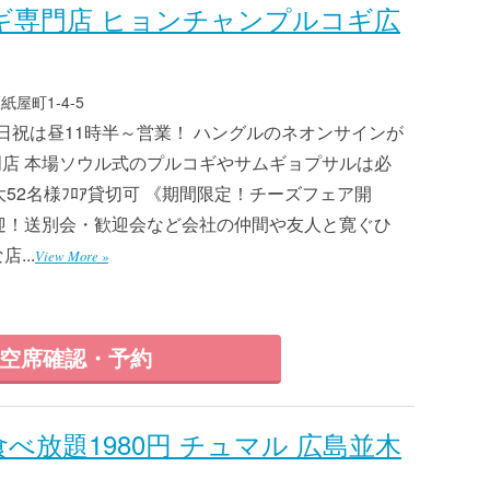
ギ専門店 ヒョンチャンプルコギ広
屋町1-4-5
日祝は昼11時半～営業！ ハングルのネオンサインが
店 本場ソウル式のプルコギやサムギョプサルは必
大52名様ﾌﾛｱ貸切可 《期間限定！チーズフェア開
迎！送別会・歓迎会など会社の仲間や友人と寛ぐひ
...
View More »
空席確認・予約
べ放題1980円 チュマル 広島並木