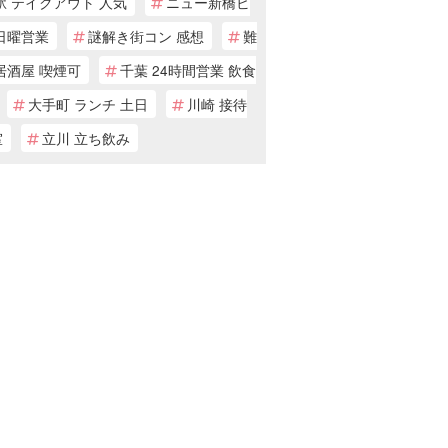
駅 テイクアウト 人気
ニュー新橋ビ
日曜営業
謎解き街コン 感想
難
居酒屋 喫煙可
千葉 24時間営業 飲食
大手町 ランチ 土日
川崎 接待
室
立川 立ち飲み