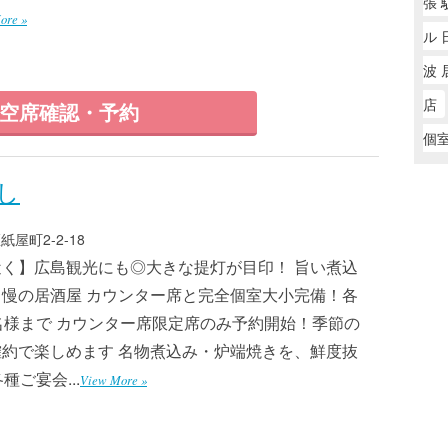
張 
ore »
ル 
波 
店
空席確認・予約
個
し
屋町2-2-18
く】広島観光にも◎大きな提灯が目印！ 旨い煮込
慢の居酒屋 カウンター席と完全個室大小完備！各
名様まで カウンター席限定席のみ予約開始！季節の
約で楽しめます 名物煮込み・炉端焼きを、鮮度抜
ご宴会...
View More »