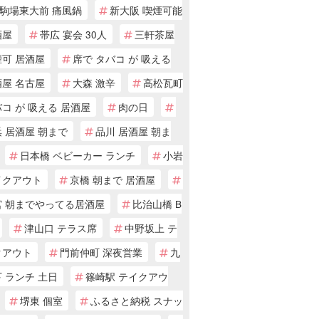
駒場東大前 痛風鍋
新大阪 喫煙可能
酒屋
帯広 宴会 30人
三軒茶屋
煙可 居酒屋
席で タバコ が 吸える
酒屋 名古屋
大森 激辛
高松瓦町
コ が 吸える 居酒屋
肉の日
 居酒屋 朝まで
品川 居酒屋 朝ま
日本橋 ベビーカー ランチ
小岩
イクアウト
京橋 朝まで 居酒屋
宮 朝までやってる居酒屋
比治山橋 B
津山口 テラス席
中野坂上 テ
クアウト
門前仲町 深夜営業
九
 ランチ 土日
篠崎駅 テイクアウ
堺東 個室
ふるさと納税 スナッ