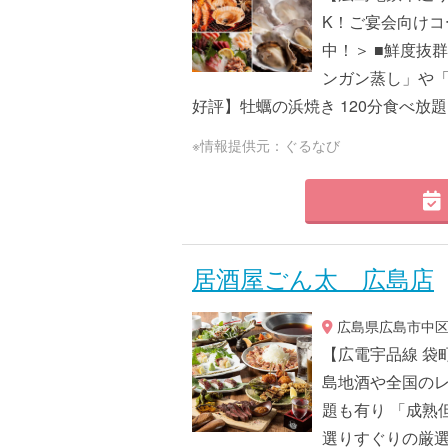
K！ご宴会向けコ
中！＞ ■鮮度抜
ンガン蒸し」や「
好評】牡蠣の浜焼き 120分食べ放題 
※情報提供元：ぐるなび
居酒屋ごん太 広島店
広島県広島市中区中
【広電宇品線 袋町
島地酒や全国のレ
題も有り 「成熟
選りすぐりの厳