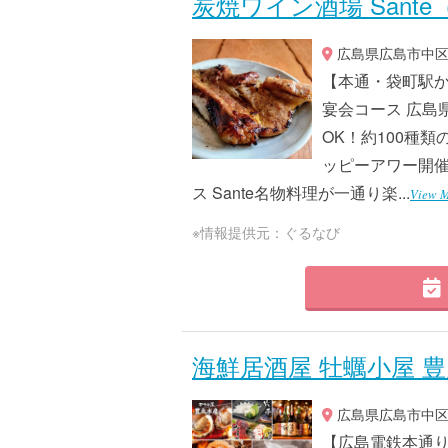
炭焼ワイン酒場 Sant
広島県広島市中区大
【本通・袋町駅か
宴会コース 広島
OK！約100種
ッピーアワー開催
ス Sante名物料理が一通り楽...
View M
※情報提供元：ぐるなび
海鮮居酒屋 牡蠣小屋 
広島県広島市中区本
【広島電鉄本通り