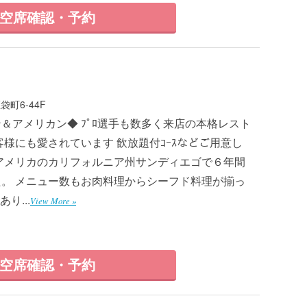
空席確認・予約
町6-44F
＆アメリカン◆ ﾌﾟﾛ選手も数多く来店の本格レスト
客様にも愛されています 飲放題付ｺｰｽなどご用意し
アメリカのカリフォルニア州サンディエゴで６年間
。 メニュー数もお肉料理からシーフド料理が揃っ
り...
View More »
空席確認・予約