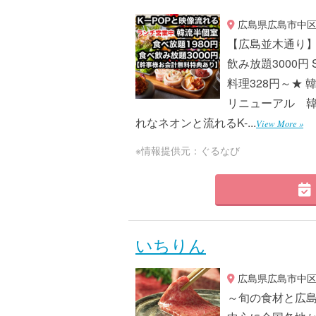
広島県広島市中区袋
【広島並木通り】
飲み放題3000
料理328円～★ 
リニューアル 韓
れなネオンと流れるK-...
View More »
※情報提供元：ぐるなび
いちりん
広島県広島市中区三
～旬の食材と広島