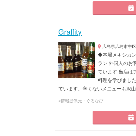
Graffity
広島県広島市中区袋
◆本場メキシカン
ラン 外国人のお
ています 当店は
料理を学びました
ています。辛くないメニューも沢山あ
※情報提供元：ぐるなび