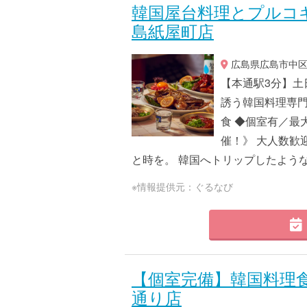
韓国屋台料理とプルコ
島紙屋町店
広島県広島市中区紙
【本通駅3分】土
誘う韓国料理専門
食 ◆個室有／最
催！》 大人数歓
と時を。 韓国へトリップしたような店
※情報提供元：ぐるなび
【個室完備】韓国料理食
通り店