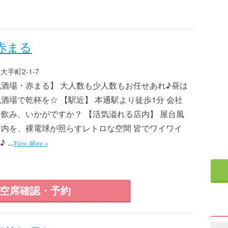
 赤まる
手町2-1-7
酒場・赤まる】 大人数も少人数もお任せあれ♪昼は
酒場で乾杯を☆ 【駅近】 本通駅より徒歩1分 会社
飲み、いかがですか？ 【活気溢れる店内】 屋台風
内を、裸電球が照らすレトロな空間 皆でワイワイ
...
View More »
空席確認・予約