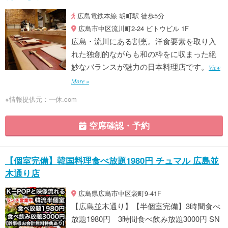
広島電鉄本線 胡町駅 徒歩5分
広島市中区流川町2-24 ビトウビル 1F
広島・流川にある割烹。洋食要素を取り入
れた独創的ながらも和の枠をに収まった絶
妙なバランスが魅力の日本料理店です。
View
More »
※情報提供元：一休.com
空席確認・予約
【個室完備】韓国料理食べ放題1980円 チュマル 広島並
木通り店
広島県広島市中区袋町9-41F
【広島並木通り】【半個室完備】3時間食べ
放題1980円 3時間食べ飲み放題3000円 SN