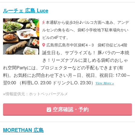
ルーチェ 広島 Luce
本通駅から徒歩3分♪パルコ方面へ進み、アンデ
ルセンの角を右へ、袋町小学校地下駐車場向かい
ビルの4Fです。
広島県広島市中区袋町4－3 袋町功征ビル4階
誕生日も、サプライズも！ 豚バラの一本焼
き！リーズナブルに楽しめる袋町のおしゃ
れ空間Partyには、プロジェクターなどの手配もできます(有
料)。お気軽にお問合わせ下さい月～日、祝日、祝前日: 17:00～
翌0:00 （料理L.O. 23:00 ドリンクL.O. 23:30）
View More »
※情報提供元：ホットペッパーグルメ
空席確認・予約
MORETHAN 広島