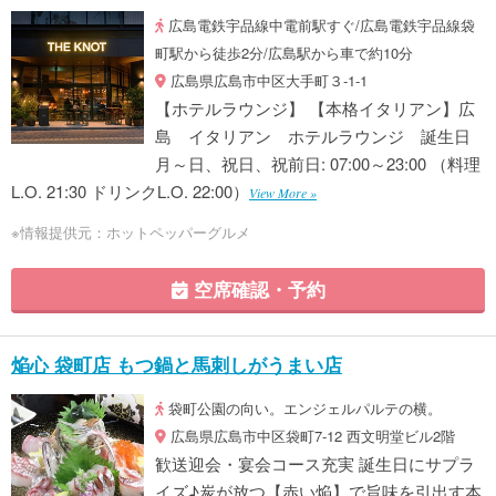
広島電鉄宇品線中電前駅すぐ/広島電鉄宇品線袋
町駅から徒歩2分/広島駅から車で約10分
広島県広島市中区大手町３-1-1
【ホテルラウンジ】 【本格イタリアン】広
島 イタリアン ホテルラウンジ 誕生日
月～日、祝日、祝前日: 07:00～23:00 （料理
L.O. 21:30 ドリンクL.O. 22:00）
View More »
※情報提供元：ホットペッパーグルメ
空席確認・予約
焔心 袋町店 もつ鍋と馬刺しがうまい店
袋町公園の向い。エンジェルパルテの横。
広島県広島市中区袋町7-12 西文明堂ビル2階
歓送迎会・宴会コース充実 誕生日にサプラ
イズ♪炭が放つ【赤い焔】で旨味を引出す本