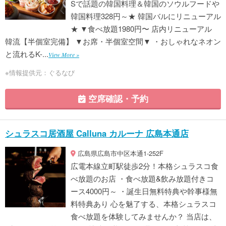
Sで話題の韓国料理＆韓国のソウルフードや
韓国料理328円～★ 韓国バルにリニューアル
★ ▼食べ放題1980円〜 店内リニューアル
韓流【半個室完備】 ▼お席・半個室空間▼ ・おしゃれなネオン
と流れるK-...
View More »
※情報提供元：ぐるなび
空席確認・予約
シュラスコ居酒屋 Calluna カルーナ 広島本通店
広島県広島市中区本通1-252F
広電本線立町駅徒歩2分！本格シュラスコ食
べ放題のお店 ・食べ放題&飲み放題付きコ
ース4000円～ ・誕生日無料特典や幹事様無
料特典あり 心を魅了する、本格シュラスコ
食べ放題を体験してみませんか？ 当店は、