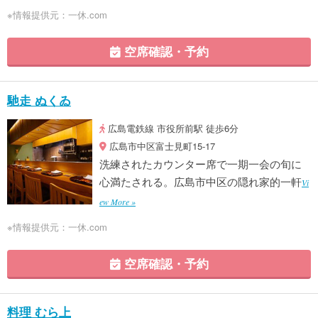
※情報提供元：一休.com
空席確認・予約
馳走 ぬくゐ
広島電鉄線 市役所前駅 徒歩6分
広島市中区富士見町15-17
洗練されたカウンター席で一期一会の旬に
心満たされる。広島市中区の隠れ家的一軒
Vi
ew More »
※情報提供元：一休.com
空席確認・予約
料理 むら上