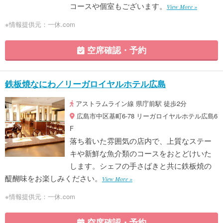
コースや個室もございます。
View More »
※情報提供元：一休.com
空席確認・予約
鉄板焼なにわ／リーガロイヤルホテル広島
アストラムライン線 県庁前駅 徒歩2分
広島市中区基町6-78 リーガロイヤルホテル広島6
F
落ち着いた雰囲気の店内で、上質なステー
キや新鮮な魚介類のコースをおとどけいた
します。シェフの手さばきと共に鉄板焼の
醍醐味をお楽しみください。
View More »
※情報提供元：一休.com
空席確認・予約