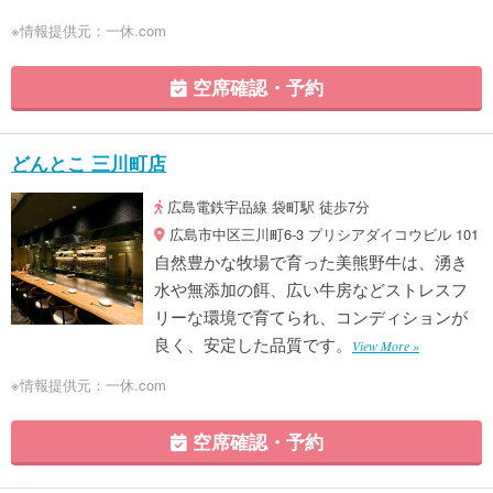
※情報提供元：一休.com
空席確認・予約
どんとこ 三川町店
広島電鉄宇品線 袋町駅 徒歩7分
広島市中区三川町6-3 プリシアダイコウビル 101
自然豊かな牧場で育った美熊野牛は、湧き
水や無添加の餌、広い牛房などストレスフ
リーな環境で育てられ、コンディションが
良く、安定した品質です。
View More »
※情報提供元：一休.com
空席確認・予約