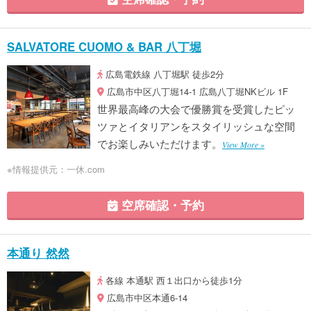
SALVATORE CUOMO & BAR 八丁堀
広島電鉄線 八丁堀駅 徒歩2分
広島市中区八丁堀14-1 広島八丁堀NKビル 1F
世界最高峰の大会で優勝賞を受賞したピッ
ツァとイタリアンをスタイリッシュな空間
でお楽しみいただけます。
View More »
※情報提供元：一休.com
空席確認・予約
本通り 然然
各線 本通駅 西１出口から徒歩1分
広島市中区本通6-14