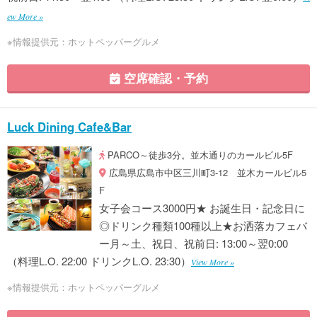
ew More »
※情報提供元：ホットペッパーグルメ
空席確認・予約
Luck Dining Cafe&Bar
PARCO～徒歩3分。並木通りのカールビル5F
広島県広島市中区三川町3-12 並木カールビル5
F
女子会コース3000円★ お誕生日・記念日に
◎ドリンク種類100種以上★お洒落カフェバ
ー月～土、祝日、祝前日: 13:00～翌0:00
（料理L.O. 22:00 ドリンクL.O. 23:30）
View More »
※情報提供元：ホットペッパーグルメ