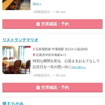
More »
※情報提供元：一休.com
空席確認・予約
リストランテマリオ
広島電鉄線 中電前駅 出口から徒歩5分
広島市中区中島町4-11
特別な瞬間を彩る、心温まるおもてなしで
記念日を一生の思い出に
View More »
※情報提供元：一休.com
空席確認・予約
焼 むらかみ