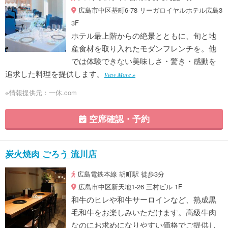
広島市中区基町6-78 リーガロイヤルホテル広島3
3F
ホテル最上階からの絶景とともに、旬と地
産食材を取り入れたモダンフレンチを。他
では体験できない美味しさ・驚き・感動を
追求した料理を提供します。
View More »
※情報提供元：一休.com
空席確認・予約
炭火焼肉 ごろう 流川店
広島電鉄本線 胡町駅 徒歩3分
広島市中区新天地1-26 三村ビル 1F
和牛のヒレや和牛サーロインなど、熟成黒
毛和牛をお楽しみいただけます。高級牛肉
なのにお求めになりやすい価格でご提供し