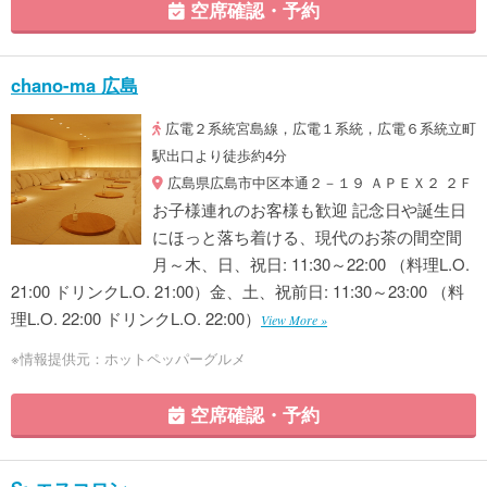
空席確認・予約
chano-ma 広島
広電２系統宮島線，広電１系統，広電６系統立町
駅出口より徒歩約4分
広島県広島市中区本通２－１９ ＡＰＥＸ２ ２Ｆ
お子様連れのお客様も歓迎 記念日や誕生日
にほっと落ち着ける、現代のお茶の間空間
月～木、日、祝日: 11:30～22:00 （料理L.O.
21:00 ドリンクL.O. 21:00）金、土、祝前日: 11:30～23:00 （料
理L.O. 22:00 ドリンクL.O. 22:00）
View More »
※情報提供元：ホットペッパーグルメ
空席確認・予約