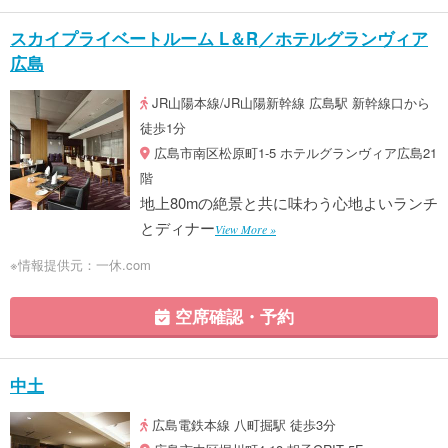
スカイプライベートルーム L＆R／ホテルグランヴィア
広島
JR山陽本線/JR山陽新幹線 広島駅 新幹線口から
徒歩1分
広島市南区松原町1-5 ホテルグランヴィア広島21
階
地上80mの絶景と共に味わう心地よいランチ
とディナー
View More »
※情報提供元：一休.com
空席確認・予約
中土
広島電鉄本線 八町掘駅 徒歩3分