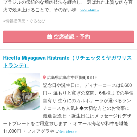
ブラジルの伝統的な焼肉技法を継承し、 選ばれた上質な肉を直
火で焼き上げることで、その深い味...
View More »
※情報提供元：ぐるなび
空席確認・予約
Ricetta Miyagawa Ristrante（リチェッタミヤガワリス
トランテ）
広島県広島市中区幟町8-51F
記念日や誕生日に、ディナーコースは6,600
円～ 温もりと寛ぎの空間、6名様までの半個
室有り 生うにのカルボナーラが選べるラン
チコースも人気♪ ◆大切な方とのお食事に
最適 記念日・誕生日にはメッセージ付デザ
ートプレートをご用意致します ・オマール海老や和牛を堪能
11,000円 ・フォアグラや...
View More »