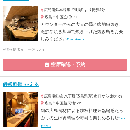
広島電鉄本線線 立町駅 より徒歩3分
広島市中区立町5-20
カウンターのみの大人の隠れ家的串焼き。
絶妙な焼き加減で焼き上げた焼き鳥をお楽
しみください
View More »
※情報提供元：一休.com
空席確認・予約
鉄板料理 かえる
広島電鉄線 八丁堀(広島県)駅 出口から徒歩3分
広島市中区新天地1-13
旬の広島食材による鉄板料理＆臨場感たっ
ぷりの生け簀料理や寿司も楽しめるお店
View
More »