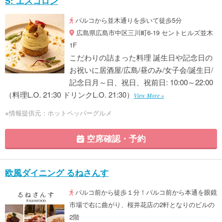
S: エスコロン
パルコから並木通りを歩いて徒歩5分
広島県広島市中区三川町6-19 セントヒルズ並木
1F
こだわりの詰まった料理 誕生日や記念日の
お祝いに居酒屋/広島/昼のみ/女子会/誕生日/
記念日月～日、祝日、祝前日: 10:00～22:00
（料理L.O. 21:30 ドリンクL.O. 21:30）
View More »
※情報提供元：ホットペッパーグルメ
空席確認・予約
欧風ダイニング るねさんす
パルコ前から徒歩１分！パルコ前から本通を眼鏡
市場で右に曲がり、桜井花店の2軒となりのビルの
2階