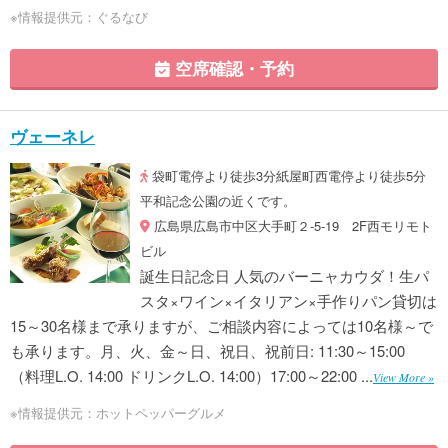
※情報提供元：ぐるなび
空席確認・予約
ヴェーネレ
袋町電停より徒歩3分紙屋町西電停より徒歩5分
平和記念公園の近くです。
広島県広島市中区大手町２-5-19 2F西モリモト
ビル
誕生日記念日 人気のバーニャカウダ！生パ
スタ×ワイン×イタリアン×手作りパン貸切は
15～30名様まで承りますが、ご相談内容によっては10名様～で
も承ります。月、火、金～日、祝日、祝前日: 11:30～15:00
（料理L.O. 14:00 ドリンクL.O. 14:00）17:00～22:00 ...
View More »
※情報提供元：ホットペッパーグルメ