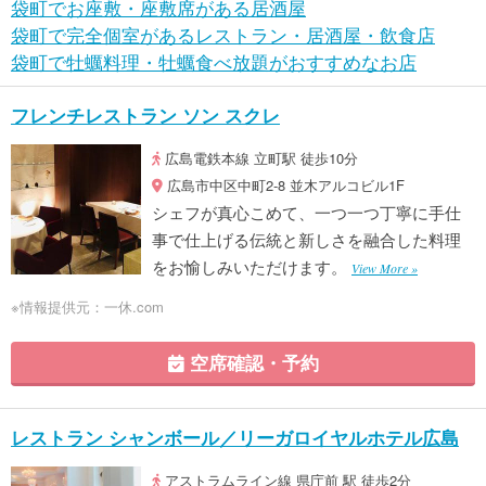
袋町でお座敷・座敷席がある居酒屋
袋町で完全個室があるレストラン・居酒屋・飲食店
袋町で牡蠣料理・牡蠣食べ放題がおすすめなお店
フレンチレストラン ソン スクレ
広島電鉄本線 立町駅 徒歩10分
広島市中区中町2-8 並木アルコビル1F
シェフが真心こめて、一つ一つ丁寧に手仕
事で仕上げる伝統と新しさを融合した料理
をお愉しみいただけます。
View More »
※情報提供元：一休.com
空席確認・予約
レストラン シャンボール／リーガロイヤルホテル広島
アストラムライン線 県庁前 駅 徒歩2分