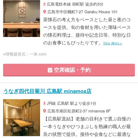
広島電鉄本線 胡町駅 徒歩約3分
広島市中区幟町7-27 Garaku House 101
茶懐石の考え方をベースとした昼と夜のコ
ースを提供。旬の食材を用いた薄味ベース
の懐石料理は、接待や記念日等、特別な日
のお食事にもぴったりです。
View More »
※情報提供元：一休.com
空席確認・予約
うなぎ四代目菊川 広島駅 minamoa店
JR線 広島駅 駅より徒歩1分
広島市南区松原町2-37 minamoa 6F
【広島駅直結】老舗の目利きで選ぶ自慢の
一本うなぎやひつまぶしを熟練の職人が最
良の状態で提供。接待や会食などに最適な