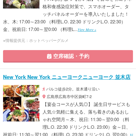
格和食感染症対策で、スマホオーダー、タ
ッチパネルオーダーを導入いたしました！
水、木: 17:00～23:00 （料理L.O. 22:30 ドリンクL.O. 22:30）
金、祝前日: 17:00～翌0:00 （料理L...
View More »
※情報提供元：ホットペッパーグルメ
空席確認・予約
New York New York ニューヨークニューヨーク 並木店
パルコ徒歩2分。並木通り沿い
広島県広島市中区袋町7-2
【宴会コースが人気◎】 誕生日サービスも
人気☆気軽に集える、落ち着きのあるおし
ゃれ空間月～木、祝日: 11:30～翌0:00 （料
理L.O. 22:30 ドリンクL.O. 23:00）金～日、
祝前日: 11:30～翌1:00 （料理L.O. 23:30 ドリンクL.O. 翌0:00）
Vi