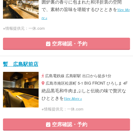
囲炉裏の香りに包まれた和洋折衷の空間
で、素材の旨味を堪能するひとときを
View Mo
re »
※情報提供元：一休.com
空席確認・予約
暫 広島駅前店
広島電鉄線 広島駅駅 出口から徒歩1分
広島市南区松原町 5-1 BIG FRONT ひろしま 4F
絶品黒毛和牛肉まぶしと伝統の味で贅沢な
ひとときを
View More »
※情報提供元：一休.com
空席確認・予約