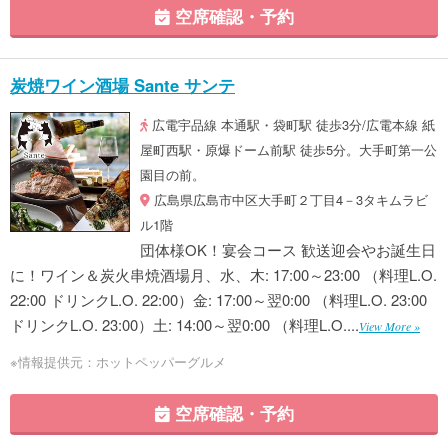
空席確認・予約
炭焼ワイン酒場 Sante サンテ
広電宇品線 本通駅・袋町駅 徒歩3分/広電本線 紙
屋町西駅・原爆ドーム前駅 徒歩5分。大手町第一公
園目の前。
広島県広島市中区大手町２丁目4－3タキムラビ
ル1階
団体様OK！宴会コース 歓送迎会やお誕生日
に！ワイン＆炭火串焼酒場月、水、木: 17:00～23:00 （料理L.O.
22:00 ドリンクL.O. 22:00）金: 17:00～翌0:00 （料理L.O. 23:00
ドリンクL.O. 23:00）土: 14:00～翌0:00 （料理L.O....
View More »
※情報提供元：ホットペッパーグルメ
空席確認・予約