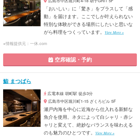
広島市中区堀川町4-18 胡子GRIT 5F
「おいしい」に「驚き」をプラスして「感
動」を届けます。ここでしか叶えられない
特別な体験ができる場所にしたいと思いな
がら料理をつくっています。
View More »
※情報提供元：一休.com
空席確認・予約
鮨 まつばら
広電本線 胡町駅 徒歩3分
広島市中区堀川町1-15 ざくろビル 5F
瀬戸内海を中心に近海から仕入れる新鮮な
魚介を使用。ネタによって白シャリ・赤シ
ャリと変えて、絶妙なバランスを味わえる
のも魅力のひとつです。
View More »