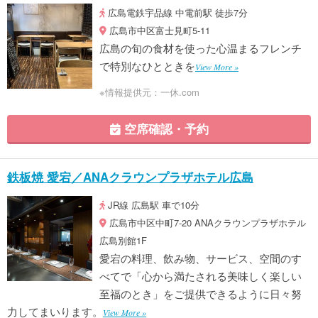
広島電鉄宇品線 中電前駅 徒歩7分
広島市中区富士見町5-11
広島の旬の食材を使った心温まるフレンチ
で特別なひとときを
View More »
※情報提供元：一休.com
空席確認・予約
鉄板焼 愛宕／ANAクラウンプラザホテル広島
JR線 広島駅 車で10分
広島市中区中町7-20 ANAクラウンプラザホテル
広島別館1F
愛宕の料理、飲み物、サービス、空間のす
べてで「心から満たされる美味しく楽しい
至福のとき」をご提供できるように日々努
力してまいります。
View More »