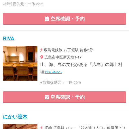
※情報提供元：一休.com
空席確認・予約
RIVA
広島電鉄線 八丁堀駅 徒歩5分
広島市中区新天地1-17
山、海、島の文化がある「広島」の郷土料
理
View More »
※情報提供元：一休.com
空席確認・予約
にかい笹木
JR線 広島駅 バス：「並木通り入口」停留所より