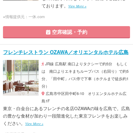
ております。
View More »
※情報提供元：一休.com
空席確認・予約
フレンチレストラン OZAWA／オリエンタルホテル広島
JR線 広島駅 南口よりタクシーで約5分 もしく
は 南口よりエキまちループバス（右回り）で約5
分、「田中町」バス停で下車（ホテルまで徒歩約1
分）
広島市中区田中町6-10 オリエンタルホテル広
島1F
東京・白金台にあるフレンチの名店OZAWAの味を広島で。広島
の豊かな食材が加わり一段階進化した東京フレンチをお楽しみ
ください。
View More »