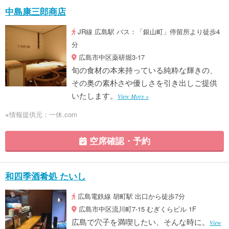
中島康三郎商店
JR線 広島駅 バス：「銀山町」停留所より徒歩4
分
広島市中区薬研堀3-17
旬の食材の本来持っている純粋な輝きの、
その奥の素朴さや優しさを引き出しご提供
いたします。
View More »
※情報提供元：一休.com
空席確認・予約
和四季酒肴処 たいし
広島電鉄線 胡町駅 出口から徒歩7分
広島市中区流川町7-15 むぎくらビル 1F
広島で穴子を満喫したい、そんな時に。
View