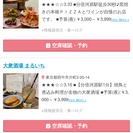
★★★☆☆3.33 ■分倍河原駅徒歩30秒♪窯焼
きの本格ＰＩＺＺＡとワインが自慢のお店
です。 ■予算(夜):￥3,000～￥3,999
View More »
※情報提供元：食べログ
空席確認・予約
大衆酒場 まるいち
東京都府中市片町2-20-14
★★★☆☆3.16 ■【分倍河原駅1分】焼鳥と
煮込み料理が名物の大衆酒場 ■予算(夜):￥3,
000～￥3,999
View More »
※情報提供元：食べログ
空席確認・予約