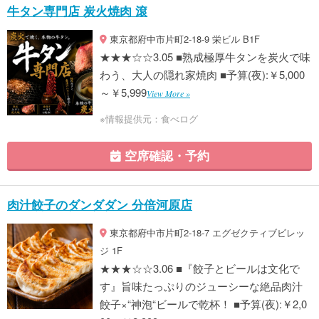
牛タン専門店 炭火焼肉 滾
東京都府中市片町2-18-9 栄ビル B1F
★★★☆☆3.05 ■熟成極厚牛タンを炭火で味
わう、大人の隠れ家焼肉 ■予算(夜):￥5,000
～￥5,999
View More »
※情報提供元：食べログ
空席確認・予約
肉汁餃子のダンダダン 分倍河原店
東京都府中市片町2-18-7 エグゼクティブビレッ
ジ 1F
★★★☆☆3.06 ■『餃子とビールは文化で
す』旨味たっぷりのジューシーな絶品肉汁
餃子×“神泡“ビールで乾杯！ ■予算(夜):￥2,0