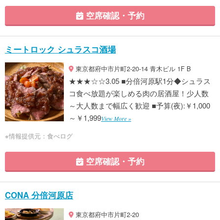
空席確認・予約
ミートロック シュラスコ酒場
東京都府中市片町2-20-14 青木ビル 1F B
★★★☆☆3.05 ■分倍河原駅1分◆シュラス
コ食べ放題が楽しめる肉の居酒屋！少人数
～大人数まで幅広く歓迎 ■予算(夜):￥1,000
～￥1,999
View More »
※情報提供元：食べログ
空席確認・予約
CONA 分倍河原店
東京都府中市片町2-20