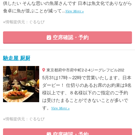
供したい そんな思いの魚屋さんです 日本は魚文化でありながら
食卓に魚が並ぶことが減って...
View More »
※情報提供元：ぐるなび
空席確認・予約
馳走屋 厨厨
東京都府中市府中町2-2-4ジーグレフビル202
5月31は17時～22時で営業いたします。日本
ダービー！ 仕切りのあるお席のお約束は9名
様以上です、８名様以下のご指定のご予約
は受けたまることができないことが多いで
す。
View More »
※情報提供元：ぐるなび
空席確認・予約