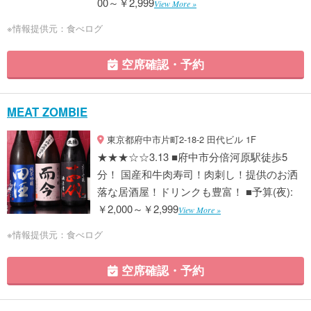
00～￥2,999
View More »
※情報提供元：食べログ
空席確認・予約
MEAT ZOMBIE
東京都府中市片町2-18-2 田代ビル 1F
★★★☆☆3.13 ■府中市分倍河原駅徒歩5
分！ 国産和牛肉寿司！肉刺し！提供のお洒
落な居酒屋！ドリンクも豊富！ ■予算(夜):
￥2,000～￥2,999
View More »
※情報提供元：食べログ
空席確認・予約