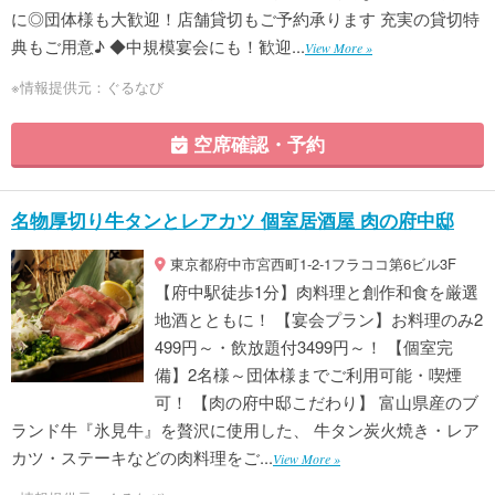
に◎団体様も大歓迎！店舗貸切もご予約承ります 充実の貸切特
典もご用意♪ ◆中規模宴会にも！歓迎...
View More »
※情報提供元：ぐるなび
空席確認・予約
名物厚切り牛タンとレアカツ 個室居酒屋 肉の府中邸
東京都府中市宮西町1-2-1フラココ第6ビル3F
【府中駅徒歩1分】肉料理と創作和食を厳選
地酒とともに！ 【宴会プラン】お料理のみ2
499円～・飲放題付3499円～！ 【個室完
備】2名様～団体様までご利用可能・喫煙
可！ 【肉の府中邸こだわり】 富山県産のブ
ランド牛『氷見牛』を贅沢に使用した、 牛タン炭火焼き・レア
カツ・ステーキなどの肉料理をご...
View More »