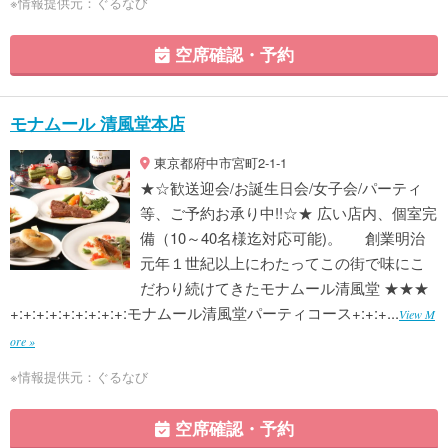
※情報提供元：ぐるなび
空席確認・予約
モナムール 清風堂本店
東京都府中市宮町2-1-1
★☆歓送迎会/お誕生日会/女子会/パーティ
等、ご予約お承り中!!☆★ 広い店内、個室完
備（10～40名様迄対応可能)。 創業明治
元年１世紀以上にわたってこの街で味にこ
だわり続けてきたモナムール清風堂 ★★★
+:+:+:+:+:+:+:+:+:モナムール清風堂パーティコース+:+:+...
View M
ore »
※情報提供元：ぐるなび
空席確認・予約