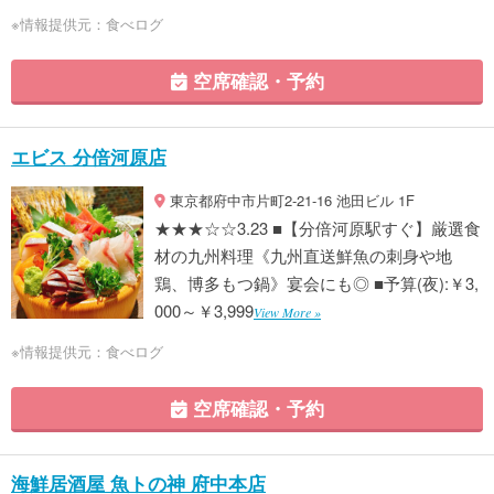
※情報提供元：食べログ
空席確認・予約
エビス 分倍河原店
東京都府中市片町2-21-16 池田ビル 1F
★★★☆☆3.23 ■【分倍河原駅すぐ】厳選食
材の九州料理《九州直送鮮魚の刺身や地
鶏、博多もつ鍋》宴会にも◎ ■予算(夜):￥3,
000～￥3,999
View More »
※情報提供元：食べログ
空席確認・予約
海鮮居酒屋 魚トの神 府中本店