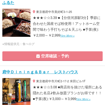
ふるた
東京都府中市美好町3-1-25
★★★☆☆3.39 ■【分倍河原駅3分】季節に
合わせた国産そば粉使用！アットホーム空
間で味わう手打ちそば＆天ぷら ■予算(夜):
￥2,000～￥2,999
View More »
※情報提供元：食べログ
空席確認・予約
府中Ｄｉｎｉｎｇ＆Ｂａｒ レストハウス
東京都府中市片町2-17-2 米田ビル1F
★★★☆☆3.08 ■商店街を抜けた場所にある
隠れた名店♪飲み放題プランがお得です！！
■予算(夜):￥3,000～￥3,999
View More »