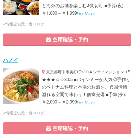
と海外のお酒を楽しむ♪貸切可 ■予算(夜):
￥1,000～￥1,999
View More »
※情報提供元：食べログ
空席確認・予約
ハノイ
東京都府中市美好町1-20-4 シティマンション 1F
★★★☆☆3.05 ■バインミーが人気◎手作り
のベトナム料理と本場のお酒を、異国情緒
溢れる空間で味わう！個室完備 ■予算(夜):
￥2,000～￥2,999
View More »
※情報提供元：食べログ
空席確認・予約