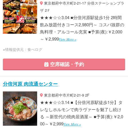
東京都府中市片町2-21-17 分倍ステーションプラ
ザ 2Ｆ
★★★☆☆3.04 ■分倍河原駅徒歩1分 2時間
飲み放題付きコース2,980円～ コスパ抜群の
鳥料理・アルコール充実 ■予算(夜):￥2,000
～￥2,999
View More »
※情報提供元：食べログ
空席確認・予約
分倍河原 肉流通センター
東京都府中市片町2-21-9 2F
★★★☆☆3.14 ■【分倍河原駅徒歩1分】タ
レなしホルモンで肉ラヴァーを魅了し続け
る ～新世代の焼肉居酒屋～ ■予算(夜):￥2,0
00～￥2,999
View More »