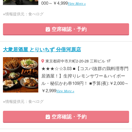
000～￥4,999
View More »
※情報提供元：食べログ
空席確認・予約
大衆居酒屋 とりいちず 分倍河原店
東京都府中市片町2-20-28 三和ビル 1F
★★★☆☆3.03 ■【コスパ抜群の鶏料理専門
居酒屋！】生搾りレモンサワー＆ハイボー
ル・秘伝かわ串109円！ ■予算(夜):￥2,000～
￥2,999
View More »
※情報提供元：食べログ
空席確認・予約