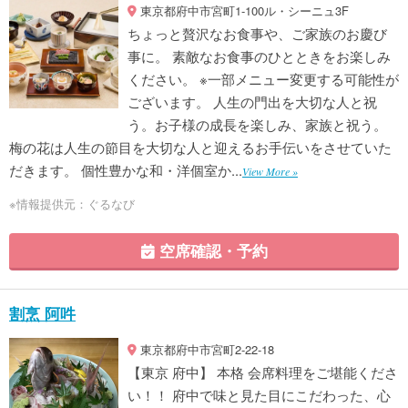
東京都府中市宮町1-100ル・シーニュ3F
ちょっと贅沢なお食事や、ご家族のお慶び
事に。 素敵なお食事のひとときをお楽しみ
ください。 ※一部メニュー変更する可能性が
ございます。 人生の門出を大切な人と祝
う。お子様の成長を楽しみ、家族と祝う。
梅の花は人生の節目を大切な人と迎えるお手伝いをさせていた
だきます。 個性豊かな和・洋個室か...
View More »
※情報提供元：ぐるなび
空席確認・予約
割烹 阿吽
東京都府中市宮町2-22-18
【東京 府中】 本格 会席料理をご堪能くださ
い！！ 府中で味と見た目にこだわった、心