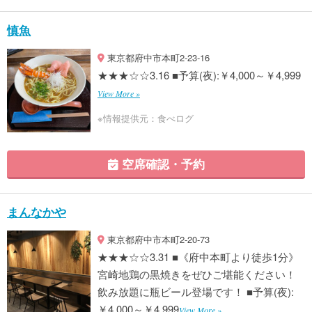
慎魚
東京都府中市本町2-23-16
★★★☆☆3.16 ■予算(夜):￥4,000～￥4,999
View More »
※情報提供元：食べログ
空席確認・予約
まんなかや
東京都府中市本町2-20-73
★★★☆☆3.31 ■《府中本町より徒歩1分》
宮崎地鶏の黒焼きをぜひご堪能ください！
飲み放題に瓶ビール登場です！ ■予算(夜):
￥4,000～￥4,999
View More »