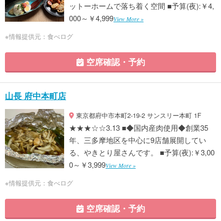
ットーホームで落ち着く空間 ■予算(夜):￥4,
000～￥4,999
View More »
※情報提供元：食べログ
空席確認・予約
山長 府中本町店
東京都府中市本町2-19-2 サンスリー本町 1F
★★★☆☆3.13 ■◆国内産肉使用◆創業35
年、三多摩地区を中心に9店舗展開してい
る、やきとり屋さんです。 ■予算(夜):￥3,00
0～￥3,999
View More »
※情報提供元：食べログ
空席確認・予約