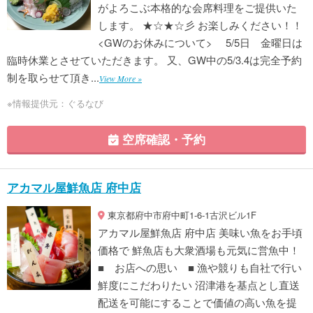
がよろこぶ本格的な会席料理をご提供いた
します。 ★☆★☆彡 お楽しみください！！
<GWのお休みについて> 5/5日 金曜日は
臨時休業とさせていただきます。 又、GW中の5/3.4は完全予約
制を取らせて頂き...
View More »
※情報提供元：ぐるなび
空席確認・予約
アカマル屋鮮魚店 府中店
東京都府中市府中町1-6-1古沢ビル1F
アカマル屋鮮魚店 府中店 美味い魚をお手頃
価格で 鮮魚店も大衆酒場も元気に営魚中！
■ お店への思い ■ 漁や競りも自社で行い
鮮度にこだわりたい 沼津港を基点とし直送
配送を可能にすることで価値の高い魚を提