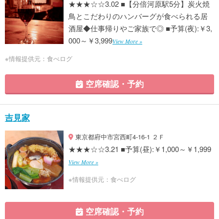
★★★☆☆3.02 ■【分倍河原駅5分】炭火焼
鳥とこだわりのハンバーグが食べられる居
酒屋◆仕事帰りやご家族で◎ ■予算(夜):￥3,
000～￥3,999
View More »
※情報提供元：食べログ
空席確認・予約
吉見家
東京都府中市宮西町4-16-1 ２Ｆ
★★★☆☆3.21 ■予算(昼):￥1,000～￥1,999
View More »
※情報提供元：食べログ
空席確認・予約