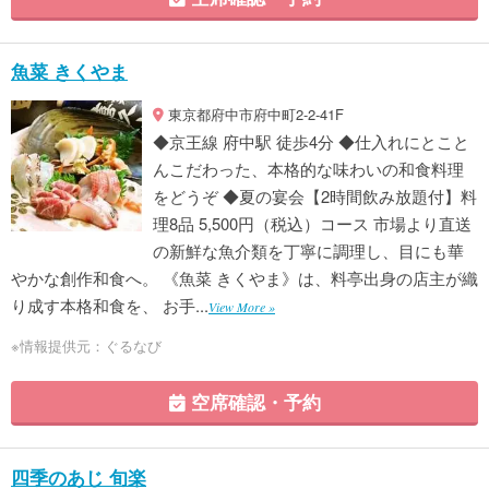
魚菜 きくやま
東京都府中市府中町2-2-41F
◆京王線 府中駅 徒歩4分 ◆仕入れにとこと
んこだわった、本格的な味わいの和食料理
をどうぞ ◆夏の宴会【2時間飲み放題付】料
理8品 5,500円（税込）コース 市場より直送
の新鮮な魚介類を丁寧に調理し、目にも華
やかな創作和食へ。 《魚菜 きくやま》は、料亭出身の店主が織
り成す本格和食を、 お手...
View More »
※情報提供元：ぐるなび
空席確認・予約
四季のあじ 旬楽