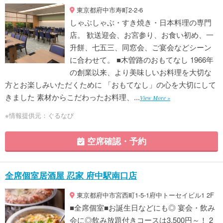
東京都府中市寿町2-2-6
しゃぶしゃぶ・すき焼き・日本料理の専門
店。 歓送迎会、お宮参り、お食い初め、一
升餅、七五三、同窓会、ご宴会などシーン
に合わせて。 ■木曽路のおもてなし 1966年
の創業以来、より美味しいお料理を大切な
方とお楽しみいただくために 「おもてなし」の心を大切にして
きました 素材からこだわったお料理、...
View More »
※情報提供元：ぐるなび
空席確認・予約
全席個室居酒屋 忍家 府中駅南口店
東京都府中市宮西町1-5-1府中トーセイビル1 2F
■全席個室■お誕生日などにも◎ 宴会・飲み
会に◎飲み放題付きコースは3,500円～！ 2