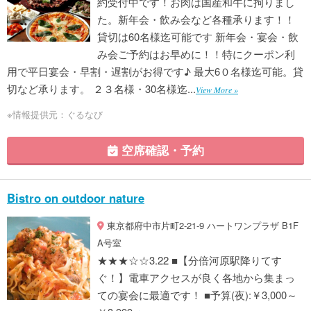
約受付中です！お肉は国産和牛に拘りまし
た。新年会・飲み会など各種承ります！！
貸切は60名様迄可能です 新年会・宴会・飲
み会ご予約はお早めに！！特にクーポン利
用で平日宴会・早割・遅割がお得です♪ 最大6０名様迄可能。貸
切など承ります。 ２３名様・30名様迄...
View More »
※情報提供元：ぐるなび
空席確認・予約
Bistro on outdoor nature
東京都府中市片町2-21-9 ハートワンプラザ B1F
A号室
★★★☆☆3.22 ■【分倍河原駅降りてす
ぐ！】電車アクセスが良く各地から集まっ
ての宴会に最適です！ ■予算(夜):￥3,000～