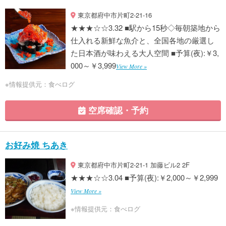
東京都府中市片町2-21-16
★★★☆☆3.32 ■駅から15秒◇毎朝築地から
仕入れる新鮮な魚介と、全国各地の厳選し
た日本酒が味わえる大人空間 ■予算(夜):￥3,
000～￥3,999
View More »
※情報提供元：食べログ
空席確認・予約
お好み焼 ちあき
東京都府中市片町2-21-1 加藤ビル2 2F
★★★☆☆3.04 ■予算(夜):￥2,000～￥2,999
View More »
※情報提供元：食べログ