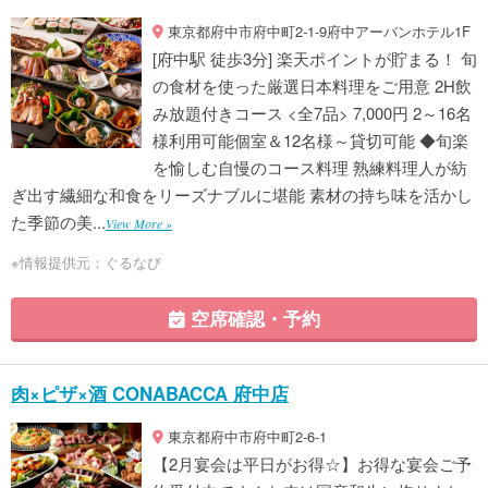
東京都府中市府中町2-1-9府中アーバンホテル1F
[府中駅 徒歩3分] 楽天ポイントが貯まる！ 旬
の食材を使った厳選日本料理をご用意 2H飲
み放題付きコース <全7品> 7,000円 2～16名
様利用可能個室＆12名様～貸切可能 ◆旬楽
を愉しむ自慢のコース料理 熟練料理人が紡
ぎ出す繊細な和食をリーズナブルに堪能 素材の持ち味を活かし
た季節の美...
View More »
※情報提供元：ぐるなび
空席確認・予約
肉×ピザ×酒 CONABACCA 府中店
東京都府中市府中町2-6-1
【2月宴会は平日がお得☆】お得な宴会ご予