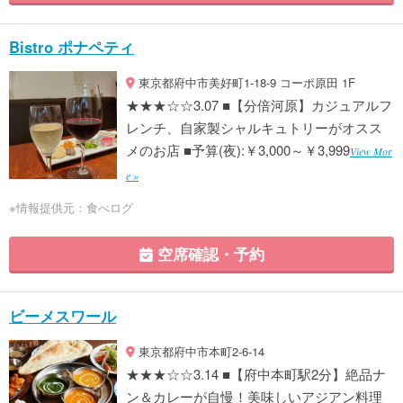
Bistro ポナペティ
東京都府中市美好町1-18-9 コーポ原田 1F
★★★☆☆3.07 ■【分倍河原】カジュアルフ
レンチ、自家製シャルキュトリーがオスス
メのお店 ■予算(夜):￥3,000～￥3,999
View Mor
e »
※情報提供元：食べログ
空席確認・予約
ビーメスワール
東京都府中市本町2-6-14
★★★☆☆3.14 ■【府中本町駅2分】絶品ナ
ン＆カレーが自慢！美味しいアジアン料理