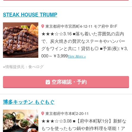
STEAK HOUSE TRUMP
東京都府中市宮西町4-12-11 モア府中 B1F
★★★☆☆3.16 ■落ち着いた雰囲気の店内
で、炭火焼きの贅沢なステーキやハンバー
グをワインと共に！貸切も◎ ■予算(夜):￥3,
000～￥3,999
View More »
※情報提供元：食べログ
空席確認・予約
博多キッチン もぐもぐ
東京都府中市本町2-20-11
★★★☆☆3.08 ■【府中本町駅1分】新鮮な
もつを使ったもつ鍋や創作料理を堪能！ア