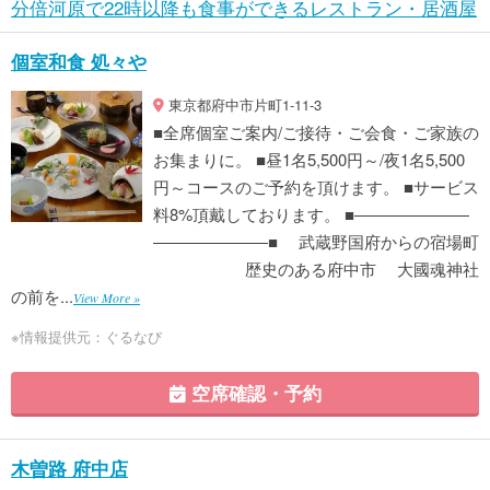
分倍河原で22時以降も食事ができるレストラン・居酒屋
個室和食 処々や
東京都府中市片町1-11-3
■全席個室ご案内/ご接待・ご会食・ご家族の
お集まりに。 ■昼1名5,500円～/夜1名5,500
円～コースのご予約を頂けます。 ■サービス
料8%頂戴しております。 ■―――――――
―――――――■ 武蔵野国府からの宿場町
歴史のある府中市 大國魂神社
の前を...
View More »
※情報提供元：ぐるなび
空席確認・予約
木曽路 府中店