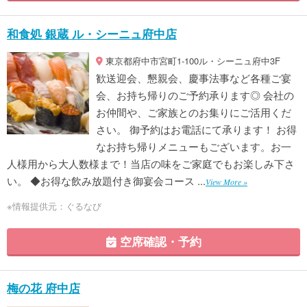
和食処 銀蔵 ル・シーニュ府中店
東京都府中市宮町1-100ル・シーニュ府中3F
歓送迎会、懇親会、慶事法事など各種ご宴
会、お持ち帰りのご予約承ります◎ 会社の
お仲間や、ご家族とのお集りにご活用くだ
さい。 御予約はお電話にて承ります！ お得
なお持ち帰りメニューもございます。お一
人様用から大人数様まで！当店の味をご家庭でもお楽しみ下さ
い。 ◆お得な飲み放題付き御宴会コース ...
View More »
※情報提供元：ぐるなび
空席確認・予約
梅の花 府中店