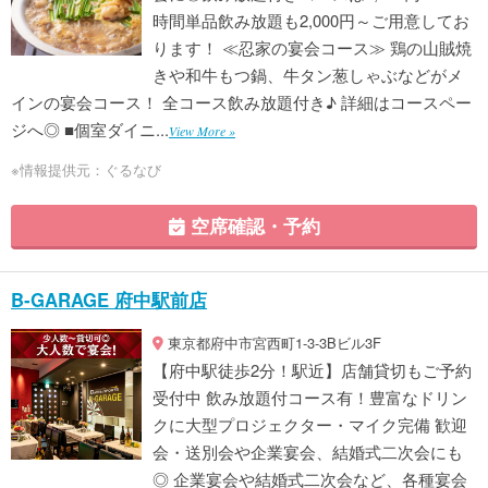
時間単品飲み放題も2,000円～ご用意してお
ります！ ≪忍家の宴会コース≫ 鶏の山賊焼
きや和牛もつ鍋、牛タン葱しゃぶなどがメ
インの宴会コース！ 全コース飲み放題付き♪ 詳細はコースペー
ジへ◎ ■個室ダイニ...
View More »
※情報提供元：ぐるなび
空席確認・予約
B‐GARAGE 府中駅前店
東京都府中市宮西町1-3-3Bビル3F
【府中駅徒歩2分！駅近】店舗貸切もご予約
受付中 飲み放題付コース有！豊富なドリン
クに大型プロジェクター・マイク完備 歓迎
会・送別会や企業宴会、結婚式二次会にも
◎ 企業宴会や結婚式二次会など、各種宴会