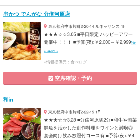
串かつ でんがな 分倍河原店
東京都府中市片町2-20-14 ルネッサンス 1F
★★★☆☆3.05 ■平日限定 ハッピーアワー
開催中！！！ ■予算(夜):￥2,000～￥2,999
Vie
w More »
※情報提供元：食べログ
空席確認・予約
和in
東京都府中市片町2-22-15 1F
★★★☆☆3.28 ■分倍河原駅2分■和牛や旬菜
鮮魚を活かした創作料理をワインと満喫◎
宴会向け飲み放題付コース有 ■予算(夜):￥4,