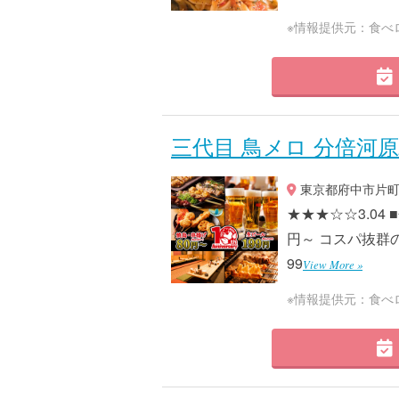
※情報提供元：食べ
三代目 鳥メロ 分倍河
東京都府中市片町2
★★★☆☆3.04
円～ コスパ抜群の
99
View More »
※情報提供元：食べ