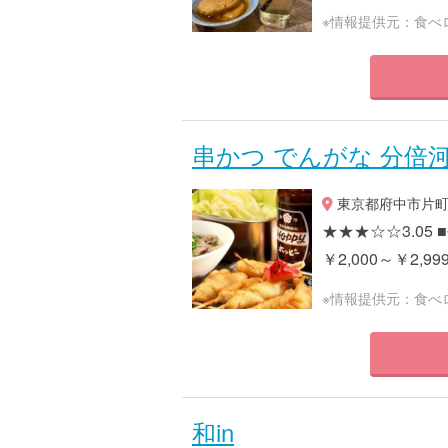
※情報提供元：食べ
串かつ でんがな 分倍
東京都府中市片町2-
★★★☆☆3.05
￥2,000～￥2,99
※情報提供元：食べ
和in