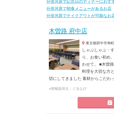
分倍河原で記念日のディナーにおす
分倍河原で朝食メニューがあるお店
分倍河原でテイクアウトが可能なお
木曽路 府中店
東京都府中市寿町2
しゃぶしゃぶ・す
り、お食い初め
わせて。 ■木曽
料理を大切な方と
切にしてきました 素材からこだわった
※情報提供元：ぐるなび