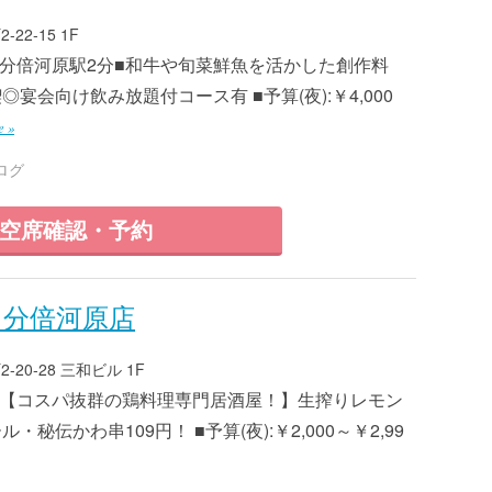
2-15 1F
8 ■分倍河原駅2分■和牛や旬菜鮮魚を活かした創作料
宴会向け飲み放題付コース有 ■予算(夜):￥4,000
e »
ログ
空席確認・予約
 分倍河原店
20-28 三和ビル 1F
3 ■【コスパ抜群の鶏料理専門居酒屋！】生搾りレモン
秘伝かわ串109円！ ■予算(夜):￥2,000～￥2,99