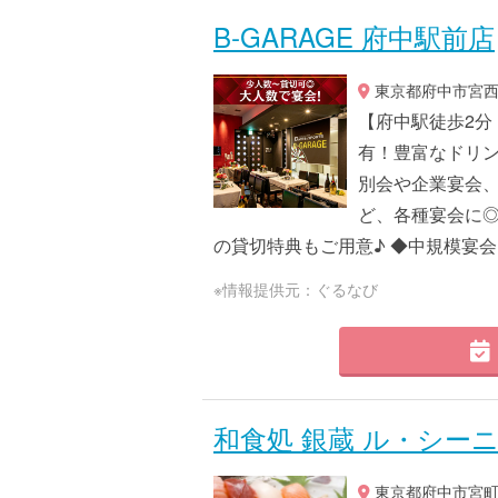
B‐GARAGE 府中駅前店
東京都府中市宮西町1
【府中駅徒歩2分
有！豊富なドリン
別会や企業宴会、
ど、各種宴会に◎
の貸切特典もご用意♪ ◆中規模宴会に
※情報提供元：ぐるなび
和食処 銀蔵 ル・シー
東京都府中市宮町1