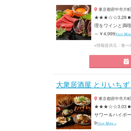
東京都府中市片町2-2
★★★☆☆3.2
理をワインと満喫◎
～￥4,999
View Mor
※情報提供元：食べ
大衆居酒屋 とりいちず
東京都府中市片町2-
★★★☆☆3.0
サワー＆ハイボール・
9
View More »