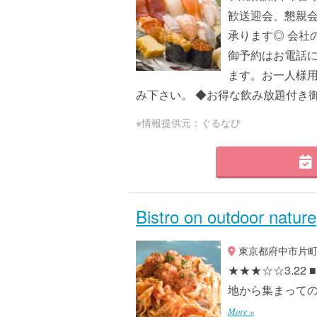
歓送迎会、懇親
承ります◎ 会社
御予約はお電話に
ます。お一人様
み下さい。 ◆お得な飲み放題付き御宴
※情報提供元：ぐるなび
Bistro on outdoor nature
東京都府中市片町2-
★★★☆☆3.2
地から集まっての宴会
More »