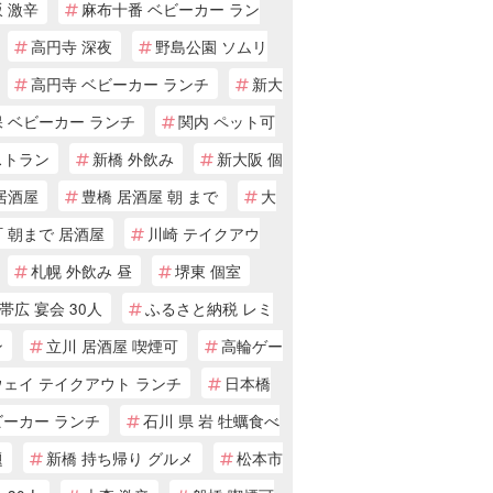
 激辛
麻布十番 ベビーカー ラン
高円寺 深夜
野島公園 ソムリ
高円寺 ベビーカー ランチ
新大
 ベビーカー ランチ
関内 ペット可
ストラン
新橋 外飲み
新大阪 個
居酒屋
豊橋 居酒屋 朝 まで
大
 朝まで 居酒屋
川崎 テイクアウ
札幌 外飲み 昼
堺東 個室
帯広 宴会 30人
ふるさと納税 レミ
ン
立川 居酒屋 喫煙可
高輪ゲー
ウェイ テイクアウト ランチ
日本橋
ビーカー ランチ
石川 県 岩 牡蠣食べ
題
新橋 持ち帰り グルメ
松本市