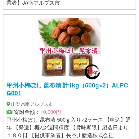
業者】JA南アルプス市
甲州小梅ぼし 昆布漬 計1kg（500g×2）ALPC
G001
山梨県南アルプス市
寄附金額：
10,000円
甲州小梅ぼし 昆布漬 500ｇ入り×2ケース 【申込】通
年 【発送】概ね2週間程度 【賞味期限】製造日より
１８０日 【提供事業者】長谷川醸造株式会社