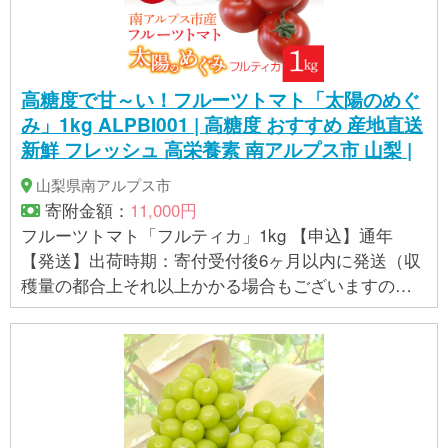
高糖度で甘～い！フルーツトマト「太陽のめぐ
み」1kg ALPBI001 | 高糖度 おすすめ 産地直送
新鮮 フレッシュ 高栄養素 南アルプス市 山梨 |
山梨県南アルプス市
寄附金額：
11,000円
フルーツトマト「フルティカ」1kg 【申込】通年
【発送】出荷時期：寄付受付後6ヶ月以内に発送（収
穫量の都合上それ以上かかる場合もございますの
で、恐れ入りますがご了承下さい） 【提供事業者】
小林建設株式会社（南アルプス丸吉菜園） 【注意事
項/その他】 ※完熟での収穫のため、輸送中にトマト
に割れが生じることがございます。これを防止する
ことはできませんので、ご理解いただきますようお
願い申し上げます。(梱包の際に規格量より余分にお