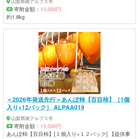
山梨県南アルプス市
寄附金額：
13,000円
約1.8kg
＜2026年発送先行＞あんぽ柿【百目柿】［1個
入り×12パック］ ALPAA019
山梨県南アルプス市
寄附金額：
13,000円
あんぽ柿【百目柿】[１個入り×１２パック] 【提供事