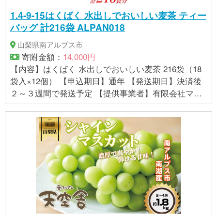
1.4-9-15はくばく 水出しでおいしい麦茶 ティー
バッグ 計216袋 ALPAN018
山梨県南アルプス市
寄附金額：
14,000円
【内容】はくばく 水出しでおいしい麦茶 216袋（18
袋入×12個） 【申込期日】通年 【発送期日】決済後
２～３週間で発送予定 【提供事業者】有限会社マル
ヤマ鈴木商店 製造者：株式会社はくばく 南湖工場 製
造場所：山梨県南アルプス市東南湖920