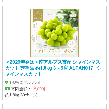
び、蒸煮小豆、黒煎りごま、白煎りごま、発芽赤
米、白麦、うるちひえ、挽割とうもろこし、挽割は
と麦 【申込】通年 【発送】決済後２～３週間で発送
予定 【製造者】株式会社はくばく 中央工場（中央市
との共通返礼品） 【提供事業者】有限会社マルヤマ
鈴木商店
＜2026年発送＞南アルプス市産 シャインマス
カット 秀等品 約1.8kg 3～5房 ALPAH017 | シ
ャインマスカット
山梨県南アルプス市
寄附金額：
18,000円
約1.8kg 60サイズ