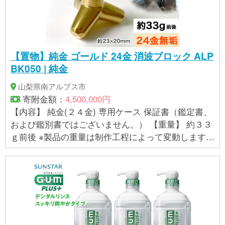
【置物】純金 ゴールド 24金 消波ブロック ALP
BK050 | 純金
山梨県南アルプス市
寄附金額：
4,500,000円
【内容】 純金(２４金) 専用ケース 保証書（鑑定書、
および鑑別書ではございません。） 【重量】 約３３
ｇ前後 ※製品の重量は制作工程によって変動します。
手作業で制作しているため、均等な重さを心がけて
おりますが、指定範囲内で多少の誤差が生じる場合
があります。そのため、重量の具体的な指定はお受
けできません。 【製品サイズ】 幅：約２３ｍｍ 高
さ：約２０ｍｍ ※製造過程に手作業がある為、数値は
前後する場合がございますのでご了承ください。
【提供事業者】株式会社 江商