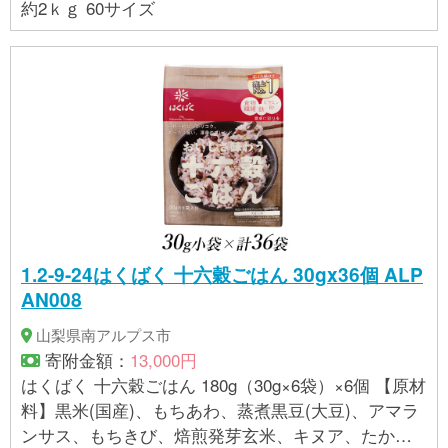
約2ｋｇ 60サイズ
1.2-9-24はくばく 十六穀ごはん 30gx36個 ALP
AN008
山梨県南アルプス市
寄附金額：
13,000円
はくばく 十六穀ごはん 180g（30g×6袋）×6個 【原材
料】黒米(国産)、もちあわ、蒸煮黒豆(大豆)、アマラ
ンサス、もちきび、焙煎発芽玄米、キヌア、たかき