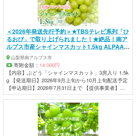
詰めしております。) ※画像はイメージです。 ※生育
状況により出荷が遅れる場合がございます。ご了承
ください。 ※市内で栽培から梱包発送までを行ってい
ます。
＜2026年発送先行予約＞★TBSテレビ系列「ひ
るおび」で取り上げられました！★絶品！南ア
ルプス市産シャインマスカット1.5kg ALPAA0
05 | 人気 山梨産 高評価 ランキング おすすめ |
山梨県南アルプス市
寄附金額：
14,000円
【内容】ぶどう「シャインマスカット」3房入り 1.5k
g 【発送期日】2026年9月上旬から10月上旬配送予定
【申込期日】2026年7月31日まで 【提供事業者】Ｊ
Ａ南アルプス市