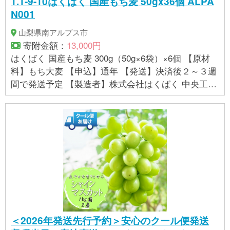
1.1-9-10はくばく 国産もち麦 50gx36個 ALPA
N001
山梨県南アルプス市
寄附金額：
13,000円
はくばく 国産もち麦 300g（50g×6袋）×6個 【原材
料】もち大麦 【申込】通年 【発送】決済後２～３週
間で発送予定 【製造者】株式会社はくばく 中央工場
（中央市との共通返礼品） 【提供事業者】有限会社
マルヤマ鈴木商店
＜2026年発送先行予約＞安心のクール便発送