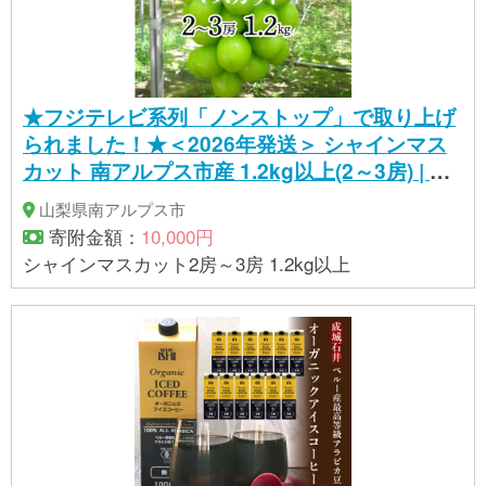
★フジテレビ系列「ノンストップ」で取り上げ
られました！★＜2026年発送＞ シャインマス
カット 南アルプス市産 1.2kg以上(2～3房) | シ
ャインマスカット
山梨県南アルプス市
寄附金額：
10,000円
シャインマスカット2房～3房 1.2kg以上