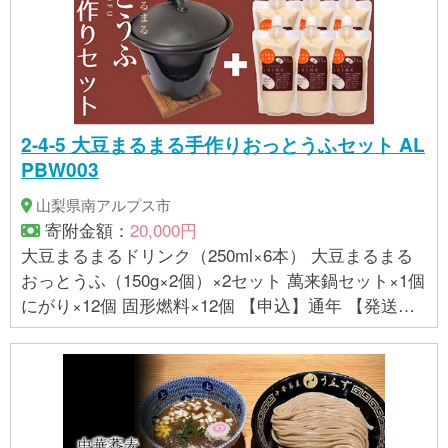
2-4-5 大豆まるまる手作りおっとうふセット AL
PBW003
山梨県南アルプス市
寄附金額：
20,000円
大豆まるまるドリンク（250ml×6本） 大豆まるまる
おっとうふ（150g×2個）×2セット 萬来鍋セット×1個
にがり×12個 固形燃料×12個 【申込】通年 【発送】
１～２週間程度 【提供事業者】株式会社ソイワール
ド