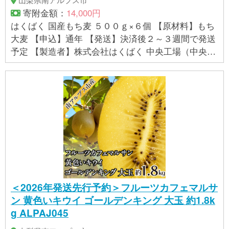
寄附金額：
14,000円
はくばく 国産もち麦 ５００ｇ×６個 【原材料】もち
大麦 【申込】通年 【発送】決済後２～３週間で発送
予定 【製造者】株式会社はくばく 中央工場（中央市
との共通返礼品） 【提供事業者】有限会社マルヤマ
鈴木商店
＜2026年発送先行予約＞フルーツカフェマルサ
ン 黄色いキウイ ゴールデンキング 大玉 約1.8k
g ALPAJ045