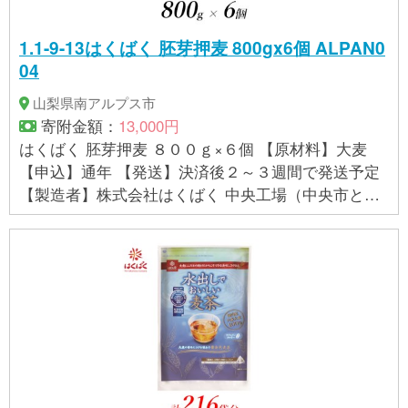
1.1-9-13はくばく 胚芽押麦 800gx6個 ALPAN0
04
山梨県南アルプス市
寄附金額：
13,000円
はくばく 胚芽押麦 ８００ｇ×６個 【原材料】大麦
【申込】通年 【発送】決済後２～３週間で発送予定
【製造者】株式会社はくばく 中央工場（中央市との
共通返礼品） 【提供事業者】有限会社マルヤマ鈴木
商店