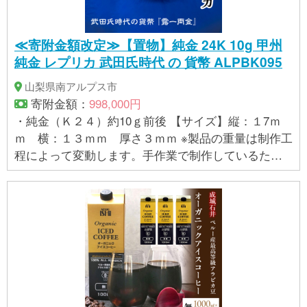
≪寄附金額改定≫【置物】純金 24K 10g 甲州
純金 レプリカ 武田氏時代 の 貨幣 ALPBK095
山梨県南アルプス市
寄附金額：
998,000円
・純金（Ｋ２４）約10ｇ前後 【サイズ】縦：１7ｍ
ｍ 横：１３ｍｍ 厚さ３ｍｍ ※製品の重量は制作工
程によって変動します。手作業で制作しているた
め、均等な重さを心がけておりますが、指定範囲内
で多少の誤差が生じる場合があります。そのため、
重量の具体的な指定はお受けできません。 ・専用ケ
ース ・保証書（鑑定書、および鑑別書ではございま
せん。） 【提供】株式会社江商