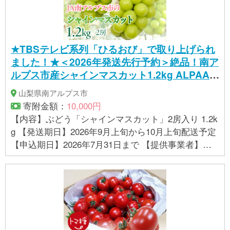
★TBSテレビ系列「ひるおび」で取り上げられ
ました！★＜2026年発送先行予約＞絶品！南ア
ルプス市産シャインマスカット1.2kg ALPAA0
03 | 人気 山梨産 高評価 ランキング おすすめ |
山梨県南アルプス市
寄附金額：
10,000円
【内容】ぶどう「シャインマスカット」2房入り 1.2k
g 【発送期日】2026年9月上旬から10月上旬配送予定
【申込期日】2026年7月31日まで 【提供事業者】Ｊ
Ａ南アルプス市