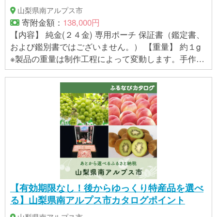
山梨県南アルプス市
寄附金額：
138,000円
【内容】 純金(２４金) 専用ポーチ 保証書（鑑定書、
および鑑別書ではございません。） 【重量】 約１g
※製品の重量は制作工程によって変動します。手作業
で制作しているため、均等な重さを心がけておりま
すが、指定範囲内で多少の誤差が生じる場合があり
ます。そのため、重量の具体的な指定はお受けでき
ません。 【製品サイズ】 縦：約9.3ｍｍ 横：約4.1ｍ
ｍ 厚み：約1.7ｍｍ ※製造過程に手作業がある為、数
値は前後する場合がございます。 ※純金の特性上、一
部変色が発生する場合があります。純金の品位・品
質には問題ございません。
【有効期限なし！後からゆっくり特産品を選べ
る】山梨県南アルプス市カタログポイント
山梨県南アルプス市