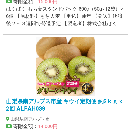
寄附金額：
15,000円
はくばく もち麦スタンドパック 600g（50g×12袋）×
6個 【原材料】もち大麦 【申込】通年 【発送】決済
後２～３週間で発送予定 【製造者】株式会社はくば
く 中央工場（中央市との共通返礼品） 【提供事業
者】有限会社マルヤマ鈴木商店
山梨県南アルプス市産 キウイ定期便 約2ｋｇｘ
2回 ALPAH039
山梨県南アルプス市
寄附金額：
14,000円