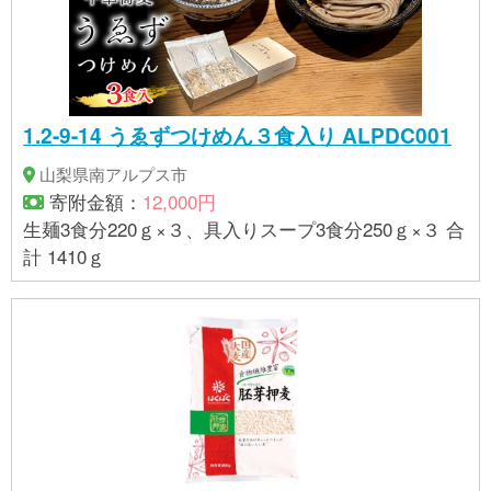
1.2-9-14 うゑずつけめん３食入り ALPDC001
山梨県南アルプス市
寄附金額：
12,000円
生麺3食分220ｇ×３、具入りスープ3食分250ｇ×３ 合
計 1410ｇ