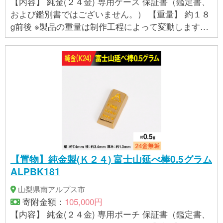
【内容】 純金(２４金) 専用ケース 保証書（鑑定書、
および鑑別書ではございません。） 【重量】 約１８
g前後 ※製品の重量は制作工程によって変動します。
手作業で制作しているため、均等な重さを心がけて
おりますが、指定範囲内で多少の誤差が生じる場合
があります。そのため、重量の具体的な指定はお受
けできません。 【製品サイズ】 横：約１９.５ｍｍ
縦：約１５ｍｍ 厚み：約９ｍｍ ※製造過程に手作業
がある為、数値は前後する場合がございます。 【提
供事業者】株式会社 江商
【置物】純金製(Ｋ２４) 富士山延べ棒0.5グラム
ALPBK181
山梨県南アルプス市
寄附金額：
105,000円
【内容】 純金(２４金) 専用ポーチ 保証書（鑑定書、