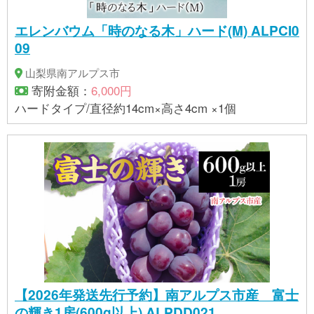
エレンバウム「時のなる木」ハード(M) ALPCI0
09
山梨県南アルプス市
寄附金額：
6,000円
ハードタイプ/直径約14cm×高さ4cm ×1個
【2026年発送先行予約】南アルプス市産 富士
の輝き1房(600g以上) ALPDD021