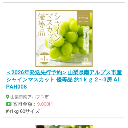
出荷時期：寄付受付後6ヶ月以内に発送（収穫量の都
合上それ以上かかる場合もございますので、恐れ入
りますがご了承下さい） 【提供】小林建設株式会社
【注意事項/その他】 ※完熟での収穫のため、輸送中
にトマトに割れが生じることがございます。これを
防止することはできませんので、ご理解いただきま
すようお願い申し上げます。(梱包の際に規格量より
余分にお詰めしております。) ※画像はイメージで
す。 ※生育状況により出荷が遅れる場合がございま
す。ご了承ください。 ※市内で栽培から梱包発送まで
＜2026年発送先行予約＞山梨県南アルプス市産
を行っています。
シャインマスカット 優等品 約1ｋｇ 2～3房 AL
PAH008
山梨県南アルプス市
寄附金額：
9,000円
約1kg 60サイズ