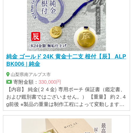
純金 ゴールド 24K 黄金十二支 根付【辰】 ALP
BK006 | 純金
山梨県南アルプス市
寄附金額：
330,000円
【内容】 純金(２４金) 専用ポーチ 保証書（鑑定書、
および鑑別書ではございません。） 【重量】 約２.４
g前後 ※製品の重量は制作工程によって変動します。
手作業で制作しているため、均等な重さを心がけて
おりますが、指定範囲内で多少の誤差が生じる場合
があります。そのため、重量の具体的な指定はお受