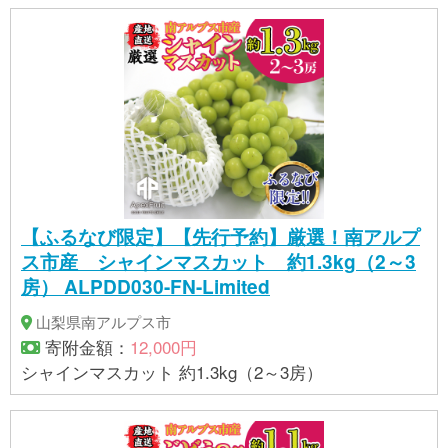
ますが、指定範囲内で多少の誤差が生じる場合があ
ります。そのため、重量の具体的な指定はお受けで
きません。 【製品サイズ】 縦：約8.5ｍｍ 幅：約5ｍ
ｍ 厚み0.5ｍｍ ※製造過程に手作業がある為、数値は
前後する場合がございます。 ※純金の特性上、一部変
色が発生する場合があります。純金の品位・品質に
は問題ございません。 【提供事業者】株式会社 江商
【ふるなび限定】【先行予約】厳選！南アルプ
ス市産 シャインマスカット 約1.3kg（2～3
房） ALPDD030-FN-Limited
山梨県南アルプス市
寄附金額：
12,000円
シャインマスカット 約1.3kg（2～3房）