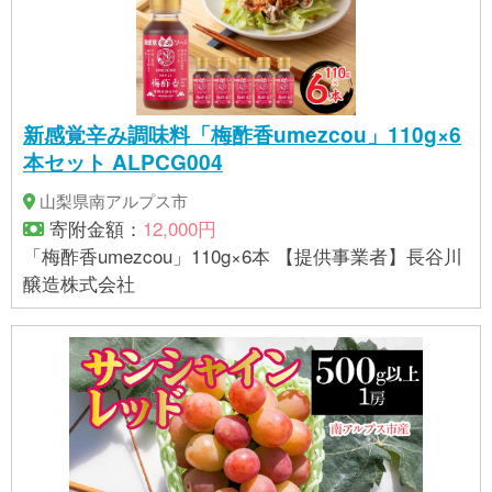
新感覚辛み調味料「梅酢香umezcou」110g×6
本セット ALPCG004
山梨県南アルプス市
寄附金額：
12,000円
「梅酢香umezcou」110g×6本 【提供事業者】長谷川
醸造株式会社