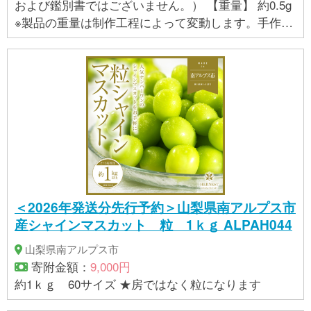
および鑑別書ではございません。） 【重量】 約0.5g
※製品の重量は制作工程によって変動します。手作業
で制作しているため、均等な重さを心がけておりま
すが、指定範囲内で多少の誤差が生じる場合があり
ます。そのため、重量の具体的な指定はお受けでき
ません。 【製品サイズ】 縦：約7.4ｍｍ 横：約3.4ｍ
ｍ 厚み：約1.3ｍｍ ※製造過程に手作業がある為、数
値は前後する場合がございます。 ※純金の特性上、一
部変色が発生する場合があります。純金の品位・品
質には問題ございません。
＜2026年発送分先行予約＞山梨県南アルプス市
産シャインマスカット 粒 1ｋｇ ALPAH044
山梨県南アルプス市
寄附金額：
9,000円
約1ｋｇ 60サイズ ★房ではなく粒になります