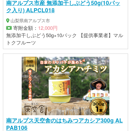
南アルプス市産 無添加干しぶどう50g(10パッ
ク入り) ALPCL018
山梨県南アルプス市
寄附金額：
12,000円
無添加干しぶどう50g×10パック 【提供事業者】マル
トクフルーツ
南アルプス天空舎のはちみつアカシア300g AL
PAB106