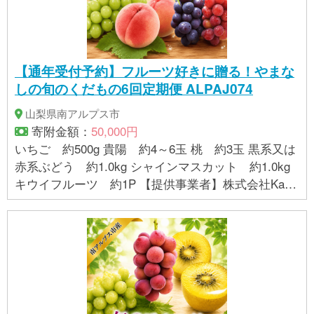
【通年受付予約】フルーツ好きに贈る！やまな
しの旬のくだもの6回定期便 ALPAJ074
山梨県南アルプス市
寄附金額：
50,000円
いちご 約500g 貴陽 約4～6玉 桃 約3玉 黒系又は
赤系ぶどう 約1.0kg シャインマスカット 約1.0kg
キウイフルーツ 約1P 【提供事業者】株式会社Kater
ial