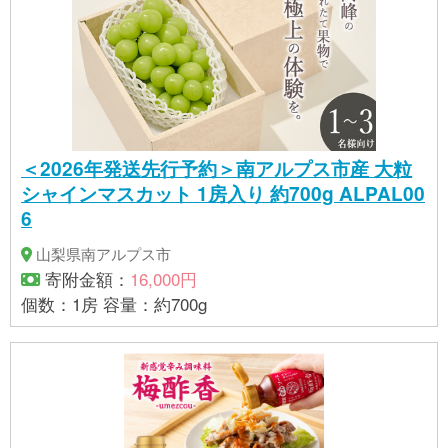
けできません。 【製品サイズ】 縦：約１４.９ｍｍ
横：約１１.４ｍｍ 厚み：約１.７ｍｍ 【提供事業
者】株式会社 江商 ※製造過程に手作業がある為、数
値は前後する場合がございます。
＜2026年発送先行予約＞南アルプス市産 大粒
シャインマスカット 1房入り 約700g ALPAL00
6
山梨県南アルプス市
寄附金額：
16,000円
個数：1房 容量：約700g