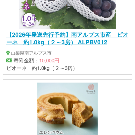
変色が発生する場合があります。純金の品位・品質
には問題ございません。 【提供事業者】株式会社 江
商
【2026年発送先行予約】南アルプス市産 ピオ
ーネ 約1.0kg（２～3房） ALPBV012
山梨県南アルプス市
寄附金額：
10,000円
ピオーネ 約1.0kg（２～3房）