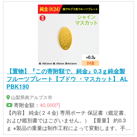
【置物】『この寄附額で、純金』0.3ｇ純金製
フルーツプレート【ブドウ ・マスカット】 AL
PBK190
山梨県南アルプス市
寄附金額：
40,000円
【内容】 純金(２４金) 専用ポーチ 保証書（鑑定書、
および鑑別書ではございません。） 【重量】 約0.3
ｇ ※製品の重量は制作工程によって変動します。手作
業で制作しているため、均等な重さを心がけており