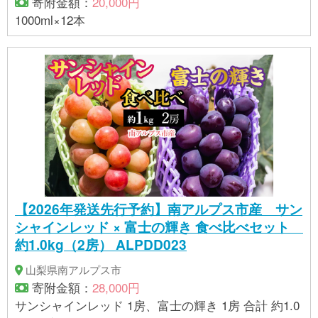
寄附金額：
20,000円
1000ml×12本
【2026年発送先行予約】南アルプス市産 サン
シャインレッド × 富士の輝き 食べ比べセット
約1.0kg（2房） ALPDD023
山梨県南アルプス市
寄附金額：
28,000円
サンシャインレッド 1房、富士の輝き 1房 合計 約1.0