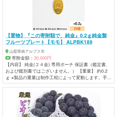
【置物】『この寄附額で、純金』0.2ｇ純金製
フルーツプレート【モモ】 ALPBK189
山梨県南アルプス市
寄附金額：
30,000円
【内容】 純金(２４金) 専用ポーチ 保証書（鑑定書、
および鑑別書ではございません。） 【重量】 約0.2
ｇ ※製品の重量は制作工程によって変動します。手作
業で制作しているため、均等な重さを心がけており
ますが、指定範囲内で多少の誤差が生じる場合があ
ります。そのため、重量の具体的な指定はお受けで
きません。 【製品サイズ】 縦：約7.4ｍｍ 幅：約4.4
ｍｍ 厚み0.4ｍｍ ※製造過程に手作業がある為、数値
は前後する場合がございます。 ※純金の特性上、一部