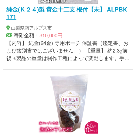
純金(Ｋ２４)製 黄金十二支 根付【未】 ALPBK
171
山梨県南アルプス市
寄附金額：
310,000円
【内容】 純金(24金) 専用ポーチ 保証書（鑑定書、お
よび鑑別書ではございません。） 【重量】 約2.3g前
後 ※製品の重量は制作工程によって変動します。手作
業で制作しているため、均等な重さを心がけており
ますが、指定範囲内で多少の誤差が生じる場合があ
ります。そのため、重量の具体的な指定はお受けで
きません。 【製品サイズ】 縦：約15.3ｍｍ 横：約1
1.7ｍｍ 厚み：約1.7ｍｍ ※製造過程に手作業がある
為、数値は前後する場合がございます。 ※純金の特性
上、一部変色が発生する場合があります。純金の品
位・品質には問題ございません。