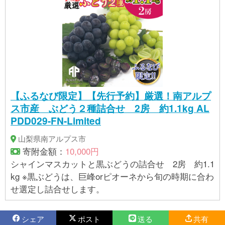
【ふるなび限定】【先行予約】厳選！南アルプ
ス市産 ぶどう２種詰合せ 2房 約1.1kg AL
PDD029-FN-Limited
山梨県南アルプス市
寄附金額：
10,000円
シャインマスカットと黒ぶどうの詰合せ 2房 約1.1
kg ※黒ぶどうは、巨峰orピオーネから旬の時期に合わ
せ選定し詰合せします。
シェア
ポスト
送る
共有