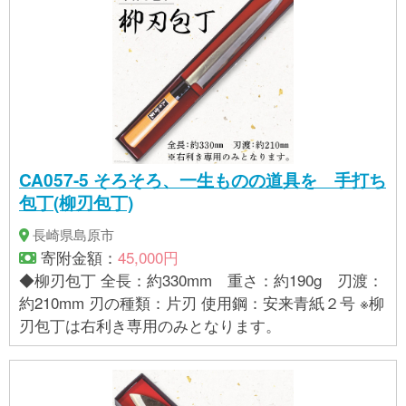
CA057-5 そろそろ、一生ものの道具を 手打ち
包丁(柳刃包丁)
長崎県島原市
寄附金額：
45,000円
◆柳刃包丁 全長：約330mm 重さ：約190g 刃渡：
約210mm 刃の種類：片刃 使用鋼：安来青紙２号 ※柳
刃包丁は右利き専用のみとなります。