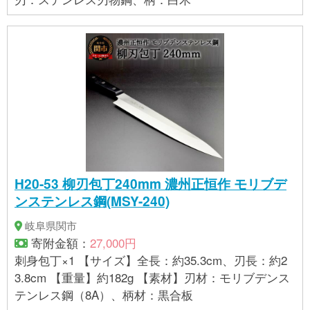
H20-53 柳刃包丁240mm 濃州正恒作 モリブデ
ンステンレス鋼(MSY-240)
岐阜県関市
寄附金額：
27,000円
刺身包丁×1 【サイズ】全長：約35.3cm、刃長：約2
3.8cm 【重量】約182g 【素材】刃材：モリブデンス
テンレス鋼（8A）、柄材：黒合板