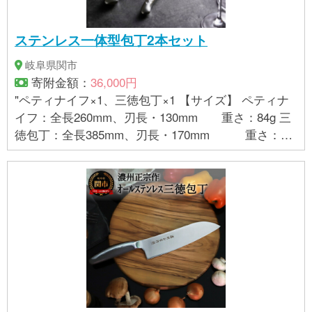
ステンレス一体型包丁2本セット
岐阜県関市
寄附金額：
36,000円
"ペティナイフ×1、三徳包丁×1 【サイズ】 ペティナ
イフ：全長260mm、刃長・130mm 重さ：84g 三
徳包丁：全長385mm、刃長・170mm 重さ：15
7g