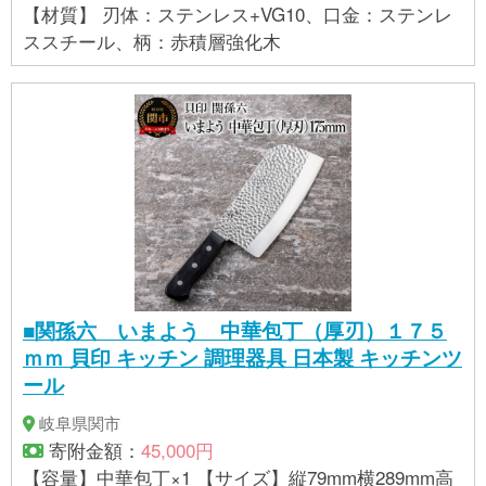
【材質】 刃体：ステンレス+VG10、口金：ステンレ
ススチール、柄：赤積層強化木
■関孫六 いまよう 中華包丁（厚刃）１７５
ｍｍ 貝印 キッチン 調理器具 日本製 キッチンツ
ール
岐阜県関市
寄附金額：
45,000円
【容量】中華包丁×1 【サイズ】縦79mm横289mm高