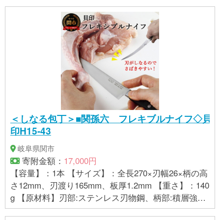
＜しなる包丁＞■関孫六 フレキブルナイフ◇貝
印H15-43
岐阜県関市
寄附金額：
17,000円
【容量】：1本 【サイズ】：全長270×刃幅26×柄の高
さ12mm、刃渡り165mm、板厚1.2mm 【重さ】：140
g 【原材料】刃部:ステンレス刃物鋼、柄部:積層強化
木、口金:ステンレススチール