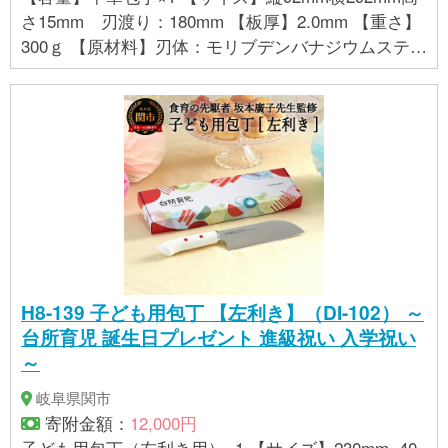
さ15mm 刃渡り：180mm 【板厚】2.0mm 【重さ】
300ｇ 【原材料】刃体：モリブデンバナジウムステン
レス刃物鋼・ハンドル：積層強化木 ・鋲：ステン
レススチール 【製造地表記】MADE IN JAPAN
H8-139 子ども用包丁 【左利き】（DI-102） ～
台所育児 誕生日プレゼント 進級祝い 入学祝い
～
岐阜県関市
寄附金額：
12,000円
子ども用包丁（左利き用）×1 【サイズ】230mm×40