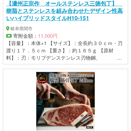
【濃州正宗作 オールステンレス三徳包丁】
樹脂とステンレスを組み合わせたデザイン性高
いハイブリッドスタイルH10-151
岐阜県関市
寄附金額：
11,000円
【容量】：本体×1 【サイズ】：全長約３０ｃｍ・刃
渡り１７．５ｃｍ 【重さ】：約１６５ｇ 【原材
料】：刃：モリブデンステンレス刃物鋼、
柄：ステンレススチール、ABS樹脂