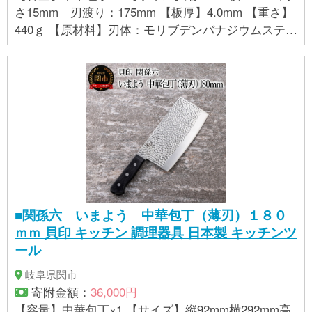
さ15mm 刃渡り：175mm 【板厚】4.0mm 【重さ】
440ｇ 【原材料】刃体：モリブデンバナジウムステン
レス刃物鋼・ハンドル：積層強化木 ・鋲：ステン
レススチール 【製造地表記】MADE IN JAPAN
■関孫六 いまよう 中華包丁（薄刃）１８０
ｍｍ 貝印 キッチン 調理器具 日本製 キッチンツ
ール
岐阜県関市
寄附金額：
36,000円
【容量】中華包丁×1 【サイズ】縦92mm横292mm高