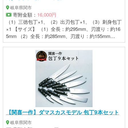
岐阜県関市
寄附金額：
16,000円
（1）三徳包丁×1、（2）出刃包丁×1、（3）刺身包丁
×1 【サイズ】 （1）全長：約295mm、刃渡り：約16
5mm （2）全長：約285mm、刃渡り：約155mm
（3）全長：約330mm、刃渡り：約210mm 【重量】
（1）約104g （2）約144g （3）約81g 【素材】刃
材：刃物用特殊ステンレス鋼、柄材：朴、口金材：A
BS
【関喜一作】ダマスカスモデル 包丁9本セット
岐阜県関市