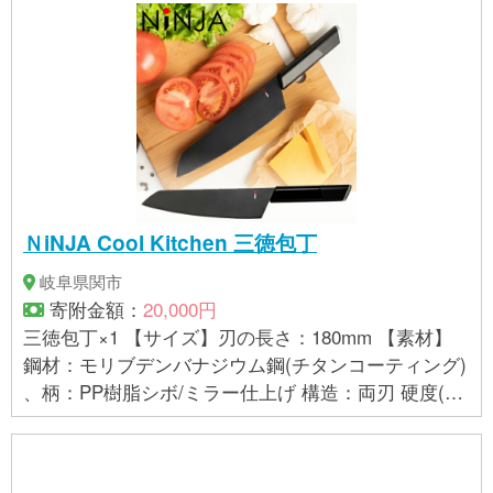
ＮiNJA Cool Kitchen 三徳包丁
岐阜県関市
寄附金額：
20,000円
三徳包丁×1 【サイズ】刃の長さ：180mm 【素材】
鋼材：モリブデンバナジウム鋼(チタンコーティング)
、柄：PP樹脂シボ/ミラー仕上げ 構造：両刃 硬度(H
RC)：58～61