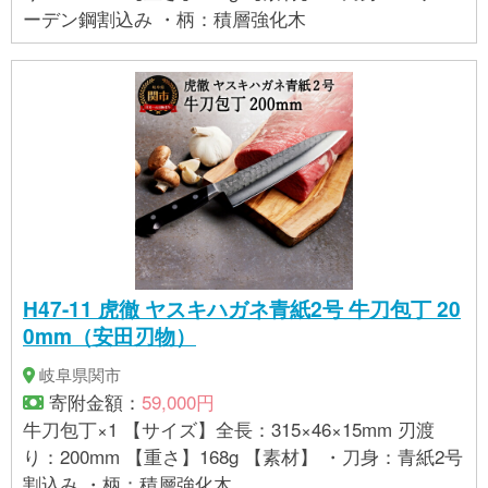
ーデン鋼割込み ・柄：積層強化木
H47-11 虎徹 ヤスキハガネ青紙2号 牛刀包丁 20
0mm（安田刃物）
岐阜県関市
寄附金額：
59,000円
牛刀包丁×1 【サイズ】全長：315×46×15mm 刃渡
り：200mm 【重さ】168g 【素材】 ・刀身：青紙2号
割込み ・柄：積層強化木