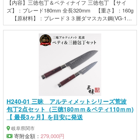
【内容】三徳包丁＆ペティナイフ 三徳包丁 【サイ
ズ】：ブレード180mm 全長320mm 【重さ】：160g
【原材料】：ブレード３３層ダマスカス鋼(VG-10)
ハンドル赤合板 ペティナイフ 【サイズ】：ブレード
110mm 全長226mm 【重さ】：80g 【原材料】：
ブレード３３層ダマスカス鋼(VG-10) ハンドル赤合板
H240-01 三昧 アルティメットシリーズ荒波
包丁2点セット（三徳180ｍｍ＆ペティ110ｍｍ)
【 最長3ヶ月】を目安に発送
岐阜県関市
寄附金額：
279,000円