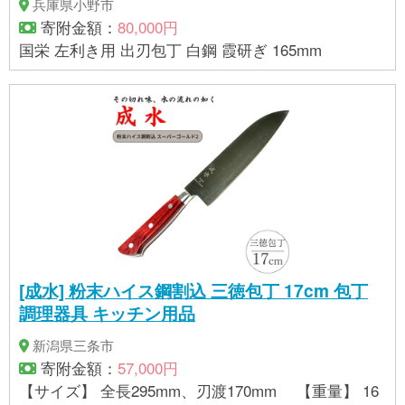
兵庫県小野市
寄附金額：
80,000円
国栄 左利き用 出刃包丁 白鋼 霞研ぎ 165mm
[成水] 粉末ハイス鋼割込 三徳包丁 17cm 包丁
調理器具 キッチン用品
新潟県三条市
寄附金額：
57,000円
【サイズ】 全長295mm、刃渡170mm 【重量】 16