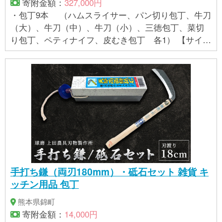
寄附金額：
327,000円
・包丁9本 （ハムスライサー、パン切り包丁、牛刀
（大）、牛刀（中）、牛刀（小）、三徳包丁、菜切
り包丁、ペティナイフ、皮むき包丁 各1） 【サイ
ズ】 ハムスライサー1本（全長370mm・刃渡り2
40mm・重さ約215g） パン切り包丁1本（全長
355mm・刃渡り225mm・重さ約203g） 牛刀
（大）1本（全長373mm・刃渡り240mm・重さ約245
g） 牛刀（中）1本（全長330mm・刃渡り200
mm・重さ約224g） 牛刀（小）1本（全長285
mm・刃渡り155mm・重さ約191g） 三徳包丁1
本（全長310mm・刃渡り180mm・重さ約219g）
菜切り包丁1本（全長315mm・刃渡り180mm・重
さ約238g） ペティナイフ1本（全長245mm・
手打ち鎌（両刃180mm）・砥石セット 雑貨 キ
刃渡り135mm・重さ約108g） 皮むき包丁1本
ッチン用品 包丁
（全長200mm・刃渡り90mm・重さ約98g）
熊本県錦町
寄附金額：
14,000円