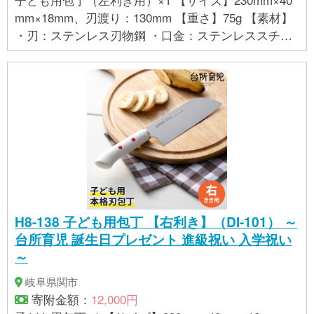
mm×18mm、刃渡り：130mm 【重さ】75g 【素材】
・刃：ステンレス刃物鋼 ・口金：ステンレススチー
ルに真鍮メッキ ・ハンドル：ポリプロピレン（耐熱
温度100℃）
H8-138 子ども用包丁 【右利き】（DI-101） ～
台所育児 誕生日プレゼント 進級祝い 入学祝い
～
岐阜県関市
寄附金額：
12,000円