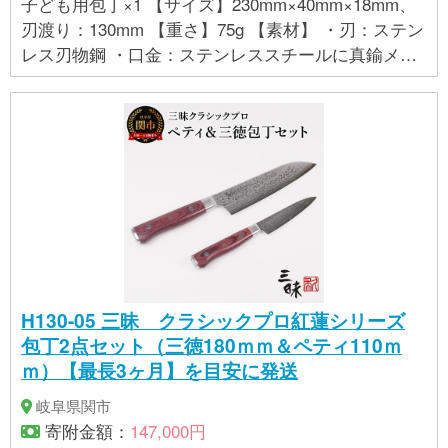
子ども用包丁×1 【サイズ】230mm×40mm×18mm、
刃渡り：130mm 【重さ】75g 【素材】 ・刃：ステン
レス刃物鋼 ・口金：ステンレススチールに真鍮メッ
キ ・ハンドル：ポリプロピレン（耐熱温度100℃）
H130-05 三昧 クラシックプロ紅蓮シリーズ
包丁2点セット（三徳180ｍｍ＆ペティ110ｍ
ｍ）【最長3ヶ月】を目安に発送
岐阜県関市
寄附金額：
147,000円