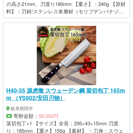
の高さ21mm、刃渡り180mm 【重さ】：240g 【原材
料】：刃材/ステンレス単層材（モリブデンバナジウ
ムステンレス刃物鋼） 柄/18-8ステンレススチール ※
片刃付け
H40-35 源虎徹 スウェーデン鋼 菜切包丁 165m
m （YS902/安田刃物）
岐阜県関市
寄附金額：
55,000円
菜切包丁×1 【サイズ】全長：295×43×15mm 刃渡
り：165mm 【重さ】155g 【素材】 ・刀身：スウェ