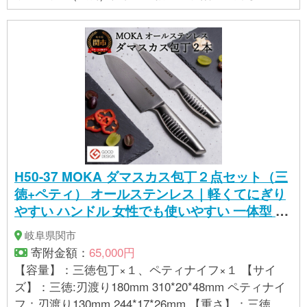
H50-37 MOKA ダマスカス包丁２点セット（三
徳+ペティ） オールステンレス｜軽くてにぎり
やすい ハンドル 女性でも使いやすい 一体型 お
手入れ簡単 ギフト お祝い 贈り物に最適
岐阜県関市
寄附金額：
65,000円
【容量】：三徳包丁×１、ペティナイフ×１ 【サイ
ズ】：三徳:刃渡り180mm 310*20*48mm ペティナイ
フ：刃渡り130mm 244*17*26mm 【重さ】：三徳：1