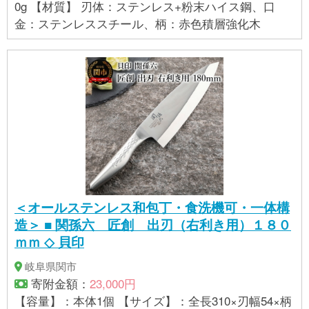
0g 【材質】 刃体：ステンレス+粉末ハイス鋼、口
金：ステンレススチール、柄：赤色積層強化木
＜オールステンレス和包丁・食洗機可・一体構
造＞ ■ 関孫六 匠創 出刃（右利き用）１８０
ｍｍ ◇ 貝印
岐阜県関市
寄附金額：
23,000円
【容量】：本体1個 【サイズ】：全長310×刃幅54×柄