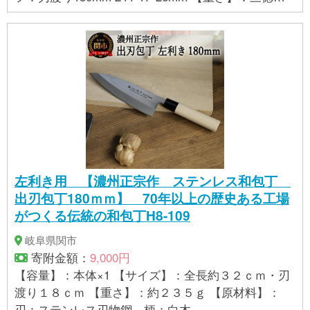
88g ペティナイフ:80g 【原材料】：刀身：VG10(コバ
ルト鋼） 柄18-8ステンレススチール
左利き用 【濃州正宗作 ステンレス和包丁
出刃包丁180ｍｍ】 70年以上の歴史ある工場
がつくる伝統の和包丁H8-109
岐阜県関市
寄附金額：
9,000円
【容量】：本体×1 【サイズ】：全長約３２ｃｍ・刃
渡り１８ｃｍ 【重さ】：約２３５ｇ 【原材料】：
刃：ステンレス刃物鋼、柄：白木