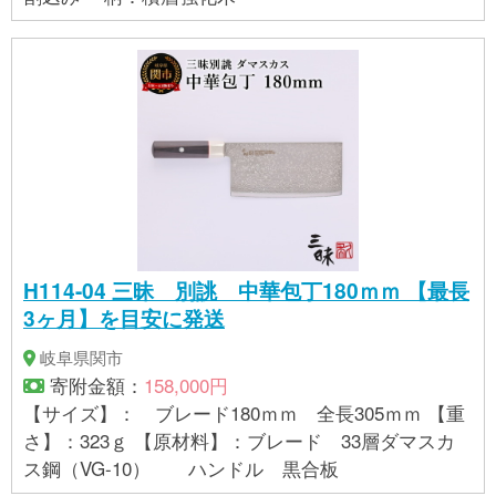
H114-04 三昧 別誂 中華包丁180ｍｍ 【最長
3ヶ月】を目安に発送
岐阜県関市
寄附金額：
158,000円
【サイズ】： ブレード180ｍｍ 全長305ｍｍ 【重
さ】：323ｇ 【原材料】：ブレード 33層ダマスカ
ス鋼（VG-10） ハンドル 黒合板