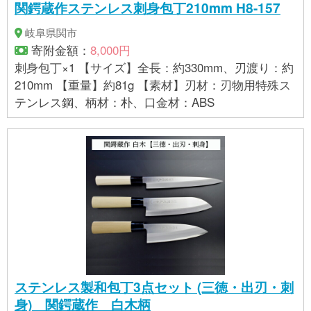
関鍔蔵作ステンレス刺身包丁210mm H8-157
岐阜県関市
寄附金額：
8,000円
刺身包丁×1 【サイズ】全長：約330mm、刃渡り：約
210mm 【重量】約81g 【素材】刃材：刃物用特殊ス
テンレス鋼、柄材：朴、口金材：ABS
ステンレス製和包丁3点セット (三徳・出刃・刺
身) 関鍔蔵作 白木柄