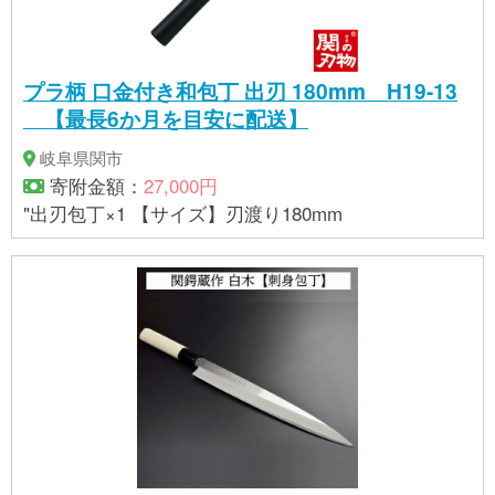
プラ柄 口金付き和包丁 出刃 180mm H19-13
【最長6か月を目安に配送】
岐阜県関市
寄附金額：
27,000円
"出刃包丁×1 【サイズ】刃渡り180mm