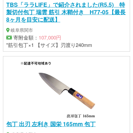
TBS「ララLIFE」で紹介されました(R5.5) 特
製切付包丁 瑞雲 筋引 木鞘付き H77-05【最長
8ヶ月を目安に配送】
岐阜県関市
寄附金額：
107,000円
"筋引包丁×1 【サイズ】刃渡り240mm
包丁 出刃 左利き 国栄 165mm 包丁