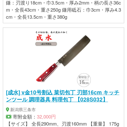
鎌：刃渡り18cm・巾3.5cm・厚み2mm・柄の長さ36c
m・全長43cm・重さ250g 鎌用砥石：巾3cm・厚み4.3
cm・全長13.5cm・重さ380g
[成水] v金10号割込 菜切包丁 刃部16cm キッチ
ンツール 調理器具 料理包丁 【028S032】
新潟県三条市
寄附金額：
32,000円
【サイズ】 全長290mm、刃渡160mm 【重量】 175g