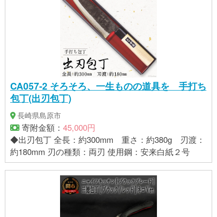
CA057-2 そろそろ、一生ものの道具を 手打ち
包丁(出刃包丁)
長崎県島原市
寄附金額：
45,000円
◆出刃包丁 全長：約300mm 重さ：約380g 刃渡：
約180mm 刃の種類：両刃 使用鋼：安来白紙２号