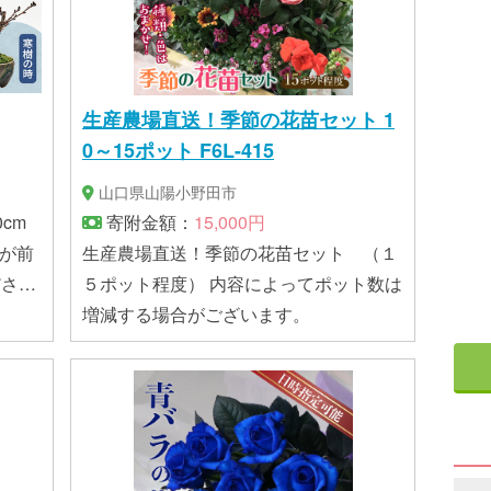
生産農場直送！季節の花苗セット 1
0～15ポット F6L-415
山口県山陽小野田市
cm
寄附金額：
15,000円
期が前
生産農場直送！季節の花苗セット （１
ださ
５ポット程度） 内容によってポット数は
増減する場合がございます。