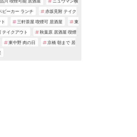
品川 喫煙可能 居酒屋
ニュウマン横
ベビーカー ランチ
赤坂見附 テイク
ウト
三軒茶屋 喫煙可 居酒屋
東
宿 テイクアウト
秋葉原 居酒屋 喫煙
東中野 肉の日
京橋 朝まで 居
屋