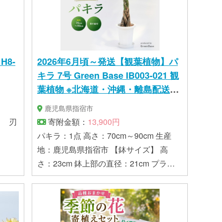
8-
2026年6月頃～発送【観葉植物】パ
キラ 7号 Green Base IB003-021 観
葉植物 ※北海道・沖縄・離島配送不
可
鹿児島県指宿市
ｍ 刃
寄附金額：
13,900円
パキラ：1点 高さ：70cm～90cm 生産
地：鹿児島県指宿市 【鉢サイズ】 高
さ：23cm 鉢上部の直径：21cm プラス
チック丸鉢(受け皿付き)