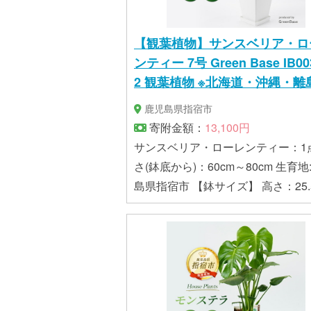
【観葉植物】サンスベリア・ロ
ンティー 7号 Green Base IB00
2 観葉植物 ※北海道・沖縄・離
送不可
鹿児島県指宿市
寄附金額：
13,100円
サンスベリア・ローレンティー：1点
さ(鉢底から)：60cm～80cm 生育地
島県指宿市 【鉢サイズ】 高さ：25.5cm
鉢上部の直径：15.5cm プラスチッ
(受け皿付き)