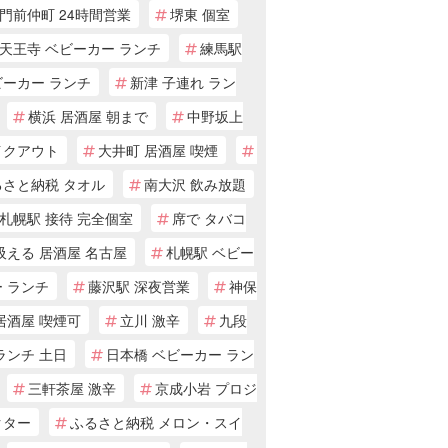
門前仲町 24時間営業
堺東 個室
天王寺 ベビーカー ランチ
練馬駅
ビーカー ランチ
新津 子連れ ラン
横浜 居酒屋 朝まで
中野坂上
イクアウト
大井町 居酒屋 喫煙
るさと納税 タオル
南大沢 飲み放題
札幌駅 接待 完全個室
席で タバコ
吸える 居酒屋 名古屋
札幌駅 ベビー
 ランチ
藤沢駅 深夜営業
神保
居酒屋 喫煙可
立川 激辛
九段
ランチ 土日
日本橋 ベビーカー ラン
三軒茶屋 激辛
京成小岩 プロジ
クター
ふるさと納税 メロン・スイ