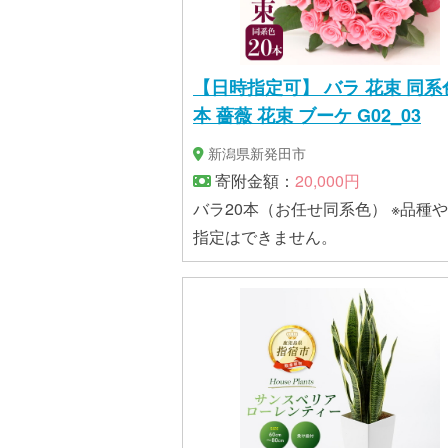
【日時指定可】 バラ 花束 同系色
本 薔薇 花束 ブーケ G02_03
新潟県新発田市
寄附金額：
20,000円
バラ20本（お任せ同系色） ※品種
指定はできません。