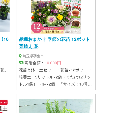
【10
品種おまかせ 季節の花苗 12ポット
寄植え 花
埼玉県羽生市
寄附金額：
10,000円
ト花。
花苗と鉢・土セット ・花苗×12ポット ・
培養土：5リットル×2袋（または12リッ
トル1袋） ・鉢×2個：「サイズ：10号」
「色：白・茶」 ※届いたその日から育成
に必要なものが全部、同梱された便利な
セットです。 ※花苗の品種は選べませ
ん。