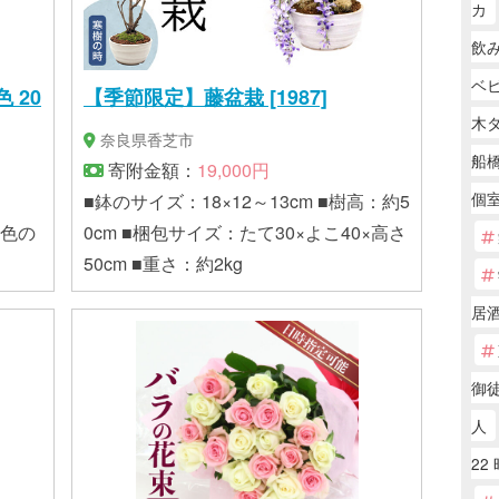
カ
飲
ベ
 20
【季節限定】藤盆栽 [1987]
木
奈良県香芝市
船
寄附金額：
19,000円
個室
■鉢のサイズ：18×12～13cm ■樹高：約5
や色の
0cm ■梱包サイズ：たて30×よこ40×高さ
50cm ■重さ：約2kg
居
御徒
人
22