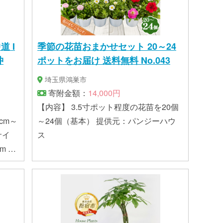
 I
季節の花苗おまかせセット 20～24
ポットをお届け 送料無料 No.043
埼玉県鴻巣市
寄附金額：
14,000円
【内容】 3.5寸ポット程度の花苗を20個
cm～
～24個（基本） 提供元：パンジーハウ
ス
m 白