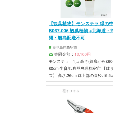
【観葉植物】モンステラ 緑の中道
B067-006 観葉植物 ※北海道・沖
縄・離島配送不可
鹿児島県指宿市
寄附金額：
13,100円
モンステラ：1点 高さ(鉢底から):60
80cm 生育地:鹿児島県指宿市 【鉢サイ
ズ】 高さ:26cm 鉢上部の直径:15.5c
色プラスチック鉢(受け皿付き)