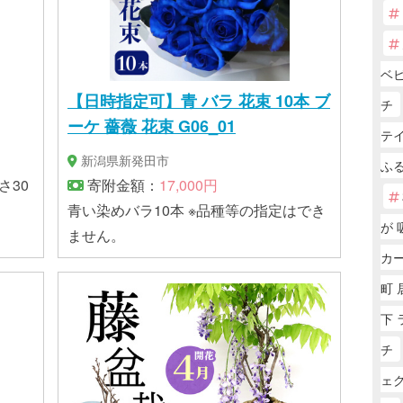
ベ
【日時指定可】青 バラ 花束 10本 ブ
チ
ーケ 薔薇 花束 G06_01
テ
新潟県新発田市
ふ
さ30
寄附金額：
17,000円
青い染めバラ10本 ※品種等の指定はでき
が 
ません。
カー
町 
下 
チ
ェ