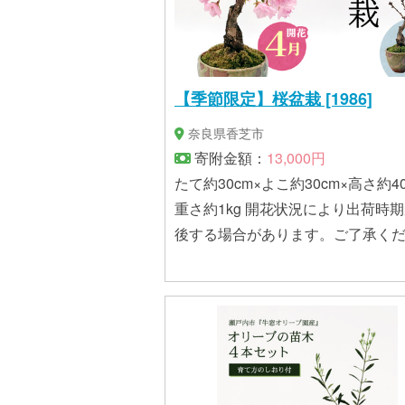
【季節限定】桜盆栽 [1986]
奈良県香芝市
寄附金額：
13,000円
たて約30cm×よこ約30cm×高さ約40
重さ約1kg 開花状況により出荷時
後する場合があります。ご了承く
い。 ※画像はイメージです。