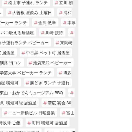
松山市 子連れ ランチ
立川 朝
み
大曽根 昼飲み 土曜日
浦和
ビーカー ランチ
金沢 激辛
本厚
タバコ吸える居酒屋
川崎 接待
橋 子連れランチ ベビーカー
東岡崎
 居酒屋
中目黒 ペット可 居酒屋
釧路 街コン
池袋東武 ベビーカー
学芸大学 ベビーカー ランチ
博多
酒屋 喫煙可
勝どき ランチ 子連れ
東山・おかでんミュージアム BBQ
町 喫煙可能 居酒屋
帯広 宴会 30
ニュー新橋ビル 日曜営業
富山
 時以降 ご飯
町田 喫煙可 居酒屋