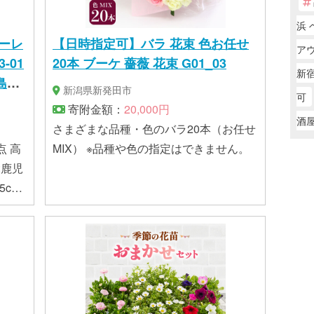
浜 
ーレ
【日時指定可】バラ 花束 色お任せ
ア
3-01
20本 ブーケ 薔薇 花束 G01_03
新
島配
新潟県新発田市
可
寄附金額：
20,000円
酒
さまざまな品種・色のバラ20本（お任せ
 高
MIX） ※品種や色の指定はできません。
:鹿児
ク鉢