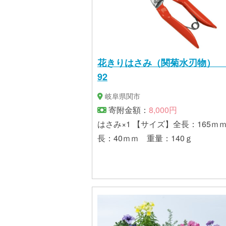
花きりはさみ（関菊水刃物） H
92
岐阜県関市
寄附金額：
8,000円
はさみ×1 【サイズ】全長：165ｍ
長：40ｍｍ 重量：140ｇ