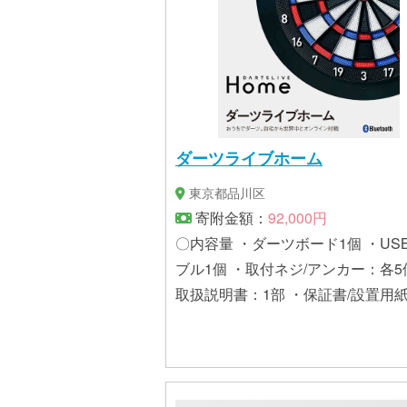
合、お申込みをキャンセルさせて
く可能性がございます。
ダーツライブホーム
東京都品川区
寄附金額：
92,000円
〇内容量 ・ダーツボード1個 ・US
ブル1個 ・取付ネジ/アンカー：各5
取扱説明書：1部 ・保証書/設置用紙
枚 〇製造地：中国 〇原材料：プラスチ
ック