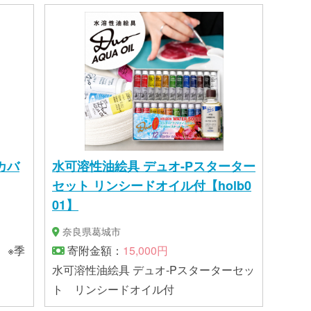
カバ
水可溶性油絵具 デュオ-Pスターター
セット リンシードオイル付【holb0
01】
奈良県葛城市
 ※季
寄附金額：
15,000円
水可溶性油絵具 デュオ-Pスターターセッ
ト リンシードオイル付