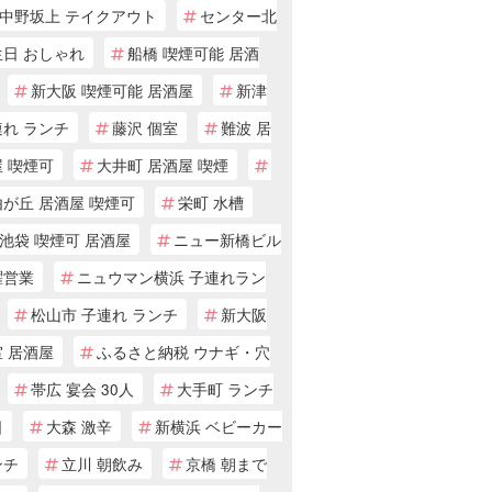
中野坂上 テイクアウト
センター北
生日 おしゃれ
船橋 喫煙可能 居酒
新大阪 喫煙可能 居酒屋
新津
連れ ランチ
藤沢 個室
難波 居
 喫煙可
大井町 居酒屋 喫煙
が丘 居酒屋 喫煙可
栄町 水槽
池袋 喫煙可 居酒屋
ニュー新橋ビル
曜営業
ニュウマン横浜 子連れラン
松山市 子連れ ランチ
新大阪
 居酒屋
ふるさと納税 ウナギ・穴
帯広 宴会 30人
大手町 ランチ
日
大森 激辛
新横浜 ベビーカー
ンチ
立川 朝飲み
京橋 朝まで