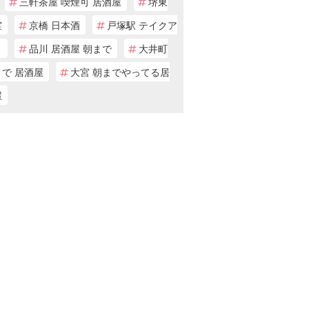
三軒茶屋 喫煙可 居酒屋
堺東
室
京橋 日本酒
戸塚駅 テイクア
ト
品川 居酒屋 朝まで
大井町
まで 居酒屋
大宮 朝までやってる居
屋