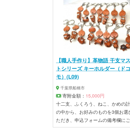
【職人手作り】革物語 干支マ
トシリーズ キーホルダー（ド
モ）(L09)
千葉県船橋市
寄附金額：
15,000円
十二支、ふくろう、ねこ、かめの計
の中から、お好みのものを3個お選
ただき、申込フォームの備考欄に
ください。 リングの直径…25mm マスコ