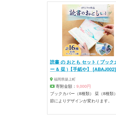
ット…H40 x W20 x D10 (mm)
読書 の おとも セット ( ブック
ー & 栞 )【手紙や】 [ABAJ002]
福岡県築上町
寄附金額：
9,000円
ブックカバー（8種類） 栞（8種類）
節によりデザインが変わります。