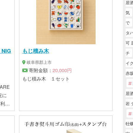
居
気
で
タバ
可 
 NIG
もじ積み木
チ
岐阜県郡上市
イ
寄附金額：
20,000円
赤
もじ積み木 １セット
MARE
居
況に
ご利用
岩
り記念
絡をさ
牡
い場