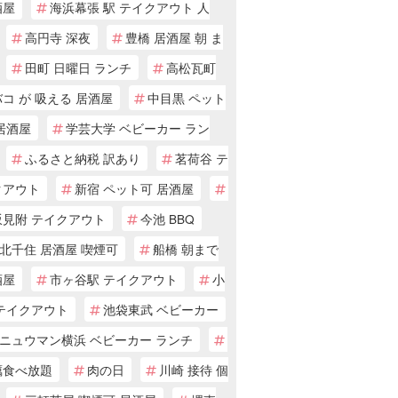
酒屋
海浜幕張 駅 テイクアウト 人
高円寺 深夜
豊橋 居酒屋 朝 ま
田町 日曜日 ランチ
高松瓦町
コ が 吸える 居酒屋
中目黒 ペット
居酒屋
学芸大学 ベビーカー ラン
ふるさと納税 訳あり
茗荷谷 テ
クアウト
新宿 ペット可 居酒屋
坂見附 テイクアウト
今池 BBQ
北千住 居酒屋 喫煙可
船橋 朝まで
酒屋
市ヶ谷駅 テイクアウト
小
 テイクアウト
池袋東武 ベビーカー
ニュウマン横浜 ベビーカー ランチ
蠣食べ放題
肉の日
川崎 接待 個