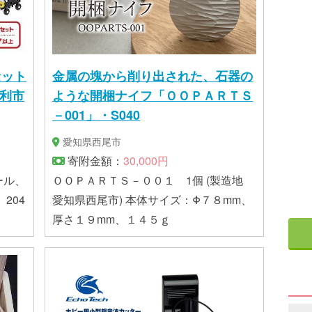
セット
金属の塊から削り出された、石器の
足利市
ような開梱ナイフ「ＯＯＰＡＲＴＳ
－001」・S040
愛知県西尾市
寄附金額：
30,000円
ール、
ＯＯＰＡＲＴＳ－００１ 1個 (製造地
、204
愛知県西尾市) 本体サイズ：Φ７８mm、
厚さ１９mm、１４５ｇ