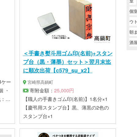
室
いただ
個
ウ
朝
酒
＜手書き熨斗用ゴム印(名前)+スタン
プ台（黒・薄墨）セット＞翌月末迄
に順次出荷【c579_su_x2】
Bケー
宮崎県高鍋町
個 ・
寄附金額：
25,000円
：1
【職人の手書きゴム印(名前)】1名分×1
【慶弔用スタンプ台】黒、薄黒の2色の
スタンプ台×1