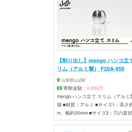
【削り出し】mengo ハンコ立て
リム（アルミ製） F20A-959
山形県山辺町
寄附金額：
6,000円
mengo ハンコ立て スリム（アルミ
個 ■材質：アルミ ■サイズ1：高さ約
m、幅約30mm ■サイズ2：穴の直径
9.3mm、深さ約19.3mm ■重さ：約75
加工：削り出し