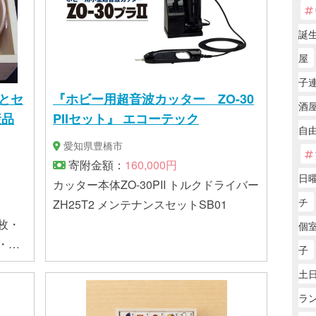
誕
屋
子
とセ
『ホビー用超音波カッター ZO-30
酒屋
産品
PIIセット』 エコーテック
自由
愛知県豊橋市
寄附金額：
160,000円
日
カッター本体ZO-30PII トルクドライバー
チ
ZH25T2 メンテナンスセットSB01
枚・
個室
・湯
子
土
ラ