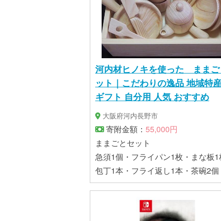
河内材ヒノキを使った ままご
ット｜こだわりの逸品 地域特
ギフト 自分用 人気 おすすめ
大阪府河内長野市
寄附金額：
55,000円
ままごとセット
急須1個・フライパン1枚・まな板1
包丁1本・フライ返し1本・茶碗2個
のみ2個・皿2枚・はし2膳、箱1個