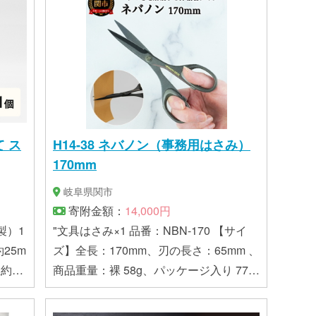
 ス
H14-38 ネバノン（事務用はさみ）
170mm
岐阜県関市
寄附金額：
14,000円
製）1
"文具はさみ×1 品番：NBN-170 【サイ
25m
ズ】全長：170mm、刃の長さ：65mm 、
約1
商品重量：裸 58g、パッケージ入り 77g
g ■
【素材】ブレード材質：ステンレス刃物
鋼 1K6、ハンドル素材：ABS樹脂、ビ