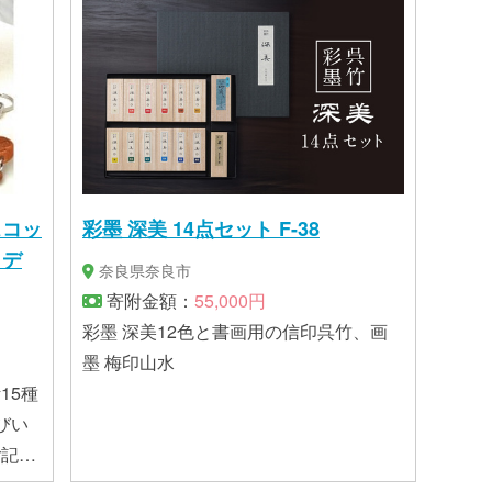
ス、ステンレスネジビス 包装形態：一丁
箱 （封筒タイプ）
スコッ
彩墨 深美 14点セット F-38
コデ
奈良県奈良市
寄附金額：
55,000円
彩墨 深美12色と書画用の信印呉竹、画
墨 梅印山水
15種
びい
ご記入