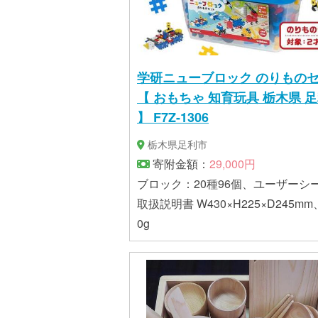
学研ニューブロック のりもの
【 おもちゃ 知育玩具 栃木県 
】 F7Z-1306
栃木県足利市
寄附金額：
29,000円
ブロック：20種96個、ユーザーシ
取扱説明書 W430×H225×D245mm
0g