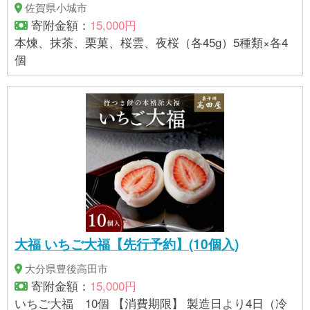
佐賀県小城市
寄附金額：
15,000円
本煉、抹茶、栗菓、桜雲、夜桜（各45g）5種類×各4
個
大福 いちご大福【先行予約】(10個入)
大分県豊後高田市
寄附金額：
15,000円
いちご大福 10個 【消費期限】 製造日より4日（冷