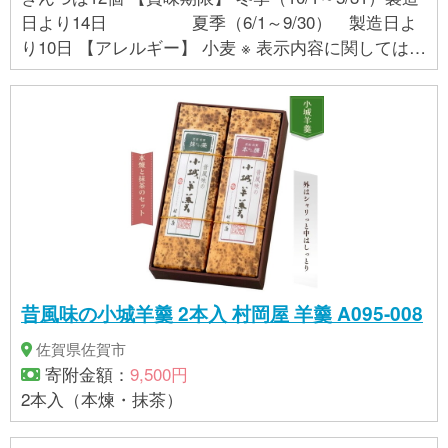
日より14日 夏季（6/1～9/30） 製造日よ
り10日 【アレルギー】 小麦 ※ 表示内容に関しては各
事業者の指定に基づき掲載しており、一切の内容を
保証するものではございません。 ※ご不明の点がござ
いましたら事業者まで直接お問い合わせ下さい。
昔風味の小城羊羹 2本入 村岡屋 羊羹 A095-008
佐賀県佐賀市
寄附金額：
9,500円
2本入（本煉・抹茶）