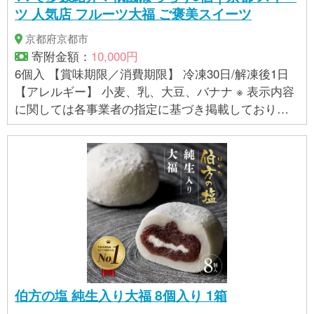
ツ 人気店 フルーツ大福 ご褒美スイーツ
京都府京都市
寄附金額：
10,000円
6個入 【賞味期限／消費期限】 冷凍30日/解凍後1日
【アレルギー】 小麦、乳、大豆、バナナ ※ 表示内容
に関しては各事業者の指定に基づき掲載しており、
一切の内容を保証するものではございません。 ※ご不
明の点がございましたら事業者まで直接お問い合わ
せ下さい。
伯方の塩 純生入り大福 8個入り 1箱