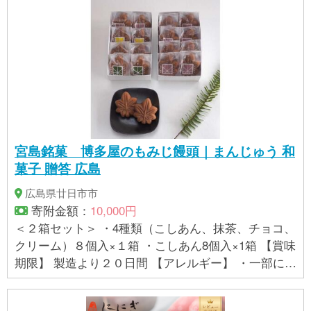
宮島銘菓 博多屋のもみじ饅頭｜まんじゅう 和
菓子 贈答 広島
広島県廿日市市
寄附金額：
10,000円
＜２箱セット＞ ・4種類（こしあん、抹茶、チョコ、
クリーム）８個入×１箱 ・こしあん8個入×1箱 【賞味
期限】 製造より２０日間 【アレルギー】 ・一部に小
麦・卵・乳成分・大豆を含む ・本品製造工場ではも
もを含む製品を製造している ※ 表示内容に関しては