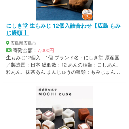
にしき堂 生もみじ 12個入詰合わせ【広島 もみ
じ饅頭 】
広島県広島市
寄附金額：
7,000円
生もみじ12個入 1個 ブランド名：にしき堂 原産国
／製造国：日本 総個数：12 あんの種類：こしあん、
粒あん、抹茶あん まんじゅうの種類：もみじまんじ
ゅう 産地（都道府県）：広島 アレルギー物質：卵、
大豆 製造者：株式会社にしき堂 広島県広島市東区
光町1丁目13‐23 【賞味期限】 製造から14日未満
【アレルギー】 卵、大豆 ※ 表示内容に関しては各事
業者の指定に基づき掲載しており、一切の内容を保
証するものではございません。 ※ご不明の点がござい
ましたら事業者まで直接お問い合わせ下さい。