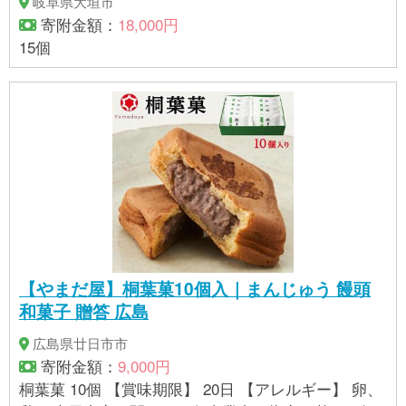
岐阜県大垣市
寄附金額：
18,000円
15個
【やまだ屋】桐葉菓10個入｜まんじゅう 饅頭
和菓子 贈答 広島
広島県廿日市市
寄附金額：
9,000円
桐葉菓 10個 【賞味期限】 20日 【アレルギー】 卵、