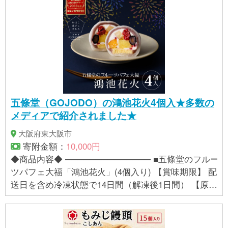
五條堂（GOJODO）の鴻池花火4個入★多数の
メディアで紹介されました★
大阪府東大阪市
寄附金額：
10,000円
◆商品内容◆ ────────────── ■五條堂のフルー
ツパフェ大福「鴻池花火」(4個入り) 【賞味期限】 配
送日を含め冷凍状態で14日間（解凍後1日間） 【原材
料】 砂糖、餅粉、小豆生餡、パイナップル、バナ
ナ、オレンジ、ブルーベリー、フランボワーズ、生
クリーム、卵、米粉、米油、でんぷん／トレハロー