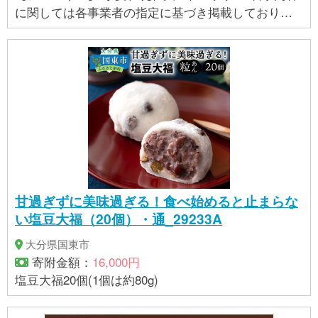
込み下さい。 ※12月頃から5月頃発送分につきまして
に関しては各事業者の指定に基づき掲載しており、
は、いちご大福 6ヶ入でのお届けになります。 ※果物
一切の内容を保証するものではございません。 ※ご不
の仕入れ状況によりましては、単一の果物になる場
明の点がございましたら事業者まで直接お問い合わ
合がございます。 ※1ヶあたりの重さは中のフルーツ
せ下さい。
によって異なります。 ※冷蔵でのお届けとなります。
※お申込時の決済手段は、『オンライン決済限定』と
なります。 ※その他の払込方法をご選択いただいても
受付が出来ませんので何卒ご了承ください。 ※商品到
着後は、必ず冷蔵庫で保存し、出来る限りお早めに
お召上がりください。 【加工地】 大阪府藤井寺市
甘過ぎずに美味過ぎる！食べ始めると止まらな
い塩豆大福（20個）・通_29233A
大分県国東市
寄附金額：
16,000円
塩豆大福20個(1個は約80g)