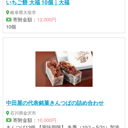
いちご餅 大福 10個｜大福
岐阜県大垣市
寄附金額：
12,000円
10個
中田屋の代表銘菓きんつばの詰め合わせ
石川県金沢市
寄附金額：
10,000円
きんつば12個 【賞味期限】 冬季（10/1～5/31）製造