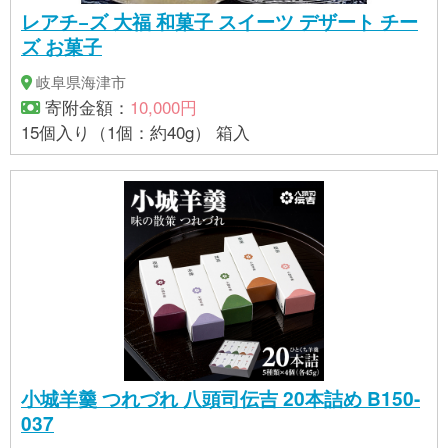
レアチ−ズ 大福 和菓子 スイーツ デザート チー
ズ お菓子
岐阜県海津市
寄附金額：
10,000円
15個入り（1個：約40g） 箱入
小城羊羹 つれづれ 八頭司伝吉 20本詰め B150-
037