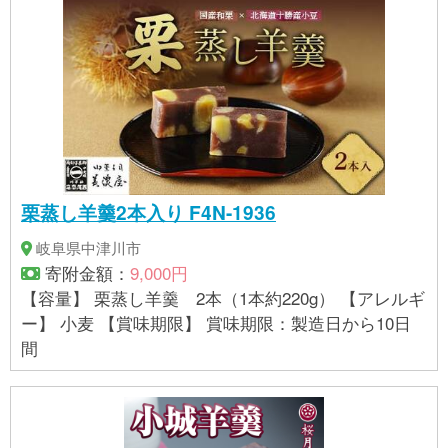
栗蒸し羊羹2本入り F4N-1936
岐阜県中津川市
寄附金額：
9,000円
【容量】 栗蒸し羊羹 2本（1本約220g） 【アレルギ
ー】 小麦 【賞味期限】 賞味期限：製造日から10日
間