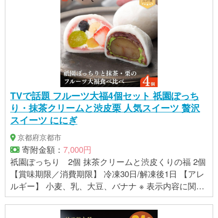
各事業者の指定に基づき掲載しており、一切の内容
を保証するものではございません。 ※ご不明の点がご
ざいましたら事業者まで直接お問い合わせ下さい。
TVで話題 フルーツ大福4個セット 祇園ぽっち
り・抹茶クリームと渋皮栗 人気スイーツ 贅沢
スイーツ ににぎ
京都府京都市
寄附金額：
7,000円
祇園ぽっちり 2個 抹茶クリームと渋皮くりの福 2個
【賞味期限／消費期限】 冷凍30日/解凍後1日 【アレ
ルギー】 小麦、乳、大豆、バナナ ※ 表示内容に関し
ては各事業者の指定に基づき掲載しており、一切の
内容を保証するものではございません。 ※ご不明の点