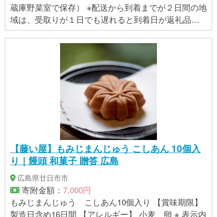
蔵庫野菜室で保存） ※配送から到着までが２日間の地
域は、受取りが１日でも遅れると到着日が返礼品の
消費期限日となります。 ※また、最短で受取った場合
でも、餅生地の性質上固くなる場合がございますの
で到着日当日にお召し上がりいただくことをおすす
めします。 上記のことをご理解の上、お申込みくだ
さい。 【アレルギー品目】 アレルギー品目なし
【藤い屋】もみじまんじゅう こしあん 10個入
り｜饅頭 和菓子 贈答 広島
広島県廿日市市
寄附金額：
7,000円
もみじまんじゅう こしあん10個入り 【賞味期限】
製造日含め16日間 【アレルギー】 小麦、卵 ※ 表示内