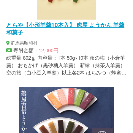
とらや【小形羊羹10本入】 虎屋 ようかん 羊羹
和菓子
群馬県昭和村
寄附金額：
12,000円
総重量 602ｇ 内容量：1本 50g×10本 夜の梅（小倉羊
羹） おもかげ（黒砂糖入羊羹） 新緑（抹茶入羊羹）
空の旅（白小豆入羊羹）以上各2本 はちみつ（蜂蜜入
羊羹）1本 和紅茶（和紅茶入羊羹）1本 ■賞味期限 製
造から1年 ■アレルギー品目 特定原材料8品目は使
用していません 特定原材料に準ずるもの20品目は使
用していません