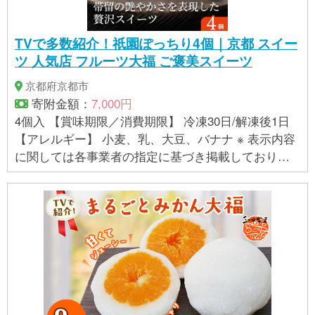
TVで多数紹介！祇園ぽっちり4個｜京都 スイー
ツ 人気店 フルーツ大福 ご褒美スイーツ
京都府京都市
寄附金額：
7,000円
4個入 【賞味期限／消費期限】 冷凍30日/解凍後1日
【アレルギー】 小麦、乳、大豆、バナナ ※ 表示内容
に関しては各事業者の指定に基づき掲載しており、
一切の内容を保証するものではございません。 ※ご不
明の点がございましたら事業者まで直接お問い合わ
せ下さい。