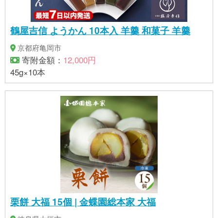
鶴屋吉信 ようかん 10本入 羊羹 和菓子 羊羹
京都府亀岡市
寄附金額：
12,000円
45g×10本
栗餅 大福 15個 | 金蝶園総本家 大福