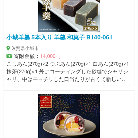
小城羊羹 5本入り 羊羹 和菓子 B140-061
佐賀県小城市
寄附金額：
14,000円
こしあん(270g)×2 つぶあん(270g)×1 白あん(270g)×1
抹茶(270g)×1 外はコーティングした砂糖でシャリシ
ャリ、中はモッチリした口当たりが古くて新しい小
城羊羹の感覚です。お茶のお供として今も変わらな
い人気の和菓子です。