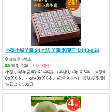
がございましたら事業者まで直接お問い合わせ下さ
い。
小型小城羊羹 24本詰 羊羹 和菓子 B140-058
佐賀県小城市
寄附金額：
14,000円
小型小城羊羹40gX24本詰 （本練り40g X 6本、抹茶4
0g X 6本、小倉40g X 6本、紅煉 X 6本） 賞味期限/製
造日より365日