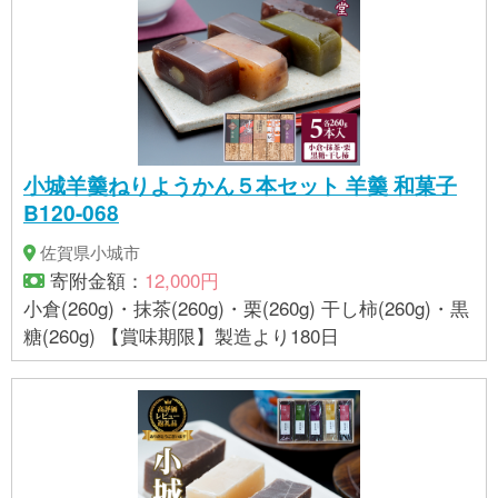
小城羊羹ねりようかん５本セット 羊羹 和菓子
B120-068
佐賀県小城市
寄附金額：
12,000円
小倉(260g)・抹茶(260g)・栗(260g) 干し柿(260g)・黒
糖(260g) 【賞味期限】製造より180日