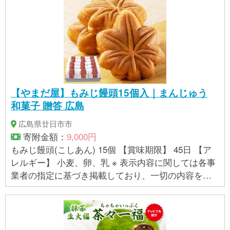
ス（一部に乳成分・卵・バナナ・オレンジを含む）
／栄養成分表示（100ｇ当たり）エネルギー213kcal
たんぱく質3.0ｇ 脂質3.5ｇ 炭水化物42.3ｇ 食
塩相当量0.02ｇ（推定値） 【アレルギー表示】 卵、
乳、オレンジ、バナナ ■地場産品基準：3号 東大阪市
内において返礼品等の製造、加工その他の工程のう
ち主要な部分を行うことにより相応の付加価値が生
【やまだ屋】もみじ饅頭15個入｜まんじゅう
じているものであること。 価値の算出方法：総務大
和菓子 贈答 広島
臣が定める標準的な算出方法（価格ベース） 区域内
工程：製品化に必要な全ての工程（鴻池花火の製
広島県廿日市市
造、冷凍） ※付加価値の中に実質的な変更を加える加
寄附金額：
9,000円
工に該当しないものは含まれていない
もみじ饅頭(こしあん) 15個 【賞味期限】 45日 【ア
レルギー】 小麦、卵、乳 ※ 表示内容に関しては各事
業者の指定に基づき掲載しており、一切の内容を保
証するものではございません。 ※ご不明の点がござい
ましたら事業者まで直接お問い合わせ下さい。