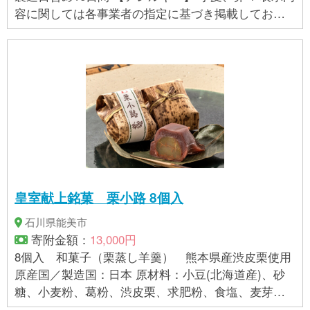
容に関しては各事業者の指定に基づき掲載してお
り、一切の内容を保証するものではございません。 ※
ご不明の点がございましたら事業者まで直接お問い
合わせ下さい。
皇室献上銘菓 栗小路 8個入
石川県能美市
寄附金額：
13,000円
8個入 和菓子（栗蒸し羊羹） 熊本県産渋皮栗使用
原産国／製造国：日本 原材料：小豆(北海道産)、砂
糖、小麦粉、葛粉、渋皮栗、求肥粉、食塩、麦芽
糖、寒天（一部に小麦を含む） 【賞味期限】 発送日