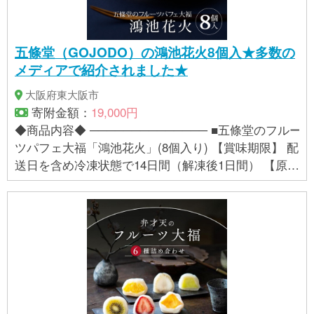
五條堂（GOJODO）の鴻池花火8個入★多数の
メディアで紹介されました★
大阪府東大阪市
寄附金額：
19,000円
◆商品内容◆ ────────────── ■五條堂のフルー
ツパフェ大福「鴻池花火」(8個入り) 【賞味期限】 配
送日を含め冷凍状態で14日間（解凍後1日間） 【原材
料】 砂糖、餅粉、小豆生餡、パイナップル、バナ
ナ、オレンジ、ブルーベリー、フランボワーズ、生
クリーム、卵、米粉、米油、でんぷん／トレハロー
ス（一部に乳成分・卵・バナナ・オレンジを含む）
／栄養成分表示（100ｇ当たり）エネルギー213kcal
たんぱく質3.0ｇ 脂質3.5ｇ 炭水化物42.3ｇ 食
塩相当量0.02ｇ（推定値） 【アレルギー表示】 卵、
乳、オレンジ、バナナ ■地場産品基準：3号 東大阪市