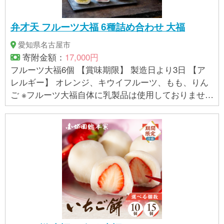
内において返礼品等の製造、加工その他の工程のう
ち主要な部分を行うことにより相応の付加価値が生
弁才天 フルーツ大福 6種詰め合わせ 大福
じているものであること。 価値の算出方法：総務大
臣が定める標準的な算出方法（価格ベース） 区域内
愛知県名古屋市
工程：製品化に必要な全ての工程（鴻池花火の製
寄附金額：
17,000円
造、冷凍） ※付加価値の中に実質的な変更を加える加
フルーツ大福6個 【賞味期限】 製造日より3日 【ア
工に該当しないものは含まれていない
レルギー】 オレンジ、キウイフルーツ、もも、りん
ご ※フルーツ大福自体に乳製品は使用しておりません
が、同じ製造所で乳製品をふくむ製品を使用してお
ります。 ※ 表示内容に関しては各事業者の指定に基
づき掲載しており、一切の内容を保証するものでは
ございません。 ※ご不明の点がございましたら事業者
まで直接お問い合わせ下さい。