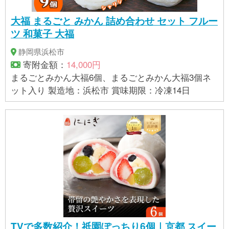
大福 まるごと みかん 詰め合わせ セット フルー
ツ 和菓子 大福
静岡県浜松市
寄附金額：
14,000円
まるごとみかん大福6個、まるごとみかん大福3個ネ
ット入り 製造地：浜松市 賞味期限：冷凍14日
TVで多数紹介！祇園ぽっちり6個｜京都 スイー