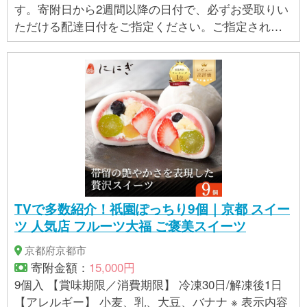
す。寄附日から2週間以降の日付で、必ずお受取りい
ただける配達日付をご指定ください。ご指定された
お届け日付の変更はできかねます。 ※配送時間はお受
けできません。 ※提供事業者が水曜日定休のため、木
曜日指定は承れません。また、GWやお盆、年末年始
もお受けできません。 ※悪天候や、物流状況により遅
延が発生する場合がございます。その場合はご指定
頂いた配送日付に間に合わない可能性がございます
ので、予めご了承お願いいたします。 ※長期不在等の
お客様都合により、お受取りできなかった場合の返
品・再送はお受けできません。お受け取りいいただ
けないまま消費期限が過ぎてしまった場合は、配送
TVで多数紹介！祇園ぽっちり9個｜京都 スイー
業者にて破棄させていただきます。 ※消費期限上、北
ツ 人気店 フルーツ大福 ご褒美スイーツ
海道・沖縄県・青森県・岩手県・秋田県・山形県・
沖縄・離島エリアにお住まいの方へは、配送ができ
京都府京都市
かねますのでご注意ください。 ※発送時期により詰め
寄附金額：
15,000円
合わせの内容が変更となります。 ※詰め合わせの内容
9個入 【賞味期限／消費期限】 冷凍30日/解凍後1日
についてはご指定できませんので、ご了承の上お申
【アレルギー】 小麦、乳、大豆、バナナ ※ 表示内容