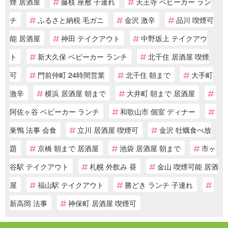
煙 居酒屋
藤枝 座敷 子連れ
天王寺 ベビーカー ラン
チ
ふるさと納税 毛ガニ
金沢 激辛
品川 喫煙可
能 居酒屋
神田 テイクアウト
中野坂上 テイクアウ
ト
新大久保 ベビーカー ランチ
北千住 居酒屋 喫煙
可
門前仲町 24時間営業
北千住 朝まで
大手町
激辛
横浜 居酒屋 朝まで
大井町 朝まで 居酒屋
阿佐ヶ谷 ベビーカー ランチ
和歌山市 個室 ディナー
巣鴨 法事 会食
立川 居酒屋 喫煙可
金沢 牡蠣食べ放
題
京橋 朝まで 居酒屋
池袋 居酒屋 朝まで
市ヶ
谷駅 テイクアウト
札幌 外飲み 昼
金山 喫煙可能 居酒
屋
福山駅 テイクアウト
勝どき ランチ 子連れ
新高岡 法事
神保町 居酒屋 喫煙可