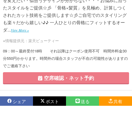
を変えたい・似合うデザインが分からない・・・お悩みに沿っ
たスタイルをご提供☆彡 「骨格×髪質」を見極め、計算しつく
されたカット技術をご提供します☆彡ご自宅でのスタイリング
も楽々だから嬉しい♪♪ 一人ひとりの骨格にフィットするオー
ダ...
View More »
※情報提供元：楽天ビューティー
09：00～最終受付18時 それ以降はクーポン使用不可 時間外料金30
分550円かかります。時間外の場合スタッフが不在の可能性がありますの
でご連絡下さい
空席確認・ネット予約
シェア
ポスト
送る
共有