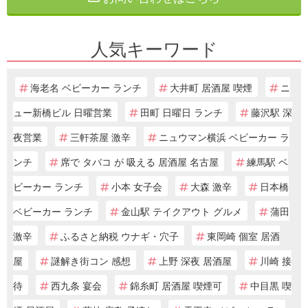
人気キーワード
海老名 ベビーカー ランチ
大井町 居酒屋 喫煙
ニ
ュー新橋ビル 日曜営業
田町 日曜日 ランチ
藤沢駅 深
夜営業
三軒茶屋 激辛
ニュウマン横浜 ベビーカー ラ
ンチ
席で タバコ が 吸える 居酒屋 名古屋
練馬駅 ベ
ビーカー ランチ
小本 女子会
大森 激辛
日本橋
ベビーカー ランチ
金山駅 テイクアウト グルメ
蒲田
激辛
ふるさと納税 ウナギ・穴子
東岡崎 個室 居酒
屋
謎解き街コン 感想
上野 深夜 居酒屋
川崎 接
待
西九条 宴会
錦糸町 居酒屋 喫煙可
中目黒 喫