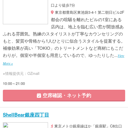
口より徒歩7分
東京都豊島区東池袋3-4-1 第二朝日ビル2F
都会の喧騒を離れたビルの1室にある
店内は、地上を臨む広い窓が開放感あ
ふれる雰囲気。熟練のスタイリストが丁寧なカウンセリングの
もと、髪質や骨格から1人ひとりに似合うスタイルを提案する。
補修効果が高い「TOKIO」のトリートメントなど商材にもこだ
わりが。個室や半個室も用意しているので、ゆったりした...
View
More »
※情報提供元：OZmall
10:00～21:00
空席確認・ネット予約
ShellBear銀座四丁目
東京メトロ銀座線ほか「銀座駅」C8出口