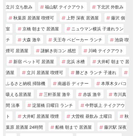
立川 立ち飲み
福山駅 テイクアウト
下北沢 外飲み
秋葉原 居酒屋 喫煙可
上野 深夜 居酒屋
藤沢 個
室
京橋 朝まで 居酒屋
ニュウマン横浜 子連れラン
チ
大森 激辛
天王寺 ベビーカー ランチ
池袋 喫
煙可 居酒屋
謎解き街コン 感想
川崎 テイクアウト
新宿 ペット可 居酒屋
北浜 水槽
大井町 朝まで 居
酒屋
立川 居酒屋 喫煙可
勝どき ランチ 子連れ
ふるさと納税 掃除機
南越谷 ディナー
本厚木タバコ
吸える居酒屋
三軒茶屋 激辛
赤坂 激辛
市川真
間 法事
淀屋橋 日曜日 ランチ
中野坂上 テイクアウ
ト
大井町 居酒屋 喫煙
大曽根 昼飲み 土曜日
秋
葉原 居酒屋 24時間
船橋 朝まで 居酒屋
藤沢駅 深夜