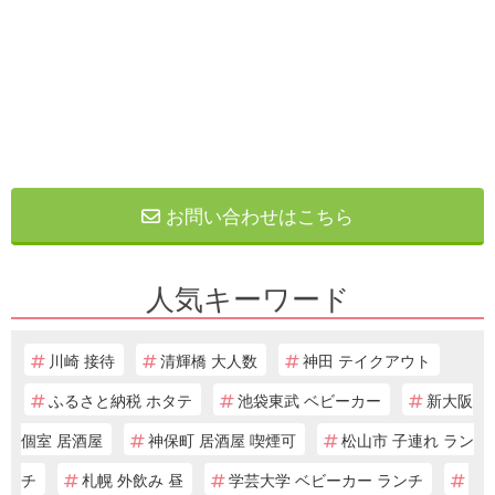
お問い合わせはこちら
人気キーワード
川崎 接待
清輝橋 大人数
神田 テイクアウト
ふるさと納税 ホタテ
池袋東武 ベビーカー
新大阪
個室 居酒屋
神保町 居酒屋 喫煙可
松山市 子連れ ラン
チ
札幌 外飲み 昼
学芸大学 ベビーカー ランチ