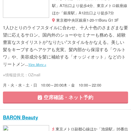
駅」A7出口より徒歩4分、東京メトロ銀座線
ほか「銀座駅」A12出口より徒歩7分
東京都中央区銀座1-20-11Boru G1 3F
1人ひとりのライフスタイルに合わせ、十人十色のさまざまな要
望に応えるサロン。国内外のショーやセミナーも務める、経験
豊富なスタイリストが“なりたい”スタイルをかなえる。美しい
髪をキープするヘアケアも充実。髪内部から保湿する「ウルト
ワ」や、美容成分を髪に補給する「オッジィオット」などのト
リートメン...
View More »
※情報提供元：OZmall
月・火・水・土・日 10:00～20:00木・金 10:00～22:00
空席確認・ネット予約
BARON Beauty
東京メトロ副都心線ほか「池袋駅」35番出