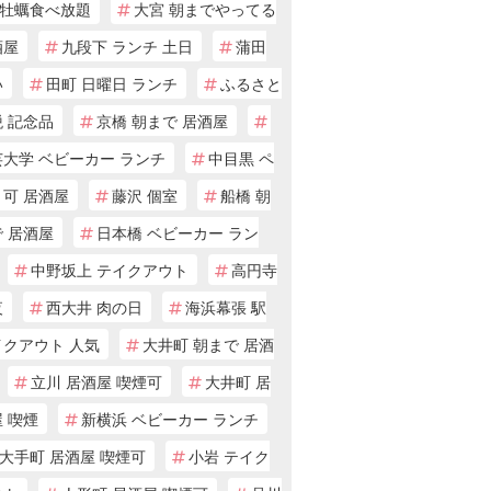
牡蠣食べ放題
大宮 朝までやってる
酒屋
九段下 ランチ 土日
蒲田
い
田町 日曜日 ランチ
ふるさと
 記念品
京橋 朝まで 居酒屋
芸大学 ベビーカー ランチ
中目黒 ペ
ト可 居酒屋
藤沢 個室
船橋 朝
 居酒屋
日本橋 ベビーカー ラン
中野坂上 テイクアウト
高円寺
夜
西大井 肉の日
海浜幕張 駅
イクアウト 人気
大井町 朝まで 居酒
立川 居酒屋 喫煙可
大井町 居
 喫煙
新横浜 ベビーカー ランチ
大手町 居酒屋 喫煙可
小岩 テイク