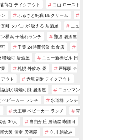
茗荷谷 テイクアウト
白山 ロースト
キン
ふるさと納税 BBクリーム
瓦町 タバコ が 吸える 居酒屋
ニュ
マン横浜 子連れランチ
難波 居酒屋
煙可
千葉 24時間営業 飲食店
 喫煙可 居酒屋
ニュー新橋ビル 日
営業
札幌 外飲み 昼
戸塚駅 テ
クアウト
赤坂見附 テイクアウト
福山駅 喫煙可能 居酒屋
ニュウマン
 ベビーカー ランチ
水道橋 ランチ
日
天王寺 ベビーカー ランチ
帯
宴会 30人
自由が丘 居酒屋 喫煙可
新大阪 個室 居酒屋
立川 朝飲み