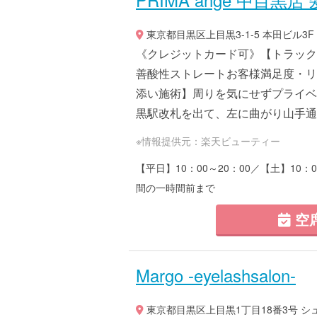
東京都目黒区上目黒3-1-5 本田ビル3F
《クレジットカード可》【トラックオ
善酸性ストレートお客様満足度・リ
添い施術】周りを気にせずプライベ
黒駅改札を出て、左に曲がり山手通り
※情報提供元：楽天ビューティー
【平日】10：00～20：00／【土】10：
間の一時間前まで
空
Margo -eyelashsalon-
東京都目黒区上目黒1丁目18番3号 シ