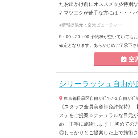
たお出かけ前にオススメ☆彡特別な
♪ マツエクが苦手な方には・・・パ
※情報提供元：楽天ビューティー
9：00～20：00 予約枠が空いてい
確定となります。あらかじめご了承下さ
空
シリーラッシュ自由が
東京都目黒区自由が丘1-7-3 自由が丘
《スタッフ全員美容師免許保持》 
ステをご提案☆ナチュラルな目元が
め、丁寧に施術します！ 初めての
◎しっかりとご提案した上で施術させ