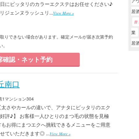
ア
日にピッタリのカラーエクステはお任せください♪
居
リジェンヌラッシュリ...
View More »
業
てもお取りできない場合があります。確定メールが届き次第予約
居
い。
席確認・ネット予約
丘南口
第1マンション304
【太さやカールの違いで、アナタにピッタリのエク
好評♪】 お客様一人ひとりのまつ毛の状態を見極
方もお得にまつエクへ挑戦できるメニューをご用意
ていただきます◎ ...
View More »