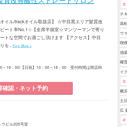
チ
イル/trackオイル取扱店】 ☆中目黒エリア髪質改
高松
ピート率No.1☆【全席半個室☆マンツーマンで寄り
ウ
ートな空間でお過ごし頂けます 【アクセス】中目
喫
を...
View More »
池袋
曜
00～19：00/【日祝】10：00～18：00 受付時間は閉店時
イ
席確認・ネット予約
横浜
土
広 
ュウビル205号室