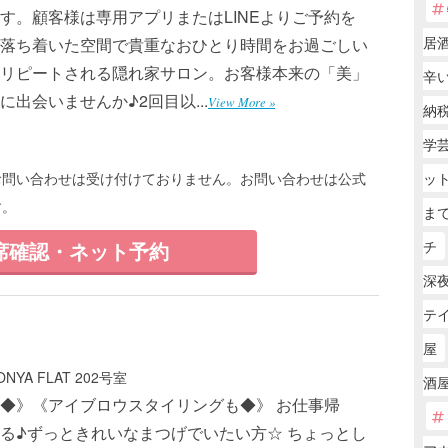
す。顧客様は専用アプリまたはLINEよりご予約を
居
落ち着いた空間で貴重なおひとり時間をお過ごしい
リピートされる隠れ家サロン。お客様本来の「美」
辛
出会いませんか♪2回目以...
View More »
納税
学
約、お問い合わせは受け付けておりません。お問い合わせは公式
ッ
す。
まで
席確認・ネット予約
チ
深
テ
屋
A FLAT 202号室
酒屋
◆》《アイブロウスタイリングも◆》 お仕事帰
る♪ずっときれいなまつげでいたい方☆ ちょっとし