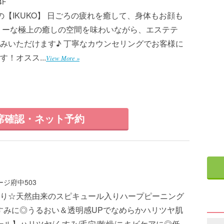
4F
【IKUKO】 日ごろの疲れを癒して、身体もお顔も
リーな極上の癒しの空間を味わいながら、エステテ
みいただけます♪ 丁寧なカウンセリングでお客様に
！オスス...
View More »
席確認・ネット予約
ージ府中503
り☆天然由来のスピキュール入りハープピーニング
くすみに◎うるおい＆透明感UPでなめらかハリツヤ肌
ール】ハリツヤ/くすみ/毛穴/乾燥/ニキビケアに◎低