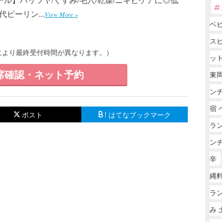
ピーリン...
View More »
ベ
ス
ーにより最終受付時間が異なります。）
ッ
席確認・ネット予約
東岡
ン
宿 
ポスト
! はてなブックマーク
ラ
ン
辛
縄
ラ
み 