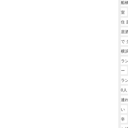
船橋
室
住 
居
で 
横浜
ラ
ー
ラ
0人
連れ
い
辛