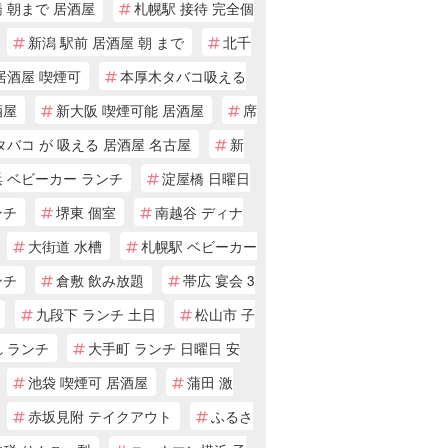
 朝まで 居酒屋
札幌駅 接待 完全個
新潟 駅前 居酒屋 朝 まで
北千
居酒屋 喫煙可
本厚木タバコ吸える
酒屋
新大阪 喫煙可能 居酒屋
席
タバコ が 吸える 居酒屋 名古屋
新
 ベビーカー ランチ
淀屋橋 日曜日
ンチ
堺東 個室
南越谷 ディナ
大街道 水槽
札幌駅 ベビーカー
ンチ
倉敷 飲み放題
帯広 宴会 3
九段下 ランチ 土日
松山市 子
 ランチ
大手町 ランチ 日曜日 安
池袋 喫煙可 居酒屋
蒲田 激
赤坂見附 テイクアウト
ふるさ