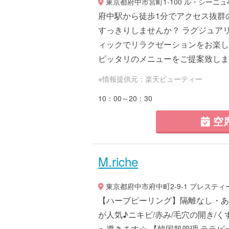
東京都府中市宮町1-100 ル・シーニュ
府中駅から徒歩1分でアクセス抜群の
すっきりしませんか？ ラグジュア
ィックでリラクゼーションをお楽し
ピッタリのメニューをご提案致します
※情報提供元：楽天ビューティー
10：00～20：30
空
M.riche
東京都府中市府中町2-9-1 プレスティ
【ハーブピーリング】隔離なし・あ
が人気♪ニキビ/赤み/毛穴の開き/
へ導きます☆ 【韓国肌管理 ララピ