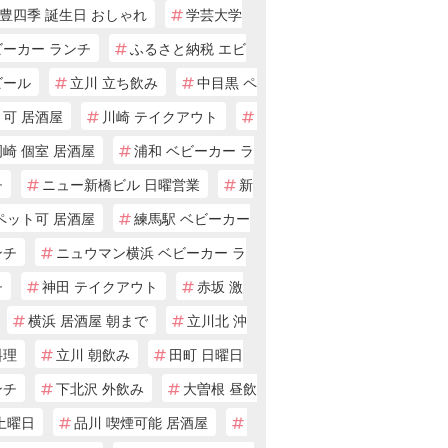
豊四季 誕生日 おしゃれ
学芸大学
ビーカー ランチ
ふるさと納税 エビ
ビール
立川 立ち飲み
中目黒 ペ
ト可 居酒屋
川崎 テイクアウト
崎 個室 居酒屋
浦和 ベビーカー ラ
チ
ニュー新橋ビル 日曜営業
新
ペット可 居酒屋
練馬駅 ベビーカー
ンチ
ニュウマン横浜 ベビーカー ラ
チ
神田 テイクアウト
赤坂 激
横浜 居酒屋 朝まで
立川北 沖
料理
立川 朝飲み
田町 日曜日
ンチ
下北沢 外飲み
大曽根 昼飲
土曜日
品川 喫煙可能 居酒屋