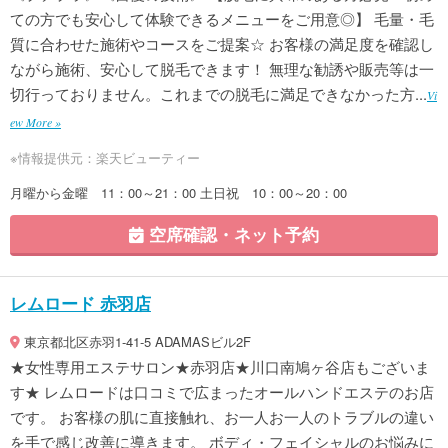
ての方でも安心して体験できるメニューをご用意◎】 毛量・毛
質に合わせた施術やコースをご提案☆ お客様の満足度を確認し
ながら施術、安心して脱毛できます！ 無理な勧誘や販売等は一
切行っておりません。これまでの脱毛に満足できなかった方...
Vi
ew More »
※情報提供元：楽天ビューティー
月曜から金曜 11：00～21：00 土日祝 10：00～20：00
空席確認・ネット予約
レムロード 赤羽店
東京都北区赤羽1-41-5 ADAMASビル2F
★女性専用エステサロン★赤羽店★川口南鳩ヶ谷店もございま
す★ レムロードは口コミで広まったオールハンドエステのお店
です。 お客様の肌に直接触れ、お一人お一人のトラブルの違い
を手で感じ改善に導きます。 ボディ・フェイシャルのお悩みに