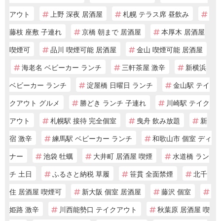
アウト
上野 深夜 居酒屋
札幌 テラス席 昼飲み
藤枝 座敷 子連れ
京橋 朝まで 居酒屋
本厚木 居酒屋
喫煙可
品川 喫煙可能 居酒屋
金山 喫煙可能 居酒屋
海老名 ベビーカー ランチ
三軒茶屋 激辛
新横浜
ベビーカー ランチ
淀屋橋 日曜日 ランチ
金山駅 テイ
クアウト グルメ
勝どき ランチ 子連れ
川崎駅 テイク
アウト
札幌駅 接待 完全個室
曳舟 飲み放題
新
宿 激辛
練馬駅 ベビーカー ランチ
和歌山市 個室 ディ
ナー
池袋 牡蠣
大井町 居酒屋 喫煙
水道橋 ラン
チ 土日
ふるさと納税 草履
笹貫 全面禁煙
北千
住 居酒屋 喫煙可
新大阪 個室 居酒屋
藤沢 個室
姫路 激辛
川西能勢口 テイクアウト
秋葉原 居酒屋 喫