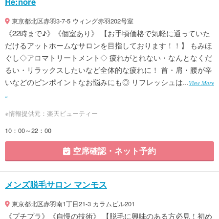
Re:nore
東京都北区赤羽3-7-5 ウィング赤羽202号室
《22時まで♪》《個室あり》 【お手頃価格で気軽に通っていた
だけるアットホームなサロンを目指しております！！】 もみほ
ぐし◇アロマトリートメント◇ 疲れがとれない・なんとなくだ
るい・リラックスしたいなど全体的な疲れに！ 首・肩・腰が辛
いなどのピンポイントなお悩みにも◎ リフレッシュは...
View More
»
※情報提供元：楽天ビューティー
10：00～22：00
空席確認・ネット予約
メンズ脱毛サロン マンモス
東京都北区赤羽南1丁目21-3 カラムビル201
《プチプラ》《自慢の技術》 【脱毛に興味のある方必見！初め