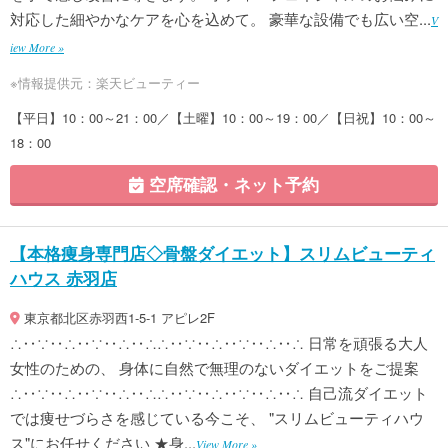
対応した細やかなケアを心を込めて。 豪華な設備でも広い空...
V
iew More »
※情報提供元：楽天ビューティー
【平日】10：00～21：00／【土曜】10：00～19：00／【日祝】10：00～
18：00
空席確認・ネット予約
【本格痩身専門店◇骨盤ダイエット】スリムビューティ
ハウス 赤羽店
東京都北区赤羽西1-5-1 アピレ2F
∴‥∵‥∴‥∵‥∴‥∴∴‥∵‥∴‥∵‥∴‥∴ 日常を頑張る大人
女性のための、 身体に自然で無理のないダイエットをご提案
∴‥∵‥∴‥∵‥∴‥∴∴‥∵‥∴‥∵‥∴‥∴ 自己流ダイエット
では痩せづらさを感じている今こそ、 "スリムビューティハウ
ス"にお任せください ★身...
View More »