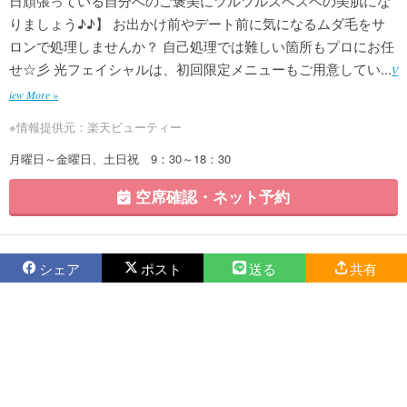
日頑張っている自分へのご褒美にツルツルスベスベの美肌にな
りましょう♪♪】 お出かけ前やデート前に気になるムダ毛をサ
ロンで処理しませんか？ 自己処理では難しい箇所もプロにお任
せ☆彡 光フェイシャルは、初回限定メニューもご用意してい...
V
iew More »
※情報提供元：楽天ビューティー
月曜日～金曜日、土日祝 9：30～18：30
空席確認・ネット予約
シェア
ポスト
送る
共有