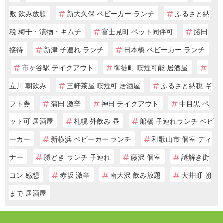
敷 飲み放題
新大久保 ベビーカー ランチ
ふるさと納
税 梅干・漬物・キムチ
富士見町 ペット同伴可
勝田
接待
新津 子連れ ランチ
日本橋 ベビーカー ランチ
市ヶ谷駅 テイクアウト
御徒町 喫煙可能 居酒屋
立川 朝飲み
三軒茶屋 喫煙可 居酒屋
ふるさと納税 ギ
フト券
蒲田 激辛
神田 テイクアウト
中目黒 ペ
ット可 居酒屋
札幌 外飲み 昼
船橋 子連れランチ ベビ
ーカー
新横浜 ベビーカー ランチ
和歌山市 個室 ディ
ナー
勝どき ランチ 子連れ
藤沢 個室
謎解き街
コン 感想
赤坂 激辛
南大沢 飲み放題
大井町 朝
まで 居酒屋