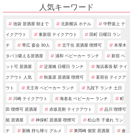
人気キーワード
池袋 居酒屋 朝まで
北新横浜 ホテル
中野坂上 テ
イクアウト
東新宿 テイクアウト
田町 日曜日 ラン
チ
帯広 宴会 30人
北千住 居酒屋 喫煙可
本厚木
タバコ吸える居酒屋
浦和 ベビーカー ランチ
新宿 ペ
ット可 居酒屋
淀屋橋 日曜日 ランチ
海浜幕張 駅 テイ
クアウト 人気
秋葉原 居酒屋 喫煙可
茗荷谷 テイクア
ウト
天王寺 ベビーカー ランチ
九段下 ランチ 土日
川崎 テイクアウト
海老名 ベビーカー ランチ
町
田 喫煙可 居酒屋
赤坂見附 テイクアウト
品川 喫煙可
能 居酒屋
神保町 居酒屋 喫煙可
松山市 子連れ ラン
チ
新橋 持ち帰り グルメ
東岡崎 個室 居酒屋
倉