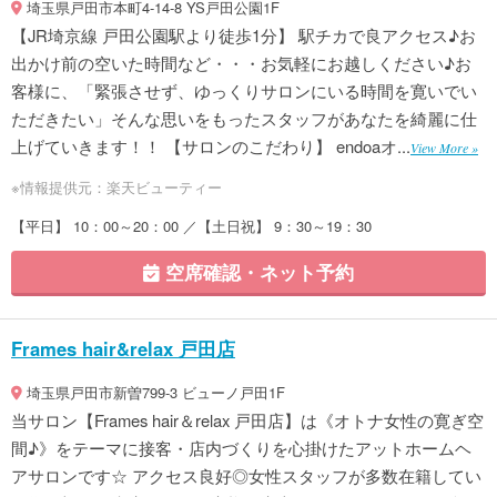
埼玉県戸田市本町4-14-8 YS戸田公園1F
【JR埼京線 戸田公園駅より徒歩1分】 駅チカで良アクセス♪お
出かけ前の空いた時間など・・・お気軽にお越しください♪お
客様に、「緊張させず、ゆっくりサロンにいる時間を寛いでい
ただきたい」そんな思いをもったスタッフがあなたを綺麗に仕
上げていきます！！ 【サロンのこだわり】 endoaオ...
View More »
※情報提供元：楽天ビューティー
【平日】 10：00～20：00 ／【土日祝】 9：30～19：30
空席確認・ネット予約
Frames hair&relax 戸田店
埼玉県戸田市新曽799-3 ビューノ戸田1F
当サロン【Frames hair＆relax 戸田店】は《オトナ女性の寛ぎ空
間♪》をテーマに接客・店内づくりを心掛けたアットホームヘ
アサロンです☆ アクセス良好◎女性スタッフが多数在籍してい