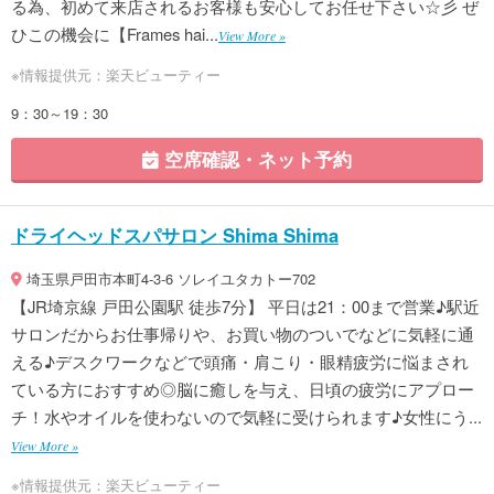
る為、初めて来店されるお客様も安心してお任せ下さい☆彡 ぜ
ひこの機会に【Frames hai...
View More »
※情報提供元：楽天ビューティー
9：30～19：30
空席確認・ネット予約
ドライヘッドスパサロン Shima Shima
埼玉県戸田市本町4-3-6 ソレイユタカトー702
【JR埼京線 戸田公園駅 徒歩7分】 平日は21：00まで営業♪駅近
サロンだからお仕事帰りや、お買い物のついでなどに気軽に通
える♪デスクワークなどで頭痛・肩こり・眼精疲労に悩まされ
ている方におすすめ◎脳に癒しを与え、日頃の疲労にアプロー
チ！水やオイルを使わないので気軽に受けられます♪女性にう...
View More »
※情報提供元：楽天ビューティー