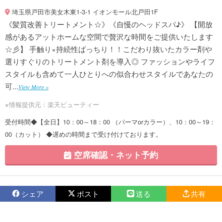
埼玉県戸田市美女木東1-3-1 イオンモール北戸田1F
《髪質改善トリートメント☆》《自慢のヘッドスパ♪》 【開放
感があるアットホームな空間で贅沢な時間をご提供いたします
☆彡】 手触り×持続性ばっちり！！こだわり抜いたカラー剤や
選りすぐりのトリートメント剤を導入◎ ファッションやライフ
スタイルも含めて一人ひとりへの似合わせスタイルであなたの
可...
View More »
※情報提供元：楽天ビューティー
受付時間◆【全日】10：00～18：00 （パーマorカラー）、10：00～19：
00（カット） ◆遅めの時間まで受け付けております。
空席確認・ネット予約
シェア
ポスト
送る
共有