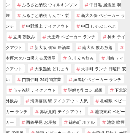
ン
ふるさと納税 ウィルキンソン
中目黒 居酒屋 喫
煙
ふるさと納税 りんご・梨
新大久保 ベビーカー ラ
ンチ
中野坂上 テイクアウト
中田 しゃぶしゃぶ
立川 朝飲み
天王寺 ベビーカー ランチ
神田 テイ
クアウト
新大阪 個室 居酒屋
南大沢 飲み放題
本厚木タバコ吸える居酒屋
立川 立ち飲み
川崎 テイ
クアウト
大阪難波 どじょう
大手町 ランチ 日曜日 安
い
門前仲町 24時間営業
練馬駅 ベビーカー ランチ
市ヶ谷駅 テイクアウト
謎解き街コン 感想
下北沢
外飲み
海浜幕張 駅 テイクアウト 人気
札幌駅 ベビー
カー ランチ
赤坂見附 テイクアウト
池袋東武 ベビー
カー
西鉄平尾 お座敷
錦糸町 ホテル
池袋 喫煙
可 居酒屋
浦和 ベビーカー ランチ
大曽根 昼飲み 土曜