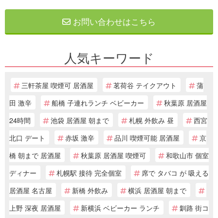
お問い合わせはこちら
人気キーワード
三軒茶屋 喫煙可 居酒屋
茗荷谷 テイクアウト
蒲
田 激辛
船橋 子連れランチ ベビーカー
秋葉原 居酒屋
24時間
池袋 居酒屋 朝まで
札幌 外飲み 昼
西宮
北口 デート
赤坂 激辛
品川 喫煙可能 居酒屋
京
橋 朝まで 居酒屋
秋葉原 居酒屋 喫煙可
和歌山市 個室
ディナー
札幌駅 接待 完全個室
席で タバコ が 吸える
居酒屋 名古屋
新橋 外飲み
横浜 居酒屋 朝まで
上野 深夜 居酒屋
新横浜 ベビーカー ランチ
釧路 街コ