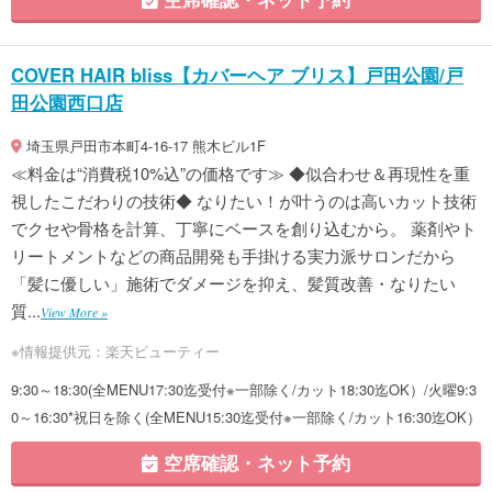
COVER HAIR bliss【カバーヘア ブリス】戸田公園/戸
田公園西口店
埼玉県戸田市本町4-16-17 熊木ビル1F
≪料金は“消費税10%込”の価格です≫ ◆似合わせ＆再現性を重
視したこだわりの技術◆ なりたい！が叶うのは高いカット技術
でクセや骨格を計算、丁寧にベースを創り込むから。 薬剤やト
リートメントなどの商品開発も手掛ける実力派サロンだから
「髪に優しい」施術でダメージを抑え、髪質改善・なりたい
質...
View More »
※情報提供元：楽天ビューティー
9:30～18:30(全MENU17:30迄受付※一部除く/カット18:30迄OK）/火曜9:3
0～16:30*祝日を除く(全MENU15:30迄受付※一部除く/カット16:30迄OK）
空席確認・ネット予約