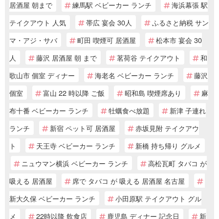
居酒屋 朝まで
練馬駅 ベビーカー ランチ
海浜幕張 駅
テイクアウト 人気
帯広 宴会 30人
ふるさと納税 サン
マ・アジ・サバ
町田 喫煙可 居酒屋
松本市 宴会 30
人
藤沢 居酒屋 朝 まで
茗荷谷 テイクアウト
和
歌山市 個室 ディナー
海老名 ベビーカー ランチ
藤沢
個室
富山 22 時以降 ご飯
昭和島 喫煙席あり
麻
布十番 ベビーカー ランチ
牡蠣食べ放題
新津 子連れ
ランチ
新宿 ペット可 居酒屋
赤坂見附 テイクアウ
ト
天王寺 ベビーカー ランチ
新橋 持ち帰り グルメ
ニュウマン横浜 ベビーカー ランチ
高松瓦町 タバコ が
吸える 居酒屋
席で タバコ が 吸える 居酒屋 名古屋
新大久保 ベビーカー ランチ
小田原駅 テイクアウト グル
メ
22時以降 飲食店
鹿児島 ディナー 記念日
新