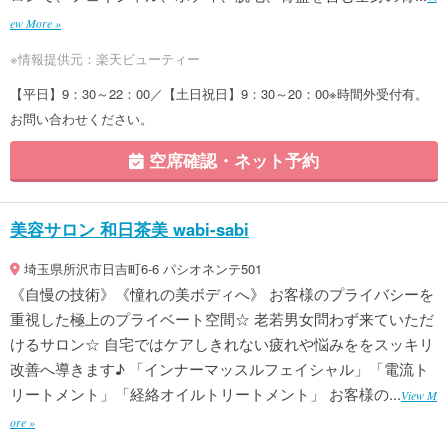
ew More »
※情報提供元：楽天ビューティー
【平日】9：30～22：00／【土日祝日】9：30～20：00※時間外受付有。
お問い合わせください。
空席確認・ネット予約
美容サロン 和日茶美 wabi-sabi
埼玉県所沢市日吉町6-6 パシオネンテ501
《自慢の技術》《憧れの美ボディへ》 お客様のプライバシーを
重視した極上のプライベート空間☆ 老若男女問わず来ていただ
けるサロン☆ 自宅ではケアしきれない疲れや悩みををスッキリ
改善へ導きます♪ 「インナーマッスルフェイシャル」「電流ト
リートメント」「経絡オイルトリートメント」 お客様の...
View M
ore »