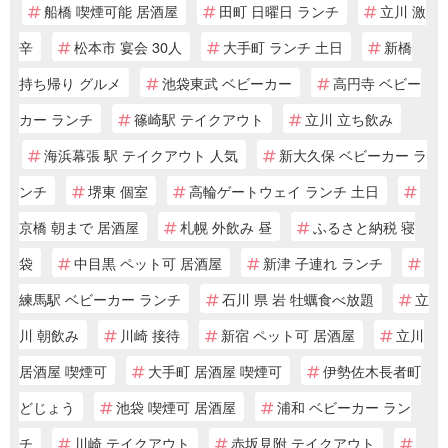
船橋 喫煙可能 居酒屋
田町 日曜日 ランチ
立川 激
辛
松本市 宴会 30人
大手町 ランチ 土日
新橋
持ち帰り グルメ
池袋東武 ベビーカー
高円寺 ベビー
カー ランチ
篠崎駅 テイクアウト
立川 立ち飲み
海浜幕張 駅 テイクアウト 人気
新大久保 ベビーカー ラ
ンチ
堺東 個室
高輪ゲートウェイ ランチ 土日
京橋 朝まで 居酒屋
札幌 外飲み 昼
ふるさと納税 寝
袋
中目黒 ペット可 居酒屋
新津 子連れ ランチ
練馬駅 ベビーカー ランチ
石川 県 岩 牡蠣食べ放題
立
川 朝飲み
川崎 接待
新宿 ペット可 居酒屋
立川
居酒屋 喫煙可
大手町 居酒屋 喫煙可
伊勢佐木長者町
どじょう
池袋 喫煙可 居酒屋
浦和 ベビーカー ラン
チ
川崎 テイクアウト
赤坂見附 テイクアウト