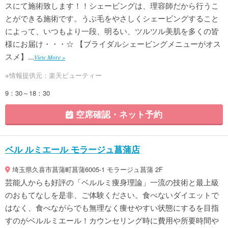
スにて施術致します！！シェービングは、理容師だから行うこ
とができる施術です。うぶ毛をやさしくシェービングすること
によって、いつもより一段、明るい、ツルツル美肌を多くの皆
様にお届け・・・☆ 【ブライダルシェービングメニューがオス
スメ】...
View More »
※情報提供元：楽天ビューティー
9：30～18：30
空席確認・ネット予約
ベル ルミエール モラージュ菖蒲店
埼玉県久喜市菖蒲町菖蒲6005-1 モラージュ菖蒲 2F
芸能人からも好評の「ベルルミ痩身理論」一流の技術と最上級
のおもてなしを是非、ご体験ください。食べないダイエットで
はなく、食べながらでも無理なく痩せやすい状態にするを目指
すのがベルルミエール！カウンセリング時に費用や所要時間や