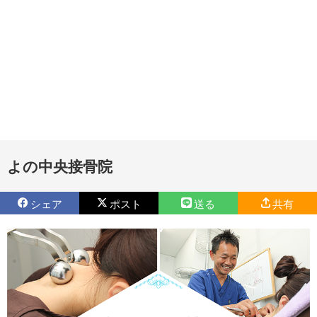
よの中央接骨院
シェア
ポスト
送る
共有