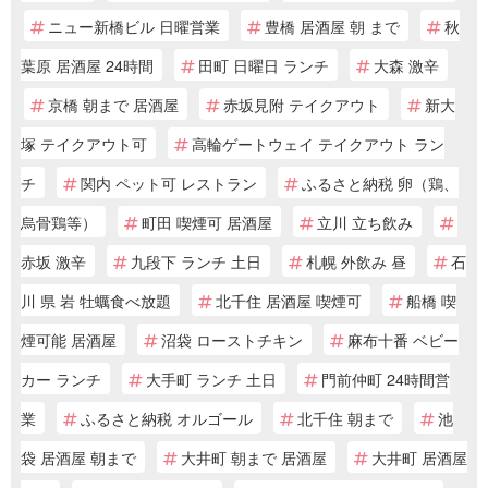
ニュー新橋ビル 日曜営業
豊橋 居酒屋 朝 まで
秋
葉原 居酒屋 24時間
田町 日曜日 ランチ
大森 激辛
京橋 朝まで 居酒屋
赤坂見附 テイクアウト
新大
塚 テイクアウト可
高輪ゲートウェイ テイクアウト ラン
チ
関内 ペット可 レストラン
ふるさと納税 卵（鶏、
烏骨鶏等）
町田 喫煙可 居酒屋
立川 立ち飲み
赤坂 激辛
九段下 ランチ 土日
札幌 外飲み 昼
石
川 県 岩 牡蠣食べ放題
北千住 居酒屋 喫煙可
船橋 喫
煙可能 居酒屋
沼袋 ローストチキン
麻布十番 ベビー
カー ランチ
大手町 ランチ 土日
門前仲町 24時間営
業
ふるさと納税 オルゴール
北千住 朝まで
池
袋 居酒屋 朝まで
大井町 朝まで 居酒屋
大井町 居酒屋