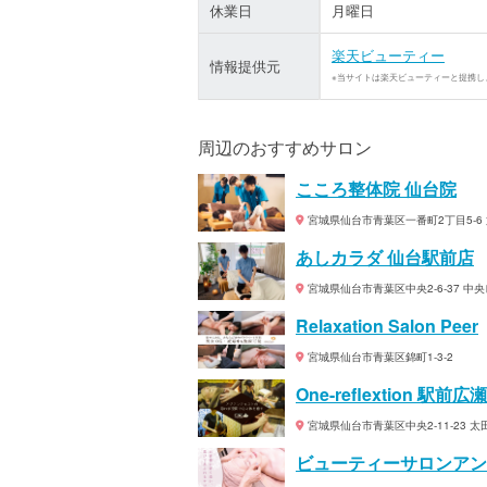
休業日
月曜日
楽天ビューティー
情報提供元
※当サイトは楽天ビューティーと提携し
周辺のおすすめサロン
こころ整体院 仙台院
宮城県仙台市青葉区一番町2丁目5-6 
あしカラダ 仙台駅前店
宮城県仙台市青葉区中央2-6-37 中
Relaxation Salon Peer
宮城県仙台市青葉区錦町1-3-2
One-reflextion 駅前
宮城県仙台市青葉区中央2-11-23 太
ビューティーサロンアン