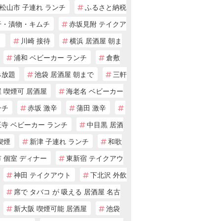
松山市 子連れ ランチ
ふるさと納税
干・漬物・キムチ
赤坂見附 テイクア
ト
川崎 接待
横浜 居酒屋 朝ま
浦和 ベビーカー ランチ
倉敷
み放題
池袋 居酒屋 朝まで
三軒
 喫煙可 居酒屋
海老名 ベビーカー
ンチ
赤坂 激辛
蒲田 激辛
寺 ベビーカー ランチ
中目黒 居酒
喫煙
新津 子連れ ランチ
和歌
 個室 ディナー
東新宿 テイクアウ
神田 テイクアウト
下北沢 外飲
席で タバコ が 吸える 居酒屋 名古
新大阪 喫煙可能 居酒屋
池袋