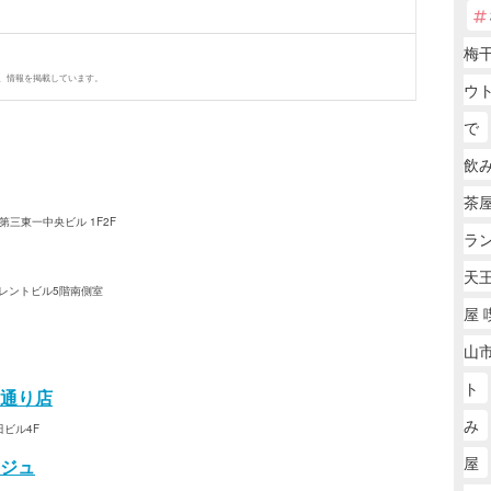
梅
、情報を掲載しています。
ウ
で
飲
茶屋
第三東一中央ビル 1F2F
ラ
天王
央レントビル5階南側室
屋 
山市
ト
広瀬通り店
み
田ビル4F
屋
ジュ