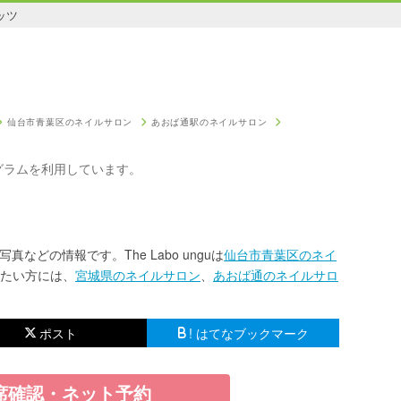
ッツ
仙台市青葉区のネイルサロン
あおば通駅のネイルサロン
グラムを利用しています。
写真などの情報です。The Labo unguは
仙台市青葉区のネイ
たい方には、
宮城県のネイルサロン
、
あおば通のネイルサロ
ポスト
! はてなブックマーク
席確認・ネット予約