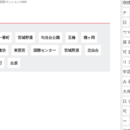
喫
京院マンション1203
チ
日
ウ
一番町
宮城野通
勾当台公園
五橋
榴ヶ岡
屋 
連坊
東照宮
国際センター
宮城野原
北仙台
可 
り 
町
台原
学
み 
大井
日 
可
ー