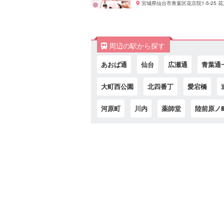
宮城県仙台市青葉区花京院1-5-25 花
周辺の駅から探す
あおば通
仙台
広瀬通
青葉通
大町西公園
北四番丁
愛宕橋
河原町
川内
薬師堂
陸前原ノ