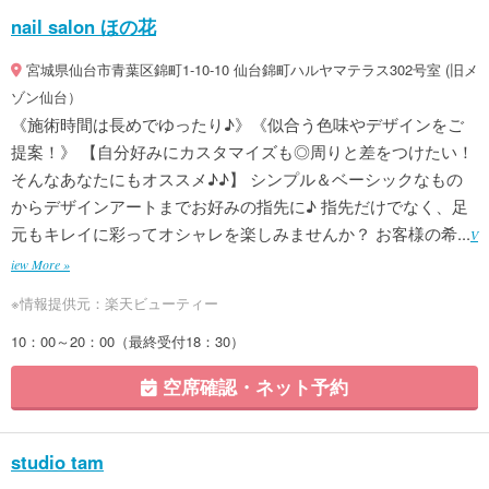
nail salon ほの花
宮城県仙台市青葉区錦町1-10-10 仙台錦町ハルヤマテラス302号室 (旧メ
ゾン仙台）
《施術時間は長めでゆったり♪》《似合う色味やデザインをご
提案！》 【自分好みにカスタマイズも◎周りと差をつけたい！
そんなあなたにもオススメ♪♪】 シンプル＆ベーシックなもの
からデザインアートまでお好みの指先に♪ 指先だけでなく、足
元もキレイに彩ってオシャレを楽しみませんか？ お客様の希...
V
iew More »
※情報提供元：楽天ビューティー
10：00～20：00（最終受付18：30）
空席確認・ネット予約
studio tam