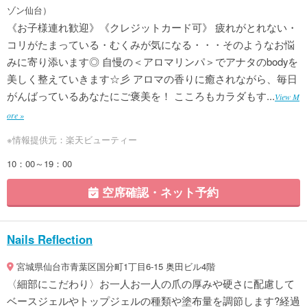
ゾン仙台）
《お子様連れ歓迎》《クレジットカード可》 疲れがとれない・
コリがたまっている・むくみが気になる・・・そのようなお悩
みに寄り添います◎ 自慢の＜アロマリンパ＞でアナタのbodyを
美しく整えていきます☆彡 アロマの香りに癒されながら、毎日
がんばっているあなたにご褒美を！ こころもカラダもす...
View M
ore »
※情報提供元：楽天ビューティー
10：00～19：00
空席確認・ネット予約
Nails Reflection
宮城県仙台市青葉区国分町1丁目6-15 奥田ビル4階
〈細部にこだわり〉お一人お一人の爪の厚みや硬さに配慮して
ベースジェルやトップジェルの種類や塗布量を調節します?経過