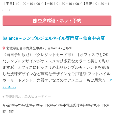
【平日】10：00～19：00／【土曜】9：30～19：00／【日祝】9：30～1
8：00
空席確認・ネット予約
balance～シンプルジェルネイル専門店～仙台中央店
宮城県仙台市青葉区中央2丁目8-28 A2ビル3Ｆ
《当日予約歓迎》《クレジットカード可》 【オフィスでもOK
なシンプルデザインがオススメ☆彡多彩なカラーで美しく彩り
ます♪】 オフィスにピッタリの上品シンプル★トレンドを意識
した洗練デザインなど豊富なデザインをご用意◎ フットネイル
やトリートメント、角質ケアなどのケアメニューもご用意☆ ...
V
iew More »
※情報提供元：楽天ビューティー
月-金10時-20時/土9時-19時/日祝9時-17時◆電話受付9時-18時30分/日祝9
時-17時