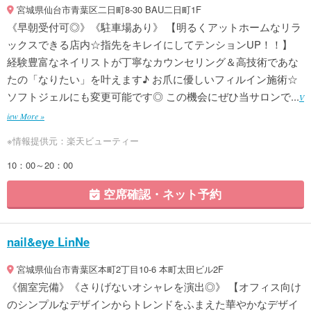
宮城県仙台市青葉区二日町8-30 BAU二日町1F
《早朝受付可◎》《駐車場あり》 【明るくアットホームなリラ
ックスできる店内☆指先をキレイにしてテンションUP！！】
経験豊富なネイリストが丁寧なカウンセリング＆高技術であな
たの「なりたい」を叶えます♪ お爪に優しいフィルイン施術☆
ソフトジェルにも変更可能です◎ この機会にぜひ当サロンで...
V
iew More »
※情報提供元：楽天ビューティー
10：00～20：00
空席確認・ネット予約
nail&eye LinNe
宮城県仙台市青葉区本町2丁目10-6 本町太田ビル2F
《個室完備》《さりげないオシャレを演出◎》 【オフィス向け
のシンプルなデザインからトレンドをふまえた華やかなデザイ