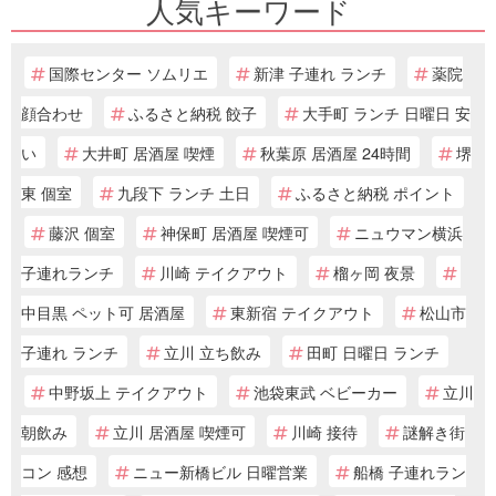
人気キーワード
国際センター ソムリエ
新津 子連れ ランチ
薬院
顔合わせ
ふるさと納税 餃子
大手町 ランチ 日曜日 安
い
大井町 居酒屋 喫煙
秋葉原 居酒屋 24時間
堺
東 個室
九段下 ランチ 土日
ふるさと納税 ポイント
藤沢 個室
神保町 居酒屋 喫煙可
ニュウマン横浜
子連れランチ
川崎 テイクアウト
榴ヶ岡 夜景
中目黒 ペット可 居酒屋
東新宿 テイクアウト
松山市
子連れ ランチ
立川 立ち飲み
田町 日曜日 ランチ
中野坂上 テイクアウト
池袋東武 ベビーカー
立川
朝飲み
立川 居酒屋 喫煙可
川崎 接待
謎解き街
コン 感想
ニュー新橋ビル 日曜営業
船橋 子連れラン