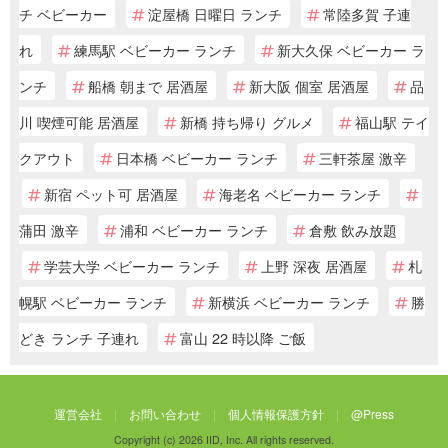
チ ベビーカー
淀屋橋 日曜日 ランチ
常陸多賀 子連
れ
練馬駅 ベビーカー ランチ
新大久保 ベビーカー ラ
ンチ
船橋 朝まで 居酒屋
新大阪 個室 居酒屋
品
川 喫煙可能 居酒屋
新橋 持ち帰り グルメ
福山駅 テイ
クアウト
日本橋 ベビーカー ランチ
三軒茶屋 激辛
新宿 ペット可 居酒屋
海老名 ベビーカー ランチ
蒲田 激辛
浦和 ベビーカー ランチ
倉敷 飲み放題
学芸大学 ベビーカー ランチ
上野 深夜 居酒屋
札
幌駅 ベビーカー ランチ
新横浜 ベビーカー ランチ
勝
どき ランチ 子連れ
富山 22 時以降 ご飯
運営会社
お問い合わせ
個人情報保護方針
@Press
Copyright (c) 2026 IID, Inc. All rights reserved.