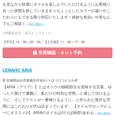
を見ながら快適にネイルを楽しんでいただけるようにお客様に
合った状態を探していきます☆ちょっとしたカラーの違いやこ
だわりにもできる限り対応いたします！絶妙な色合いや形なん
でもご相談く...
View More »
※情報提供元：楽天ビューティー
【平日】10：00～20：00／【土日祝】11：00～17：00
空席確認・ネット予約
LENAHC ARIA
宮城県仙台市青葉区中央3-1-1 ほうげつビル3-4F
【ARIA（アリア）】とはオペラの独唱部分を意味する言葉。ゆ
ったり寛げて優雅に、私だけの特別な空間…と感じて頂けるよ
うに、そしてゲストが一番輝けるように…と作られた贅沢な空
間にはこだわりが沢山詰まっています。 【ネイルサロンデビュ
ーにオススメ♪】 ARIAのネイルは行けば納得!!あれも...
View More