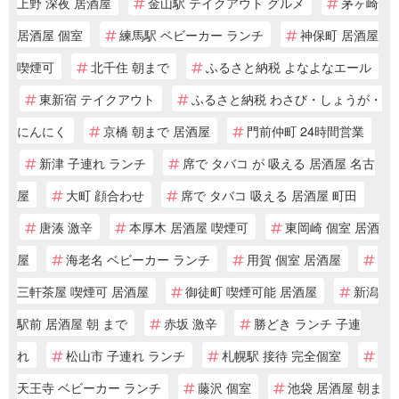
上野 深夜 居酒屋
金山駅 テイクアウト グルメ
茅ヶ崎
居酒屋 個室
練馬駅 ベビーカー ランチ
神保町 居酒屋
喫煙可
北千住 朝まで
ふるさと納税 よなよなエール
東新宿 テイクアウト
ふるさと納税 わさび・しょうが・
にんにく
京橋 朝まで 居酒屋
門前仲町 24時間営業
新津 子連れ ランチ
席で タバコ が 吸える 居酒屋 名古
屋
大町 顔合わせ
席で タバコ 吸える 居酒屋 町田
唐湊 激辛
本厚木 居酒屋 喫煙可
東岡崎 個室 居酒
屋
海老名 ベビーカー ランチ
用賀 個室 居酒屋
三軒茶屋 喫煙可 居酒屋
御徒町 喫煙可能 居酒屋
新潟
駅前 居酒屋 朝 まで
赤坂 激辛
勝どき ランチ 子連
れ
松山市 子連れ ランチ
札幌駅 接待 完全個室
天王寺 ベビーカー ランチ
藤沢 個室
池袋 居酒屋 朝ま