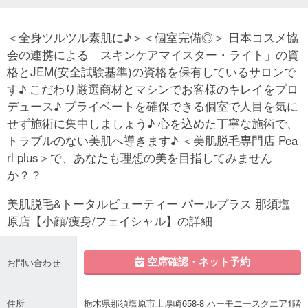
＜全身ツルツル素肌に♪＞＜個室完備◎＞ 日本コスメ協
会の連携による「スキンケアマイスター・ライト」の資
格とJEM(安全試験基準)の資格を保有しているサロンで
す♪ こだわり厳選商材とマシンでお客様のキレイをプロ
デュース♪ プライベートを確保できる個室で人目を気に
せず施術に集中しましょう♪ 心を込めた丁寧な施術で、
トラブルのない美肌へ導きます♪ ＜美肌脱毛専門店 Pea
rl plus＞で、あなたも理想の美を目指してみません
か？？
美肌脱毛&トータルビューティー パールプラス 那須塩
原店【小顔/痩身/フェイシャル】の詳細
空席確認・ネット予約
お問い合わせ
住所
栃木県那須塩原市上厚崎658-8 ハーモニースクエア1階